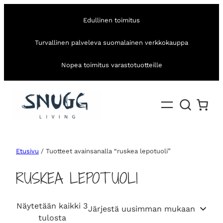
Edullinen toimitus
Turvallinen palveleva suomalainen verkkokauppa
Nopea toimitus varastotuotteille
Etusivu
/ Tuotteet avainsanalla “ruskea lepotuoli”
RUSKEA LEPOTUOLI
Näytetään kaikki 3
S
tulosta