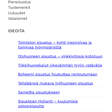
Piensisustus
Tuotemerkit
Uutuudet
Valaisimet
IDEOITA
Toimiston sisustus – kohti inspiroivaa ja
toimivaa työympäristöä
Olohuoneen sisustus – vinkkivitosia kotoiluun
Tiikkihuonekalut jykevämmän tyylin ystävälle
Boheemi sisustus houkuttaa rentoutumaan
Tehdäänpä mukava työhuoneen sisustus
Samettia sisustukseen
Sisustajan Hollanti – kuulumisia
ostosreissulta