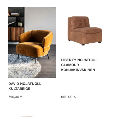
o
r
t
e
d
b
y
l
a
t
LIBERTY NOJATUOLI,
GLAMOUR
e
KONJAKINVÄRINEN
s
t
DAVID NOJATUOLI,
KULTABEIGE
740,00
€
950,00
€