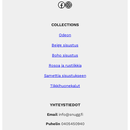
Facebook
Instagram
COLLECTIONS
Odeon
Beige sisustus
Boho sisustus
Rosoa ja rustiikkia
Samettia sisustukseen
Tiikkihuonekalut
YHTEYSTIEDOT
Email
info@snugg.fi
Puhelin
0405450940