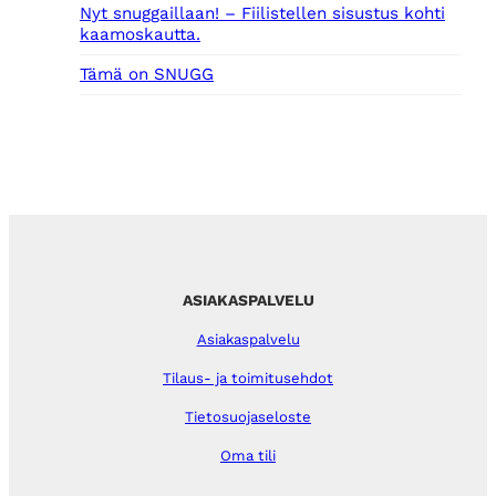
Nyt snuggaillaan! – Fiilistellen sisustus kohti
kaamoskautta.
Tämä on SNUGG
ASIAKASPALVELU
Asiakaspalvelu
Tilaus- ja toimitusehdot
Tietosuojaseloste
Oma tili