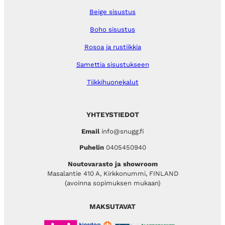
Beige sisustus
Boho sisustus
Rosoa ja rustiikkia
Samettia sisustukseen
Tiikkihuonekalut
YHTEYSTIEDOT
Email
info@snugg.fi
Puhelin
0405450940
Noutovarasto ja showroom
Masalantie 410 A, Kirkkonummi, FINLAND
(avoinna sopimuksen mukaan)
MAKSUTAVAT