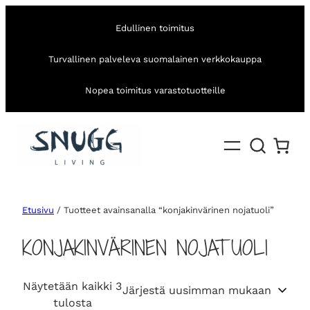
Edullinen toimitus
Turvallinen palveleva suomalainen verkkokauppa
Nopea toimitus varastotuotteille
Etusivu
/ Tuotteet avainsanalla “konjakinvärinen nojatuoli”
KONJAKINVÄRINEN NOJATUOLI
Näytetään kaikki 3
S
tulosta