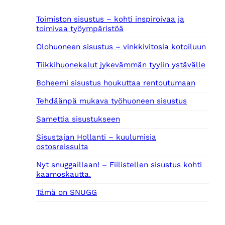
Toimiston sisustus – kohti inspiroivaa ja
toimivaa työympäristöä
Olohuoneen sisustus – vinkkivitosia kotoiluun
Tiikkihuonekalut jykevämmän tyylin ystävälle
Boheemi sisustus houkuttaa rentoutumaan
Tehdäänpä mukava työhuoneen sisustus
Samettia sisustukseen
Sisustajan Hollanti – kuulumisia
ostosreissulta
Nyt snuggaillaan! – Fiilistellen sisustus kohti
kaamoskautta.
Tämä on SNUGG