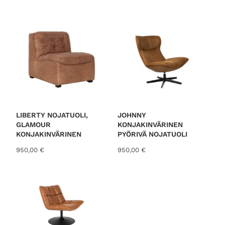
o
r
t
e
d
b
y
l
a
t
LIBERTY NOJATUOLI,
JOHNNY
GLAMOUR
KONJAKINVÄRINEN
e
KONJAKINVÄRINEN
PYÖRIVÄ NOJATUOLI
s
950,00
€
950,00
€
t