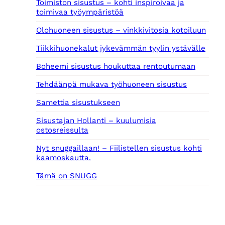
Toimiston sisustus – kohti inspiroivaa ja
toimivaa työympäristöä
Olohuoneen sisustus – vinkkivitosia kotoiluun
Tiikkihuonekalut jykevämmän tyylin ystävälle
Boheemi sisustus houkuttaa rentoutumaan
Tehdäänpä mukava työhuoneen sisustus
Samettia sisustukseen
Sisustajan Hollanti – kuulumisia
ostosreissulta
Nyt snuggaillaan! – Fiilistellen sisustus kohti
kaamoskautta.
Tämä on SNUGG