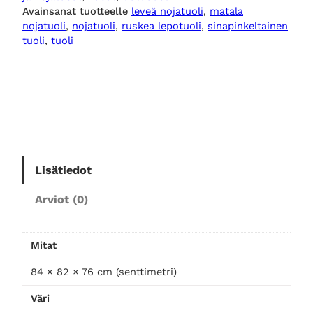
n
Avainsanat tuotteelle
leveä nojatuoli
, 
matala
o
nojatuoli
, 
nojatuoli
, 
ruskea lepotuoli
, 
sinapinkeltainen
j
tuoli
, 
tuoli
a
t
u
o
l
i
,
Lisätiedot
k
u
Arviot (0)
l
t
a
Mitat
b
e
84 × 82 × 76 cm (senttimetri)
i
Väri
g