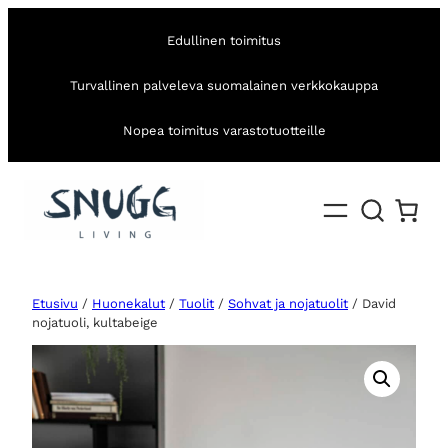
Edullinen toimitus
Turvallinen palveleva suomalainen verkkokauppa
Nopea toimitus varastotuotteille
Etusivu
/
Huonekalut
/
Tuolit
/
Sohvat ja nojatuolit
/ David
nojatuoli, kultabeige