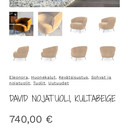
Eleonora
, 
Huonekalut
, 
Kevätsisustus
, 
Sohvat ja
nojatuolit
, 
Tuolit
, 
Uutuudet
DAVID NOJATUOLI, KULTABEIGE
740,00
€