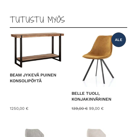
TUTUSTU MYÖS
ALE
T
U
O
T
E
A
L
E
N
N
BEAM JYKEVÄ PUINEN
U
KONSOLIPÖYTÄ
K
S
E
S
BELLE TUOLI,
S
KONJAKINVÄRINEN
A
A
N
1250,00
€
139,00
€
99,00
€
l
y
k
k
u
y
p
i