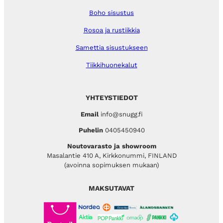
Boho sisustus
Rosoa ja rustiikkia
Samettia sisustukseen
Tiikkihuonekalut
YHTEYSTIEDOT
Email
info@snugg.fi
Puhelin
0405450940
Noutovarasto ja showroom
Masalantie 410 A, Kirkkonummi, FINLAND
(avoinna sopimuksen mukaan)
MAKSUTAVAT