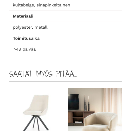
e
kultabeige, sinapinkeltainen
m
Materiaali
ä
ä
polyester, metalli
r
Toimitusaika
ä
7-18 päivää
SAATAT MYÖS PITÄÄ…