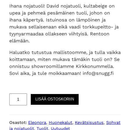
Ihana nojatuoli! David nojatuoli, kultabeige on
upea ja pehmeä pesämäinen tuoli, johon on
ihana käpertyä. Istuinosa on lämpöinen ja
mukava sellaisenaan eikä vaadi torkkupeitto- ja
tyynyarmaadaa ollakseen viihtyisä. Rentoon
elämään.
Haluatko tutustua mallistoomme, ja tulla vaikka
koittamaan, miten mukava tämäkin tuoli on? Se
onnistuu showroomillamme Kirkkonummella.
Sovi aika, ja tule moikkaamaan! info@snugg.fi
D
LISÄÄ OSTOSKORIIN
a
v
i
Osastot:
Eleonora
, 
Huonekalut
, 
Kevätsisustus
, 
Sohvat
d
ja nojatuolit
, 
Tuolit
, 
Uutuudet