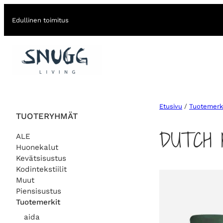
Edullinen toimitus
Etusivu
/
Tuotemerk
TUOTERYHMÄT
DUTCH 
ALE
Huonekalut
Kevätsisustus
Kodintekstiilit
Muut
Piensisustus
Tuotemerkit
aida