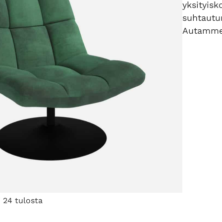
yksityisk
suhtautu
Autamme 
S
 24 tulosta
o