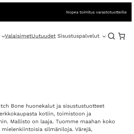
Nopea toimitus varastotuotteille
Valaisimet
Uutuudet
Sisustuspalvelut
utch Bone huonekalut ja sisustustuotteet
rkkokaupasta kotiin, toimistoon ja
ihin. Mallisto on laaja. Tuomme maahan koko
 mielenkiintoisia silmäniloja. Värejä,