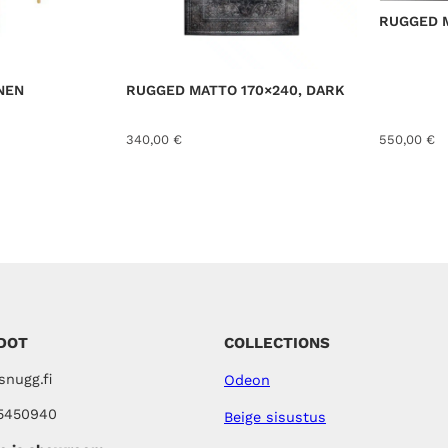
K
S
RUGGED M
E
S
S
A
INEN
RUGGED MATTO 170×240, DARK
340,00
€
550,00
€
DOT
COLLECTIONS
nugg.fi
Odeon
5450940
Beige sisustus