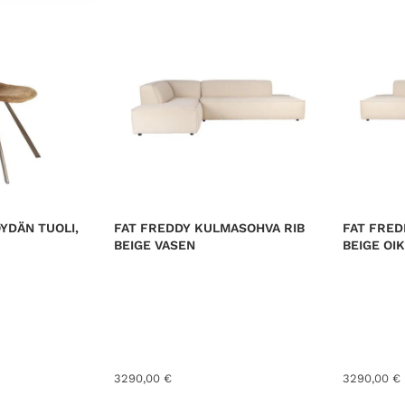
r
t
e
d
b
y
l
a
t
e
s
YDÄN TUOLI,
FAT FREDDY KULMASOHVA RIB
FAT FRED
t
BEIGE VASEN
BEIGE OI
3290,00
€
3290,00
€