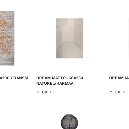
×290 ORANSSI
DREAM MATTO 160×230
DREAM MA
NATUREL/HARMAA
790,00
€
790,00
€