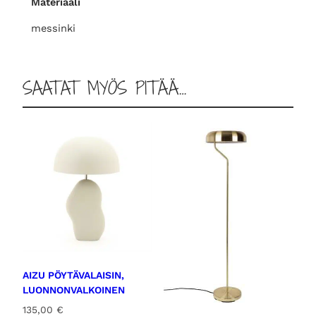
Materiaali
n
k
messinki
i
m
ä
SAATAT MYÖS PITÄÄ…
ä
r
ä
AIZU PÖYTÄVALAISIN,
LUONNONVALKOINEN
135,00
€