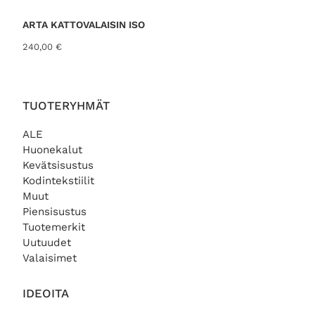
h
a
i
o
ARTA KATTOVALAISIN ISO
n
n
240,00
€
t
:
a
1
o
1
l
9
i
,
TUOTERYHMÄT
:
0
1
0
ALE
4
Huonekalut
5
€
Kevätsisustus
,
.
Kodintekstiilit
0
Muut
0
Piensisustus
€
Tuotemerkit
.
Uutuudet
Valaisimet
IDEOITA