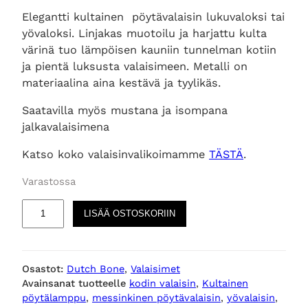
Elegantti kultainen pöytävalaisin lukuvaloksi tai
yövaloksi. Linjakas muotoilu ja harjattu kulta
värinä tuo lämpöisen kauniin tunnelman kotiin
ja pientä luksusta valaisimeen. Metalli on
materiaalina aina kestävä ja tyylikäs.
Saatavilla myös mustana ja isompana
jalkavalaisimena
Katso koko valaisinvalikoimamme
TÄSTÄ
.
Varastossa
E
LISÄÄ OSTOSKORIIN
c
l
i
Osastot:
Dutch Bone
, 
Valaisimet
p
Avainsanat tuotteelle
kodin valaisin
, 
Kultainen
s
pöytälamppu
, 
messinkinen pöytävalaisin
, 
yövalaisin
, 
e