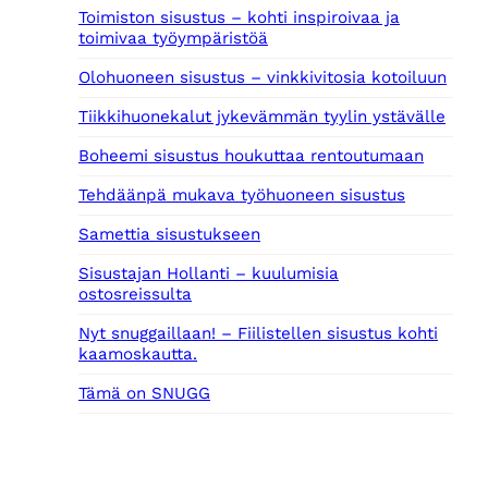
Toimiston sisustus – kohti inspiroivaa ja
toimivaa työympäristöä
Olohuoneen sisustus – vinkkivitosia kotoiluun
Tiikkihuonekalut jykevämmän tyylin ystävälle
Boheemi sisustus houkuttaa rentoutumaan
Tehdäänpä mukava työhuoneen sisustus
Samettia sisustukseen
Sisustajan Hollanti – kuulumisia
ostosreissulta
Nyt snuggaillaan! – Fiilistellen sisustus kohti
kaamoskautta.
Tämä on SNUGG