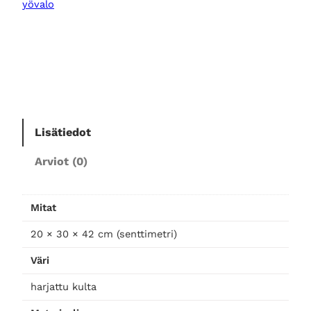
yövalo
p
ö
y
t
ä
v
a
l
Lisätiedot
a
Arviot (0)
i
s
i
Mitat
n
m
20 × 30 × 42 cm (senttimetri)
e
Väri
s
s
harjattu kulta
i