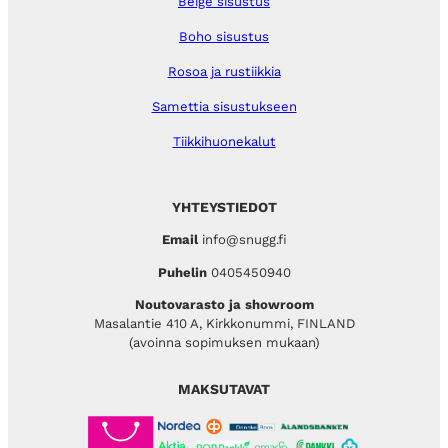
Beige sisustus
Boho sisustus
Rosoa ja rustiikkia
Samettia sisustukseen
Tiikkihuonekalut
YHTEYSTIEDOT
Email
info@snugg.fi
Puhelin
0405450940
Noutovarasto ja showroom
Masalantie 410 A, Kirkkonummi, FINLAND
(avoinna sopimuksen mukaan)
MAKSUTAVAT