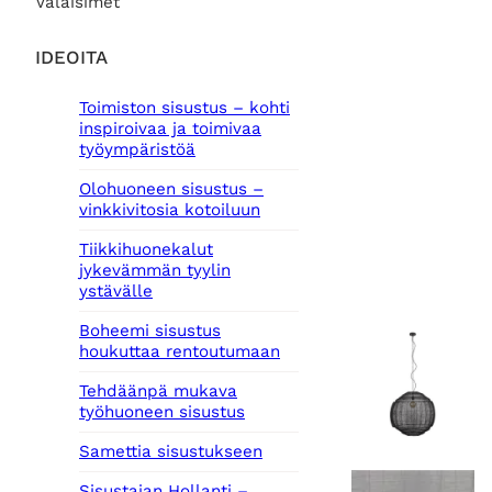
Valaisimet
IDEOITA
Toimiston sisustus – kohti
inspiroivaa ja toimivaa
työympäristöä
Olohuoneen sisustus –
vinkkivitosia kotoiluun
Tiikkihuonekalut
jykevämmän tyylin
ystävälle
Boheemi sisustus
houkuttaa rentoutumaan
Tehdäänpä mukava
työhuoneen sisustus
Samettia sisustukseen
Sisustajan Hollanti –