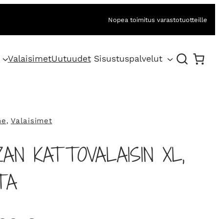
Nopea toimitus varastotuotteille
Valaisimet
Uutuudet
Sisustuspalvelut
ne
, 
Valaisimet
AN KATTOVALAISIN XL,
TA