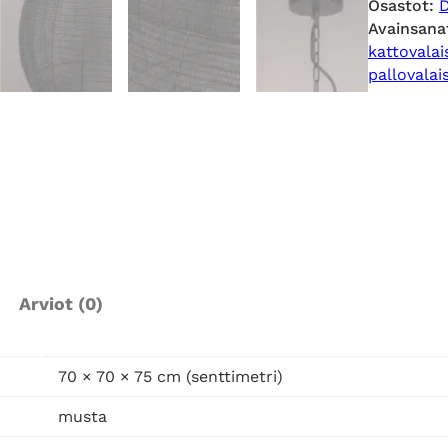
Osastot:
a
Avainsana
n
kattovalai
k
pallovalai
a
t
t
o
v
a
l
a
i
Arviot (0)
s
i
n
70 × 70 × 75 cm (senttimetri)
X
musta
L