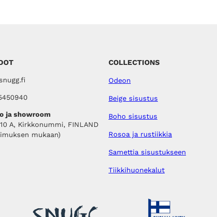
DOT
COLLECTIONS
nugg.fi
Odeon
5450940
Beige sisustus
o ja showroom
Boho sisustus
410 A, Kirkkonummi, FINLAND
Rosoa ja rustiikkia
pimuksen mukaan)
Samettia sisustukseen
Tiikkihuonekalut