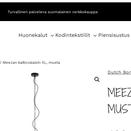
Turvallinen palveleva suomalainen verkkokauppa
Huonekalut
Kodintekstiilit
Piensisustus
/ Meezan kattovalaisin XL, musta
Dutch Bo
MEEZ
MUS