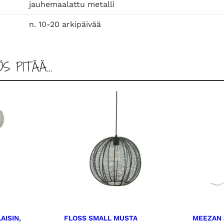
,
jauhemaalattu metalli
m
n. 10-20 arkipäivää
u
s
t
ÖS PITÄÄ…
a
m
ä
ä
r
ä
AISIN,
FLOSS SMALL MUSTA
MEEZAN 