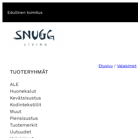
Edullinen toimitus
Etusivu
/
Valaisimet
TUOTERYHMÄT
ALE
Huonekalut
Kevätsisustus
Kodintekstiilit
Muut
Piensisustus
Tuotemerkit
Uutuudet