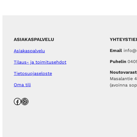
ASIAKASPALVELU
YHTEYSTIE
Email
info@s
Asiakaspalvelu
Puhelin
040
Tilaus- ja toimitusehdot
Noutovarast
Tietosuojaseloste
Masalantie 
Oma tili
(avoinna so
Facebook
Instagram