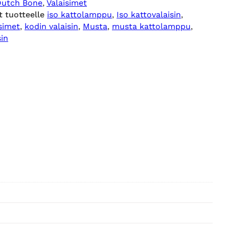
Dutch Bone
, 
Valaisimet
t tuotteelle
iso kattolamppu
, 
Iso kattovalaisin
, 
simet
, 
kodin valaisin
, 
Musta
, 
musta kattolamppu
, 
sin