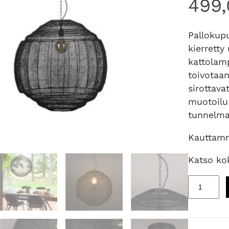
499
Pallokupu
kierretty
kattolamp
toivotaan
sirottava
muotoilu
tunnelmaa
Kauttamm
Katso ko
M
e
e
z