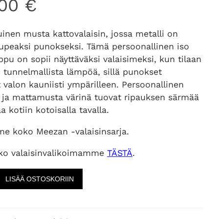
,00
€
inen musta kattovalaisin, jossa metalli on
 upeaksi punokseksi. Tämä persoonallinen iso
pu on sopii näyttäväksi valaisimeksi, kun tilaan
 tunnelmallista lämpöä, sillä punokset
t valon kauniisti ympärilleen. Persoonallinen
 ja mattamusta värinä tuovat ripauksen särmää
 kotiin kotoisalla tavalla.
e koko Meezan -valaisinsarja.
ko valaisinvalikoimamme
TÄSTÄ
.
LISÄÄ OSTOSKORIIN