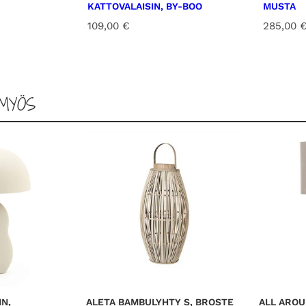
KATTOVALAISIN, BY-BOO
MUSTA
109,00
€
285,00
MYÖS
IN,
ALETA BAMBULYHTY S, BROSTE
ALL AROU