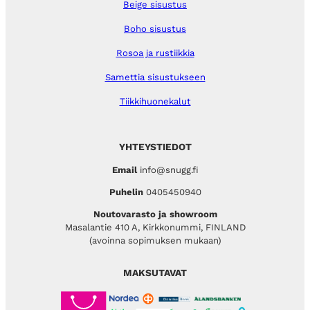
Beige sisustus
Boho sisustus
Rosoa ja rustiikkia
Samettia sisustukseen
Tiikkihuonekalut
YHTEYSTIEDOT
Email
info@snugg.fi
Puhelin
0405450940
Noutovarasto ja showroom
Masalantie 410 A, Kirkkonummi, FINLAND
(avoinna sopimuksen mukaan)
MAKSUTAVAT