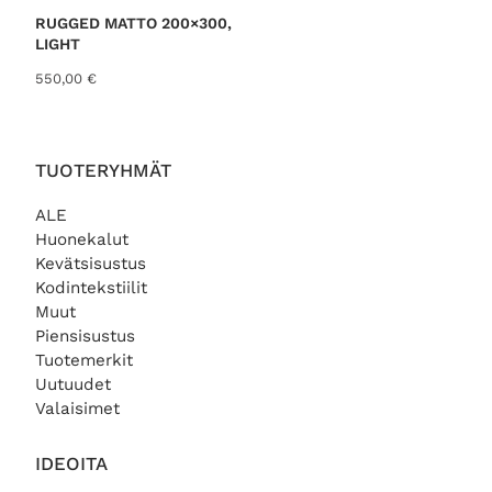
i
o
RUGGED MATTO 200×300,
n
n
LIGHT
t
:
550,00
€
a
3
o
9
l
0
i
,
:
0
TUOTERYHMÄT
5
0
6
ALE
0
€
Huonekalut
,
.
Kevätsisustus
0
Kodintekstiilit
0
Muut
€
Piensisustus
.
Tuotemerkit
Uutuudet
Valaisimet
IDEOITA