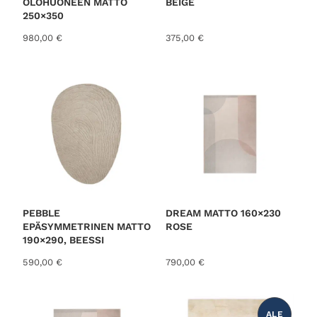
OLOHUONEEN MATTO
BEIGE
250×350
980,00
€
375,00
€
PEBBLE
DREAM MATTO 160×230
EPÄSYMMETRINEN MATTO
ROSE
190×290, BEESSI
590,00
€
790,00
€
ALE