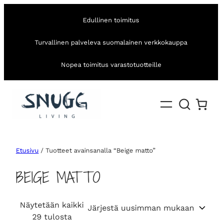
Edullinen toimitus
Turvallinen palveleva suomalainen verkkokauppa
Nopea toimitus varastotuotteille
Etusivu
/ Tuotteet avainsanalla “Beige matto”
BEIGE MATTO
Näytetään kaikki
S
29 tulosta