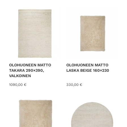
o
r
t
e
d
b
y
l
a
t
OLOHUONEEN MATTO
OLOHUONEEN MATTO
TAKARA 290×390,
LASKA BEIGE 160×230
e
VALKOINEN
s
1090,00
€
330,00
€
t