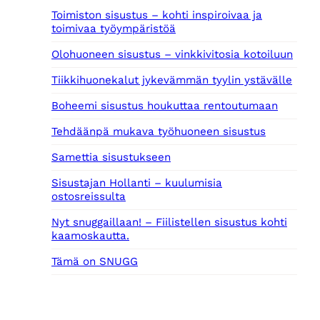
Toimiston sisustus – kohti inspiroivaa ja
toimivaa työympäristöä
Olohuoneen sisustus – vinkkivitosia kotoiluun
Tiikkihuonekalut jykevämmän tyylin ystävälle
Boheemi sisustus houkuttaa rentoutumaan
Tehdäänpä mukava työhuoneen sisustus
Samettia sisustukseen
Sisustajan Hollanti – kuulumisia
ostosreissulta
Nyt snuggaillaan! – Fiilistellen sisustus kohti
kaamoskautta.
Tämä on SNUGG