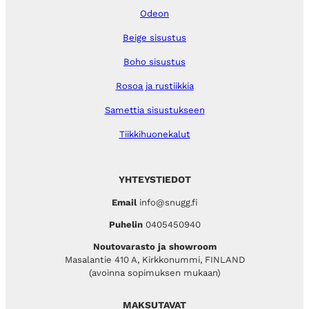
Odeon
Beige sisustus
Boho sisustus
Rosoa ja rustiikkia
Samettia sisustukseen
Tiikkihuonekalut
YHTEYSTIEDOT
Email
info@snugg.fi
Puhelin
0405450940
Noutovarasto ja showroom
Masalantie 410 A, Kirkkonummi, FINLAND
(avoinna sopimuksen mukaan)
MAKSUTAVAT