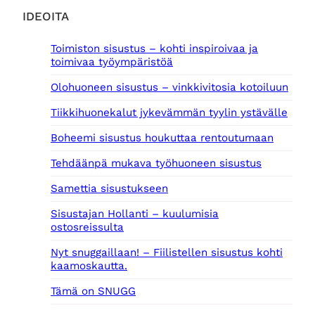
IDEOITA
Toimiston sisustus – kohti inspiroivaa ja
toimivaa työympäristöä
Olohuoneen sisustus – vinkkivitosia kotoiluun
Tiikkihuonekalut jykevämmän tyylin ystävälle
Boheemi sisustus houkuttaa rentoutumaan
Tehdäänpä mukava työhuoneen sisustus
Samettia sisustukseen
Sisustajan Hollanti – kuulumisia
ostosreissulta
Nyt snuggaillaan! – Fiilistellen sisustus kohti
kaamoskautta.
Tämä on SNUGG