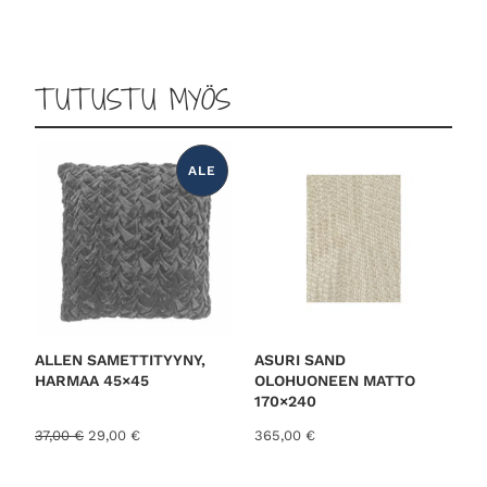
TUTUSTU MYÖS
ALE
T
U
O
T
E
A
L
E
N
N
U
K
S
E
S
ALLEN SAMETTITYYNY,
ASURI SAND
S
HARMAA 45×45
OLOHUONEEN MATTO
A
170×240
A
N
37,00
€
29,00
€
365,00
€
l
y
k
k