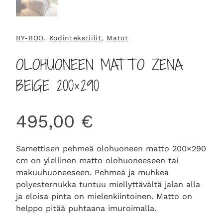
BY-BOO
, 
Kodintekstiilit
, 
Matot
OLOHUONEEN MATTO ZENA
BEIGE 200×290
495,00
€
Samettisen pehmeä olohuoneen matto 200×290
cm on ylellinen matto olohuoneeseen tai
makuuhuoneeseen. Pehmeä ja muhkea
polyesternukka tuntuu miellyttävältä jalan alla
ja eloisa pinta on mielenkiintoinen. Matto on
helppo pitää puhtaana imuroimalla.