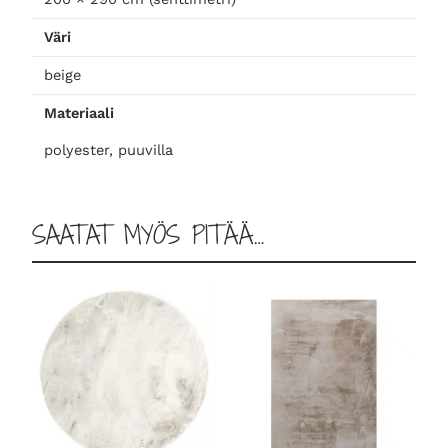
i
Väri
g
e
beige
2
Materiaali
0
0
polyester, puuvilla
×
2
9
SAATAT MYÖS PITÄÄ…
0
m
ä
ä
r
ä