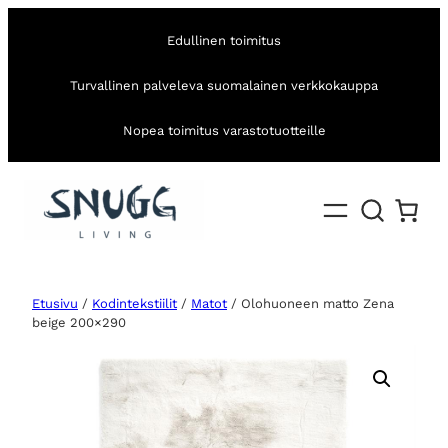
Edullinen toimitus
Turvallinen palveleva suomalainen verkkokauppa
Nopea toimitus varastotuotteille
Etusivu
/
Kodintekstiilit
/
Matot
/ Olohuoneen matto Zena
beige 200×290