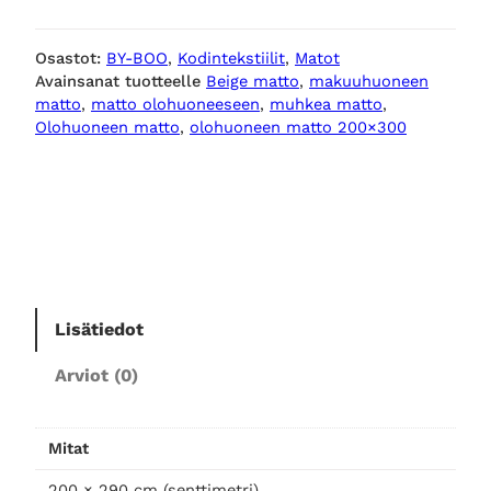
o
h
Osastot:
BY-BOO
, 
Kodintekstiilit
, 
Matot
u
Avainsanat tuotteelle
Beige matto
, 
makuuhuoneen
o
matto
, 
matto olohuoneeseen
, 
muhkea matto
, 
n
Olohuoneen matto
, 
olohuoneen matto 200×300
e
e
n
m
a
t
t
o
Lisätiedot
Z
Arviot (0)
e
n
a
Mitat
b
e
200 × 290 cm (senttimetri)