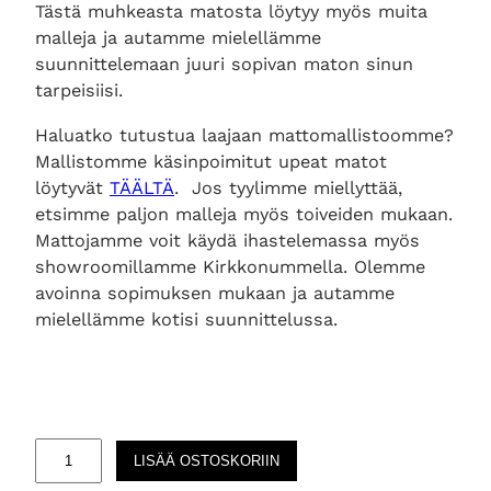
Tästä muhkeasta matosta löytyy myös muita
malleja ja autamme mielellämme
suunnittelemaan juuri sopivan maton sinun
tarpeisiisi.
Haluatko tutustua laajaan mattomallistoomme?
Mallistomme käsinpoimitut upeat matot
löytyvät
TÄÄLTÄ
. Jos tyylimme miellyttää,
etsimme paljon malleja myös toiveiden mukaan.
Mattojamme voit käydä ihastelemassa myös
showroomillamme Kirkkonummella. Olemme
avoinna sopimuksen mukaan ja autamme
mielellämme kotisi suunnittelussa.
O
LISÄÄ OSTOSKORIIN
l