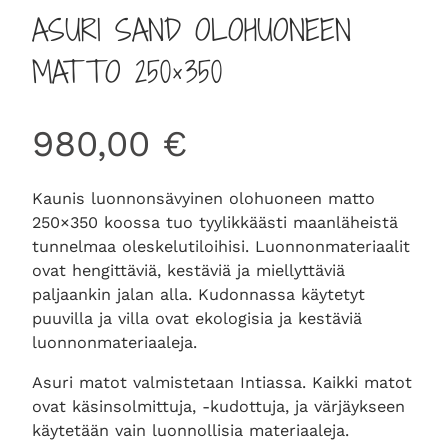
ASURI SAND OLOHUONEEN
MATTO 250×350
980,00
€
Kaunis luonnonsävyinen olohuoneen matto
250×350 koossa tuo tyylikkäästi maanläheistä
tunnelmaa oleskelutiloihisi. Luonnonmateriaalit
ovat hengittäviä, kestäviä ja miellyttäviä
paljaankin jalan alla. Kudonnassa käytetyt
puuvilla ja villa ovat ekologisia ja kestäviä
luonnonmateriaaleja.
Asuri matot valmistetaan Intiassa. Kaikki matot
ovat käsinsolmittuja, -kudottuja, ja värjäykseen
käytetään vain luonnollisia materiaaleja.