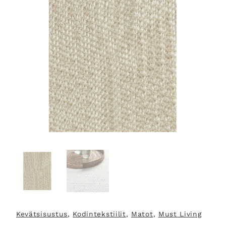
Kevätsisustus
, 
Kodintekstiilit
, 
Matot
, 
Must Living