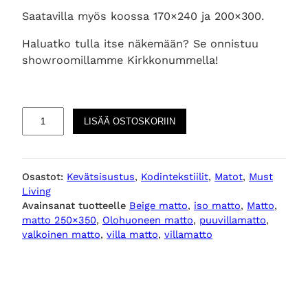
Saatavilla myös koossa 170×240 ja 200×300.
Haluatko tulla itse näkemään? Se onnistuu
showroomillamme Kirkkonummella!
A
LISÄÄ OSTOSKORIIN
s
u
r
Osastot:
Kevätsisustus
, 
Kodintekstiilit
, 
Matot
, 
Must
i
Living
s
Avainsanat tuotteelle
Beige matto
, 
iso matto
, 
Matto
, 
a
matto 250×350
, 
Olohuoneen matto
, 
puuvillamatto
, 
n
valkoinen matto
, 
villa matto
, 
villamatto
d
o
l
o