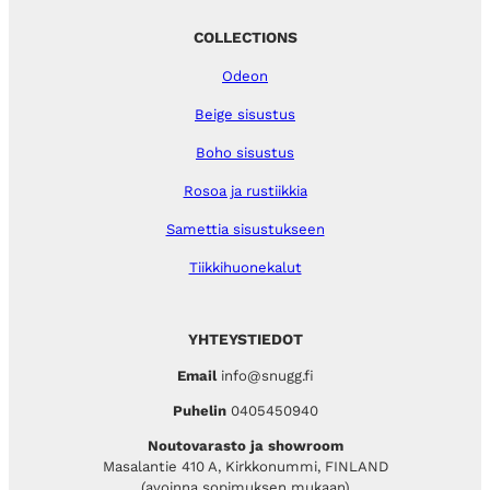
COLLECTIONS
Odeon
Beige sisustus
Boho sisustus
Rosoa ja rustiikkia
Samettia sisustukseen
Tiikkihuonekalut
YHTEYSTIEDOT
Email
info@snugg.fi
Puhelin
0405450940
Noutovarasto ja showroom
Masalantie 410 A, Kirkkonummi, FINLAND
(avoinna sopimuksen mukaan)