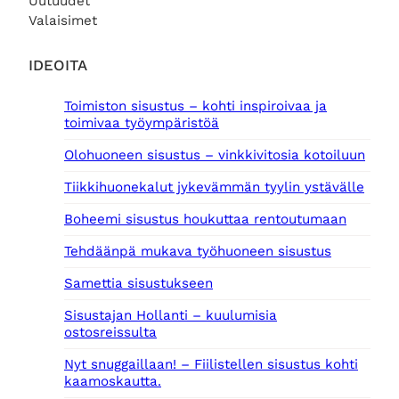
Uutuudet
Valaisimet
IDEOITA
Toimiston sisustus – kohti inspiroivaa ja
toimivaa työympäristöä
Olohuoneen sisustus – vinkkivitosia kotoiluun
Tiikkihuonekalut jykevämmän tyylin ystävälle
Boheemi sisustus houkuttaa rentoutumaan
Tehdäänpä mukava työhuoneen sisustus
Samettia sisustukseen
Sisustajan Hollanti – kuulumisia
ostosreissulta
Nyt snuggaillaan! – Fiilistellen sisustus kohti
kaamoskautta.