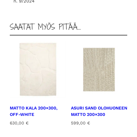
n. 9/2024
m
ä
ä
SAATAT MYÖS PITÄÄ…
r
ä
MATTO KALA 200×300,
ASURI SAND OLOHUONEEN
OFF-WHITE
MATTO 200×300
630,00
€
599,00
€