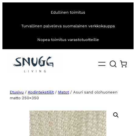
Edullinen toimitus
Turvallinen palveleva suomalainen verkkokauppa
Nopea toimitus varastotuotteille
Etusivu
/
Kodintekstiilit
/
Matot
/ Asuri sand olohuoneen
matto 250×350