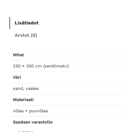
h
u
o
Lisätiedot
n
e
Arviot (0)
e
n
m
Mitat
a
t
250 × 350 cm (senttimetri)
t
Väri
o
2
sand, vaalea
5
Materiaali
0
×
villaa + puuvillaa
3
Saadaan varastolle
5
0