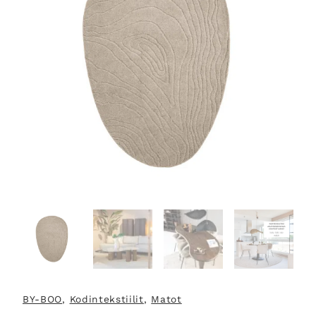
BY-BOO
, 
Kodintekstiilit
, 
Matot