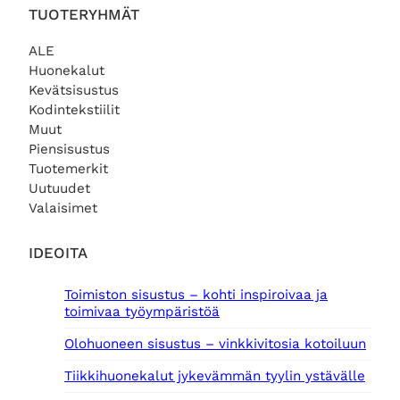
TUOTERYHMÄT
ALE
Huonekalut
Kevätsisustus
Kodintekstiilit
Muut
Piensisustus
Tuotemerkit
Uutuudet
Valaisimet
IDEOITA
Toimiston sisustus – kohti inspiroivaa ja
toimivaa työympäristöä
Olohuoneen sisustus – vinkkivitosia kotoiluun
Tiikkihuonekalut jykevämmän tyylin ystävälle