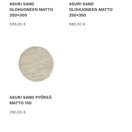
i
o
ASURI SAND
ASURI SAND
n
n
OLOHUONEEN MATTO
OLOHUONEEN MATTO
t
:
200×300
250×350
a
2
599,00
€
980,00
€
o
9
l
,
i
0
:
0
3
7
€
,
.
0
0
€
.
ASURI SAND PYÖREÄ
MATTO 150
290,00
€