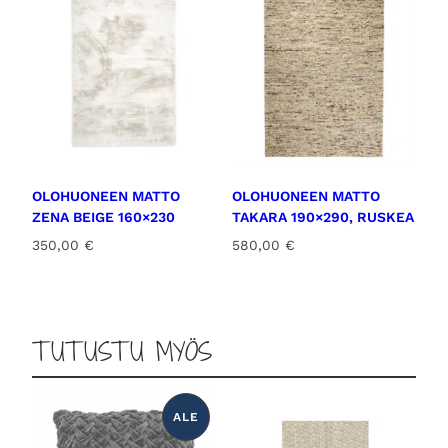
b
e
e
s
s
i
m
ä
ä
OLOHUONEEN MATTO
OLOHUONEEN MATTO
ZENA BEIGE 160×230
TAKARA 190×290, RUSKEA
r
ä
350,00
€
580,00
€
TUTUSTU MYÖS
ALE
T
U
O