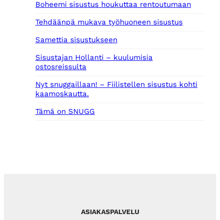
Boheemi sisustus houkuttaa rentoutumaan
Tehdäänpä mukava työhuoneen sisustus
Samettia sisustukseen
Sisustajan Hollanti – kuulumisia
ostosreissulta
Nyt snuggaillaan! – Fiilistellen sisustus kohti
kaamoskautta.
Tämä on SNUGG
ASIAKASPALVELU