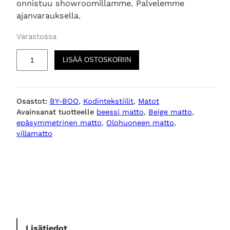
onnistuu showroomillamme. Palvelemme
ajanvarauksella.
Varastossa
P
LISÄÄ OSTOSKORIIN
e
b
b
Osastot:
BY-BOO
, 
Kodintekstiilit
, 
Matot
l
Avainsanat tuotteelle
beessi matto
, 
Beige matto
, 
e
epäsymmetrinen matto
, 
Olohuoneen matto
, 
e
villamatto
p
ä
s
y
m
m
e
t
Lisätiedot