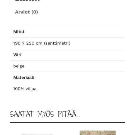
r
Arviot (0)
i
n
e
Mitat
n
m
190 × 290 cm (senttimetri)
a
Väri
t
t
beige
o
Materiaali
1
9
100% villaa
0
×
2
SAATAT MYÖS PITÄÄ…
9
0
,