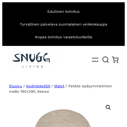
Edullinen toimitus
Turvallinen palveleva suomalainen verkkokauppa
Nopea toimitus varastotuotteille
Etusivu
/
Kodintekstiilit
/
Matot
/ Pebble epäsymmetrinen
matto 190×290, beessi