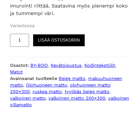
imurointi riittää. Saatavina myös pienempi koko
ja tummempi väri.
Varastossa
M
LISÄÄ OSTOSKORIIN
a
t
t
Osastot:
BY-BOO
, 
Kevätsisustus
, 
Kodintekstiilit
, 
o
Matot
K
Avainsanat tuotteelle
Beige matto
, 
makuuhuoneen
a
matto
, 
Olohuoneen matto
, 
olohuoneen matto
l
200×300
, 
ruskea matto
, 
tyylikäs beige matto
, 
a
valkoinen matto
, 
valkoinen matto 200×300
, 
valkoinen
2
villamatto
0
0
×
3