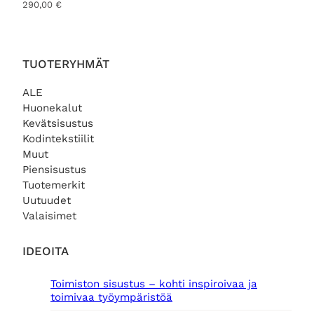
290,00
€
TUOTERYHMÄT
ALE
Huonekalut
Kevätsisustus
Kodintekstiilit
Muut
Piensisustus
Tuotemerkit
Uutuudet
Valaisimet
IDEOITA
Toimiston sisustus – kohti inspiroivaa ja
toimivaa työympäristöä