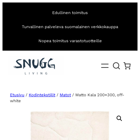
Edullinen toimitus
Turvallinen palveleva suomalainen verkkokauppa
Nopea toimitus varastotuotteille
Etusivu
/
Kodintekstiilit
/
Matot
/ Matto Kala 200×300, off-
white