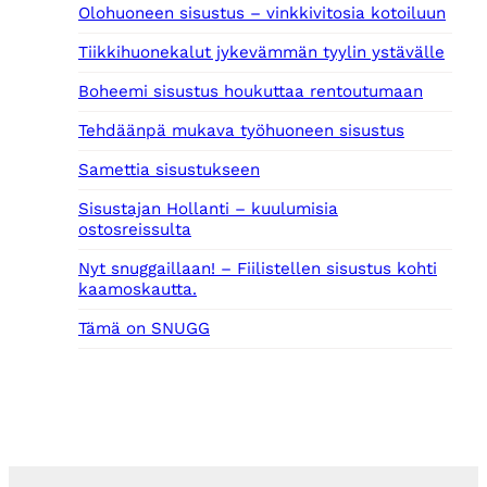
Olohuoneen sisustus – vinkkivitosia kotoiluun
Tiikkihuonekalut jykevämmän tyylin ystävälle
Boheemi sisustus houkuttaa rentoutumaan
Tehdäänpä mukava työhuoneen sisustus
Samettia sisustukseen
Sisustajan Hollanti – kuulumisia
ostosreissulta
Nyt snuggaillaan! – Fiilistellen sisustus kohti
kaamoskautta.
Tämä on SNUGG