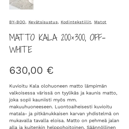
BY-BOO
, 
Kevätsisustus
, 
Kodintekstiilit
, 
Matot
MATTO KALA 200×300, OFF-
WHITE
630,00
€
Kuvioitu Kala olohuoneen matto lämpimän
valkoisessa värissä on tyylikäs ja kaunis matto,
joka sopii kauniisti myös mm.
makuuhuoneeseen. Luontoaiheisesti kuvioitu
matala- ja pitkänukkaisen karvan yhdistelmä on
mukavalla tavalla eloisa. Matto on pehmeä jalan
alla ja kuitenkin helppohoitoinen. Säännöllinen