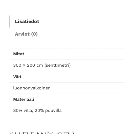
0
0
,
Lisätiedot
o
f
Arviot (0)
f
-
w
Mitat
h
300 × 200 cm (senttimetri)
i
t
Väri
e
luonnonvalkoinen
m
ä
Materiaali
ä
r
80% villa, 20% puuvilla
ä