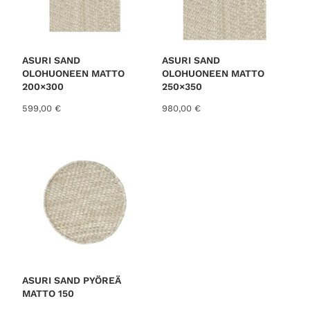
n
i
e
n
n
t
h
a
i
o
ASURI SAND
ASURI SAND
n
n
OLOHUONEEN MATTO
OLOHUONEEN MATTO
t
:
200×300
250×350
a
2
599,00
€
980,00
€
o
9
l
,
i
0
:
0
3
7
€
,
.
0
0
€
.
ASURI SAND PYÖREÄ
MATTO 150