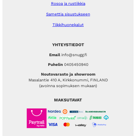
Rosoa ja rustiikkia
Samettia sisustukseen
Tiikkihuonekalut
YHTEYSTIEDOT
Email
info@snugg.fi
Puhelin
0405450940
Noutovarasto ja showroom
Masalantie 410 A, Kirkkonummi, FINLAND
(avoinna sopimuksen mukaan)
MAKSUTAVAT