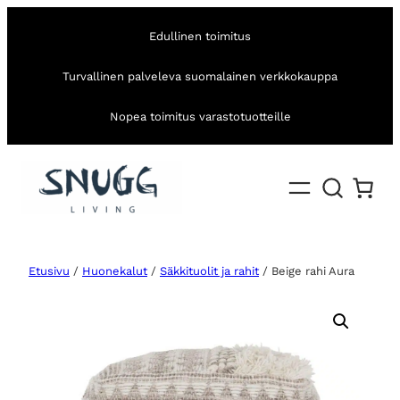
Edullinen toimitus
Turvallinen palveleva suomalainen verkkokauppa
Nopea toimitus varastotuotteille
Etusivu
/
Huonekalut
/
Säkkituolit ja rahit
/ Beige rahi Aura