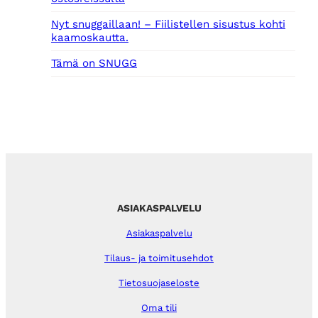
Nyt snuggaillaan! – Fiilistellen sisustus kohti
kaamoskautta.
Tämä on SNUGG
ASIAKASPALVELU
Asiakaspalvelu
Tilaus- ja toimitusehdot
Tietosuojaseloste
Oma tili