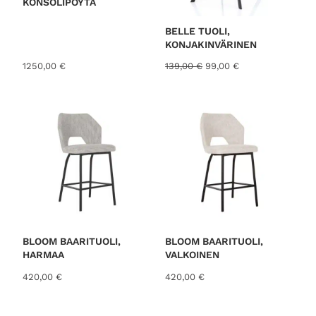
KONSOLIPÖYTÄ
K
S
E
S
BELLE TUOLI,
S
KONJAKINVÄRINEN
A
A
N
1250,00
€
139,00
€
99,00
€
l
y
k
k
u
y
p
i
e
n
r
e
ä
n
i
h
n
i
e
n
n
t
h
a
i
o
BLOOM BAARITUOLI,
BLOOM BAARITUOLI,
n
n
HARMAA
VALKOINEN
t
:
420,00
€
420,00
€
a
9
o
9
l
,