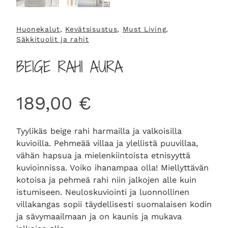
Huonekalut
, 
Kevätsisustus
, 
Must Living
, 
Säkkituolit ja rahit
BEIGE RAHI AURA
189,00
€
Tyylikäs beige rahi harmailla ja valkoisilla
kuvioilla. Pehmeää villaa ja ylellistä puuvillaa,
vähän hapsua ja mielenkiintoista etnisyyttä
kuvioinnissa. Voiko ihanampaa olla! Miellyttävän
kotoisa ja pehmeä rahi niin jalkojen alle kuin
istumiseen. Neuloskuviointi ja luonnollinen
villakangas sopii täydellisesti suomalaisen kodin
ja sävymaailmaan ja on kaunis ja mukava