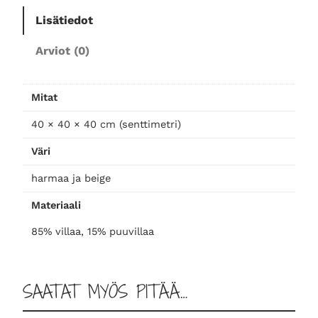
ä
Lisätiedot
ä
r
Arviot (0)
ä
Mitat
40 × 40 × 40 cm (senttimetri)
Väri
harmaa ja beige
Materiaali
85% villaa, 15% puuvillaa
SAATAT MYÖS PITÄÄ…