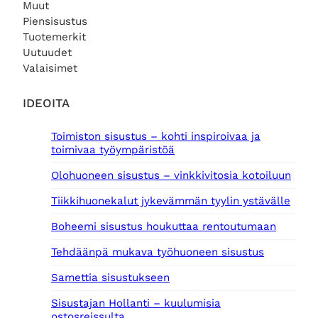
Muut
Piensisustus
Tuotemerkit
Uutuudet
Valaisimet
IDEOITA
Toimiston sisustus – kohti inspiroivaa ja
toimivaa työympäristöä
Olohuoneen sisustus – vinkkivitosia kotoiluun
Tiikkihuonekalut jykevämmän tyylin ystävälle
Boheemi sisustus houkuttaa rentoutumaan
Tehdäänpä mukava työhuoneen sisustus
Samettia sisustukseen
Sisustajan Hollanti – kuulumisia
ostosreissulta