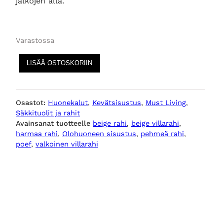
jalkojen alla.
Varastossa
B
LISÄÄ OSTOSKORIIN
e
i
g
Osastot:
Huonekalut
, 
Kevätsisustus
, 
Must Living
, 
e
Säkkituolit ja rahit
r
Avainsanat tuotteelle
beige rahi
, 
beige villarahi
, 
a
harmaa rahi
, 
Olohuoneen sisustus
, 
pehmeä rahi
, 
h
poef
, 
valkoinen villarahi
i
A
u
r
a
m