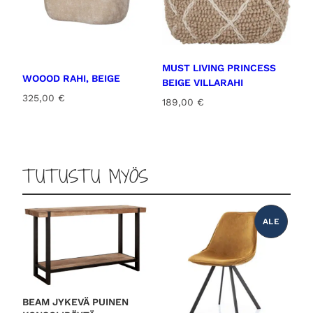
MUST LIVING PRINCESS
WOOOD RAHI, BEIGE
BEIGE VILLARAHI
325,00
€
189,00
€
TUTUSTU MYÖS
ALE
T
U
O
T
E
A
L
E
N
N
BEAM JYKEVÄ PUINEN
U