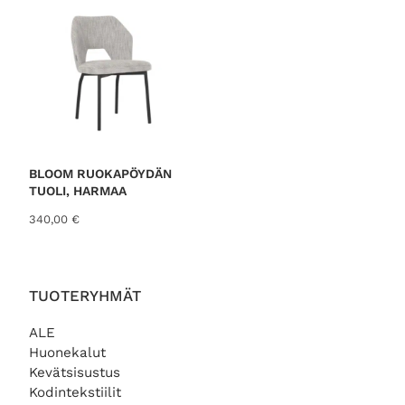
i
0
:
0
1
3
€
9
.
,
0
0
€
BLOOM RUOKAPÖYDÄN
.
TUOLI, HARMAA
340,00
€
TUOTERYHMÄT
ALE
Huonekalut
Kevätsisustus
Kodintekstiilit