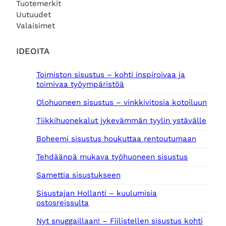
.
€
Tuotemerkit
n
n
.
Uutuudet
t
:
Valaisimet
a
6
o
,
l
0
IDEOITA
i
0
:
Toimiston sisustus – kohti inspiroivaa ja
9
€
toimivaa työympäristöä
,
.
0
Olohuoneen sisustus – vinkkivitosia kotoiluun
0
Tiikkihuonekalut jykevämmän tyylin ystävälle
€
.
Boheemi sisustus houkuttaa rentoutumaan
Tehdäänpä mukava työhuoneen sisustus
Samettia sisustukseen
Sisustajan Hollanti – kuulumisia
ostosreissulta
Nyt snuggaillaan! – Fiilistellen sisustus kohti