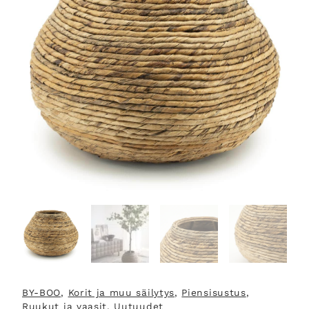
BY-BOO
, 
Korit ja muu säilytys
, 
Piensisustus
, 
Ruukut ja vaasit
, 
Uutuudet