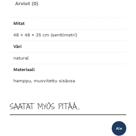
Arviot (0)
u
k
ö
Mitat
y
d
48 × 48 × 35 cm (senttimetri)
e
Väri
s
t
natural
ä
Materiaali
,
s
hamppu, muovitettu sisäosa
u
u
r
SAATAT MYÖS PITÄÄ…
i
m
ä
ä
Ale
r