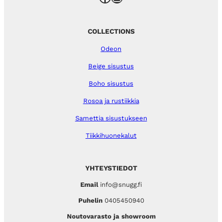
COLLECTIONS
Odeon
Beige sisustus
Boho sisustus
Rosoa ja rustiikkia
Samettia sisustukseen
Tiikkihuonekalut
YHTEYSTIEDOT
Email
info@snugg.fi
Puhelin
0405450940
Noutovarasto ja showroom