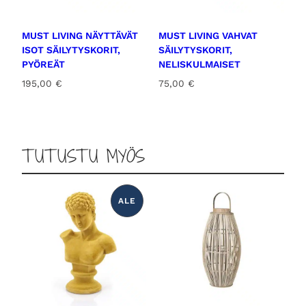
i
o
n
n
t
:
MUST LIVING NÄYTTÄVÄT
MUST LIVING VAHVAT
a
7
ISOT SÄILYTYSKORIT,
SÄILYTYSKORIT,
o
9
PYÖREÄT
NELISKULMAISET
l
,
195,00
€
75,00
€
i
0
:
0
9
5
€
,
.
TUTUSTU MYÖS
0
0
€
ALE
T
.
U
O
T
E
A
L
E
N
N
U
K
S