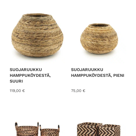
o
r
t
e
d
b
y
l
a
t
SUOJARUUKKU
SUOJARUUKKU
HAMPPUKÖYDESTÄ,
HAMPPUKÖYDESTÄ, PIENI
e
SUURI
s
119,00
€
75,00
€
t