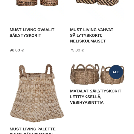
MUST LIVING OVAALIT
MUST LIVING VAHVAT
SÄILYTYSKORIT
SÄILYTYSKORIT,
NELISKULMAISET
98,00
€
75,00
€
ALE
T
U
O
T
E
MATALAT SÄILYTYSKORIT
A
L
LETITYKSELLÄ,
E
VESIHYASINTTIA
N
N
U
K
S
E
S
S
MUST LIVING PALETTE
A