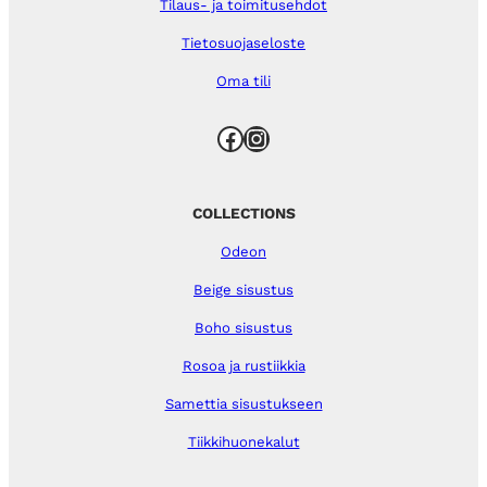
Tilaus- ja toimitusehdot
Tietosuojaseloste
Oma tili
Facebook
Instagram
COLLECTIONS
Odeon
Beige sisustus
Boho sisustus
Rosoa ja rustiikkia
Samettia sisustukseen
Tiikkihuonekalut