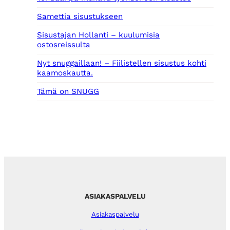
Samettia sisustukseen
Sisustajan Hollanti – kuulumisia
ostosreissulta
Nyt snuggaillaan! – Fiilistellen sisustus kohti
kaamoskautta.
Tämä on SNUGG
ASIAKASPALVELU
Asiakaspalvelu