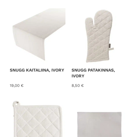
o
r
t
e
d
b
y
l
a
t
SNUGG KAITALIINA, IVORY
SNUGG PATAKINNAS,
IVORY
e
s
19,00
€
8,50
€
t