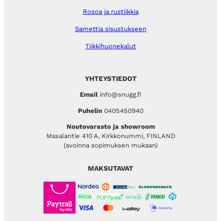
Rosoa ja rustiikkia
Samettia sisustukseen
Tiikkihuonekalut
YHTEYSTIEDOT
Email
info@snugg.fi
Puhelin
0405450940
Noutovarasto ja showroom
Masalantie 410 A, Kirkkonummi, FINLAND
(avoinna sopimuksen mukaan)
MAKSUTAVAT