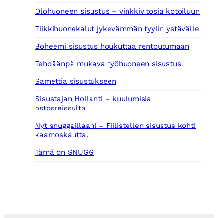
Olohuoneen sisustus – vinkkivitosia kotoiluun
Tiikkihuonekalut jykevämmän tyylin ystävälle
Boheemi sisustus houkuttaa rentoutumaan
Tehdäänpä mukava työhuoneen sisustus
Samettia sisustukseen
Sisustajan Hollanti – kuulumisia
ostosreissulta
Nyt snuggaillaan! – Fiilistellen sisustus kohti
kaamoskautta.
Tämä on SNUGG