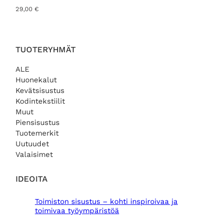
29,00
€
TUOTERYHMÄT
ALE
Huonekalut
Kevätsisustus
Kodintekstiilit
Muut
Piensisustus
Tuotemerkit
Uutuudet
Valaisimet
IDEOITA
Toimiston sisustus – kohti inspiroivaa ja
toimivaa työympäristöä