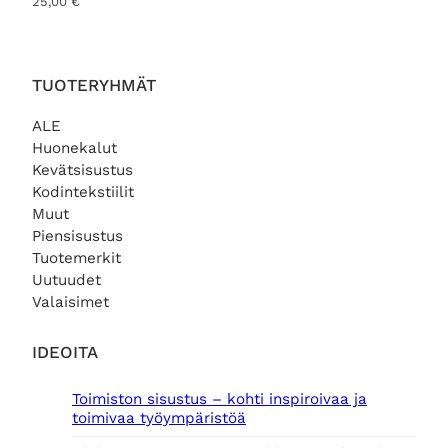
25,00
€
TUOTERYHMÄT
ALE
Huonekalut
Kevätsisustus
Kodintekstiilit
Muut
Piensisustus
Tuotemerkit
Uutuudet
Valaisimet
IDEOITA
Toimiston sisustus – kohti inspiroivaa ja
toimivaa työympäristöä