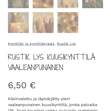
Kynttilät ja kynttilänjalat
, 
Rustik Lys
RUSTIK LYS KUUSIKYNTTILÄ
VAALEANPUNAINEN
6,50
€
Käsinvalettu ja läpivärjätty pieni
vaaleanpunainen kuusikynttilä, jonka paloaika
13h. Sopii kauniisti vaikka jouluisiin asetelmiin.