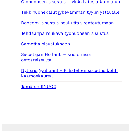
Olohuoneen sisustus – vinkkivitosia kotoiluun
Tiikkihuonekalut jykevämmän tyylin ystävälle
Boheemi sisustus houkuttaa rentoutumaan
Tehdäänpä mukava työhuoneen sisustus
Samettia sisustukseen
Sisustajan Hollanti – kuulumisia
ostosreissulta
Nyt snuggaillaan! – Fiilistellen sisustus kohti
kaamoskautta.
Tämä on SNUGG