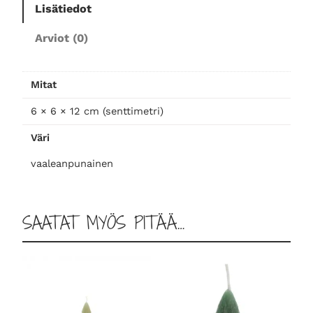
k
Lisätiedot
y
Arviot (0)
n
t
t
Mitat
i
l
6 × 6 × 12 cm (senttimetri)
ä
Väri
v
a
vaaleanpunainen
a
l
e
SAATAT MYÖS PITÄÄ…
a
n
p
u
n
a