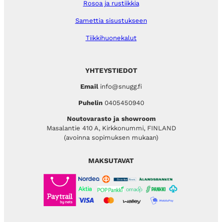
Rosoa ja rustiikkia
Samettia sisustukseen
Tiikkihuonekalut
YHTEYSTIEDOT
Email
info@snugg.fi
Puhelin
0405450940
Noutovarasto ja showroom
Masalantie 410 A, Kirkkonummi, FINLAND
(avoinna sopimuksen mukaan)
MAKSUTAVAT