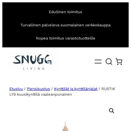
Edullinen toimitus
Turvallinen palveleva suomalainen verkkokauppa
Nopea toimitus varastotuotteille
Etusivu
/
Piensisustus
/
Kynttilät ja kynttilänjalat
/ RUSTIK
LYS kuusikynttilä vaaleanpunainen