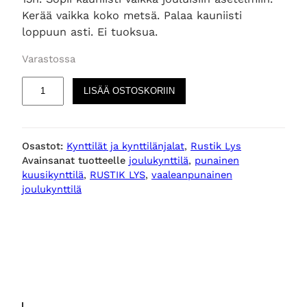
Kerää vaikka koko metsä. Palaa kauniisti
loppuun asti. Ei tuoksua.
Varastossa
R
LISÄÄ OSTOSKORIIN
U
S
T
Osastot:
Kynttilät ja kynttilänjalat
, 
Rustik Lys
I
Avainsanat tuotteelle
joulukynttilä
, 
punainen
K
kuusikynttilä
, 
RUSTIK LYS
, 
vaaleanpunainen
L
joulukynttilä
Y
S
k
u
u
s
i