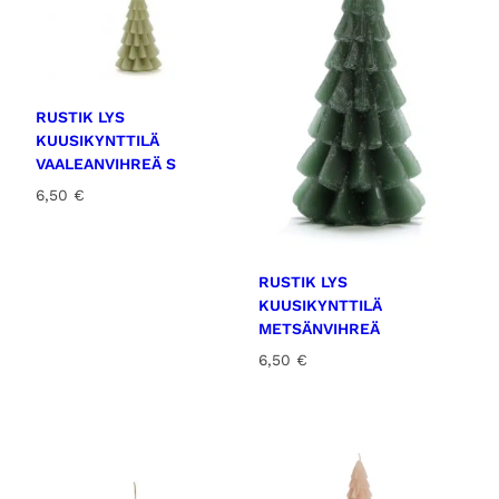
i
n
e
n
RUSTIK LYS
m
KUUSIKYNTTILÄ
ä
VAALEANVIHREÄ S
ä
6,50
€
r
ä
RUSTIK LYS
KUUSIKYNTTILÄ
METSÄNVIHREÄ
6,50
€