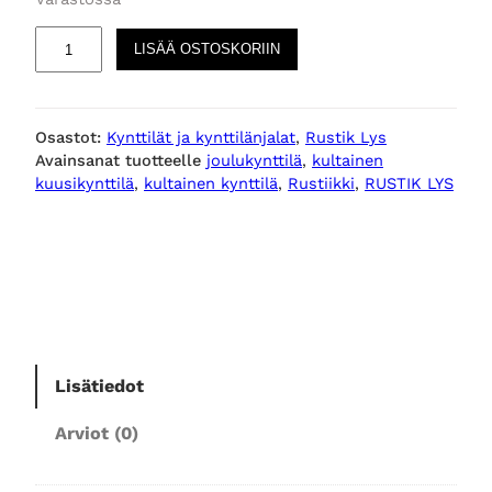
R
LISÄÄ OSTOSKORIIN
U
S
T
Osastot:
Kynttilät ja kynttilänjalat
, 
Rustik Lys
I
Avainsanat tuotteelle
joulukynttilä
, 
kultainen
K
kuusikynttilä
, 
kultainen kynttilä
, 
Rustiikki
, 
RUSTIK LYS
L
Y
S
k
u
u
s
i
Lisätiedot
k
Arviot (0)
y
n
t