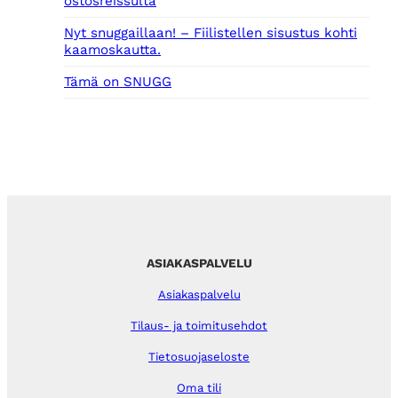
ostosreissulta
Nyt snuggaillaan! – Fiilistellen sisustus kohti
kaamoskautta.
Tämä on SNUGG
ASIAKASPALVELU
Asiakaspalvelu
Tilaus- ja toimitusehdot
Tietosuojaseloste
Oma tili