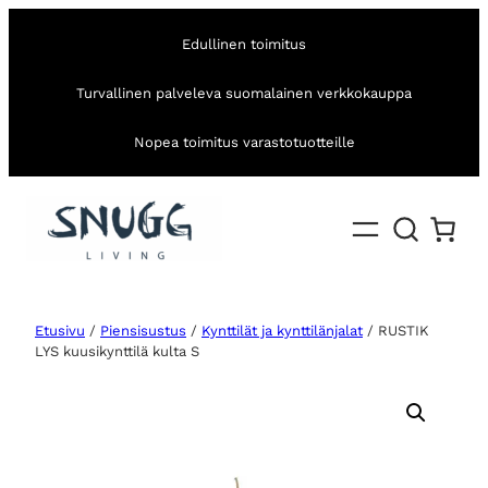
Edullinen toimitus
Turvallinen palveleva suomalainen verkkokauppa
Nopea toimitus varastotuotteille
Etusivu
/
Piensisustus
/
Kynttilät ja kynttilänjalat
/ RUSTIK
LYS kuusikynttilä kulta S