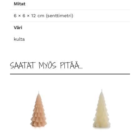
Mitat
t
i
6 × 6 × 12 cm (senttimetri)
l
Väri
ä
k
kulta
u
l
t
SAATAT MYÖS PITÄÄ…
a
S
m
ä
ä
r
ä