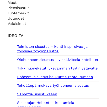
Muut
Piensisustus
Tuotemerkit
Uutuudet
Valaisimet
IDEOITA
Toimiston sisustus – kohti inspiroivaa ja
toimivaa työympäristöä
Olohuoneen sisustus – vinkkivitosia kotoiluun
Tiikkihuonekalut jykevämmän tyylin ystävälle
Boheemi sisustus houkuttaa rentoutumaan
Tehdäänpä mukava työhuoneen sisustus
Samettia sisustukseen
Sisustajan Hollanti – kuulumisia