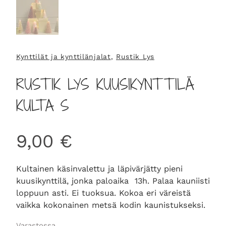
Kynttilät ja kynttilänjalat
, 
Rustik Lys
RUSTIK LYS KUUSIKYNTTILÄ
KULTA S
9,00
€
Kultainen käsinvalettu ja läpivärjätty pieni
kuusikynttilä, jonka paloaika 13h. Palaa kauniisti
loppuun asti. Ei tuoksua. Kokoa eri väreistä
vaikka kokonainen metsä kodin kaunistukseksi.
Varastossa