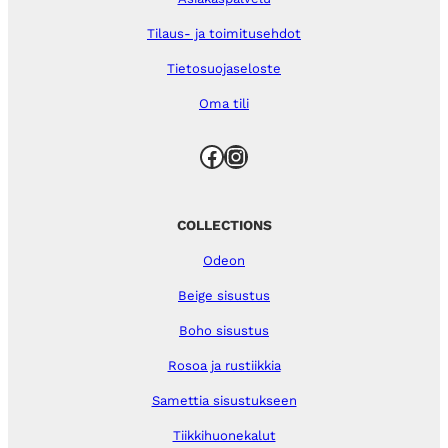
Tilaus- ja toimitusehdot
Tietosuojaseloste
Oma tili
Facebook
Instagram
COLLECTIONS
Odeon
Beige sisustus
Boho sisustus
Rosoa ja rustiikkia
Samettia sisustukseen
Tiikkihuonekalut