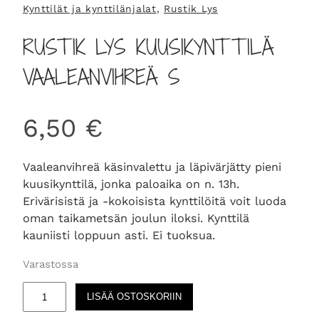
Kynttilät ja kynttilänjalat
, 
Rustik Lys
RUSTIK LYS KUUSIKYNTTILÄ
VAALEANVIHREÄ S
6,50
€
Vaaleanvihreä käsinvalettu ja läpivärjätty pieni
kuusikynttilä, jonka paloaika on n. 13h.
Erivärisistä ja -kokoisista kynttilöitä voit luoda
oman taikametsän joulun iloksi. Kynttilä
kauniisti loppuun asti. Ei tuoksua.
Varastossa
R
LISÄÄ OSTOSKORIIN
U