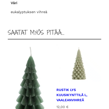
Väri
ä
v
eukalyptuksen vihreä
a
a
l
SAATAT MYÖS PITÄÄ…
e
a
n
v
i
h
r
e
ä
s
RUSTIK LYS
m
KUUSIKYNTTILÄ L,
ä
VAALEANVIHREÄ
ä
12,00
€
r