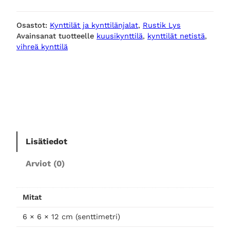
S
T
Osastot:
Kynttilät ja kynttilänjalat
, 
Rustik Lys
I
Avainsanat tuotteelle
kuusikynttilä
, 
kynttilät netistä
, 
K
vihreä kynttilä
L
Y
S
k
u
u
s
i
Lisätiedot
k
Arviot (0)
y
n
t
Mitat
t
i
6 × 6 × 12 cm (senttimetri)
l