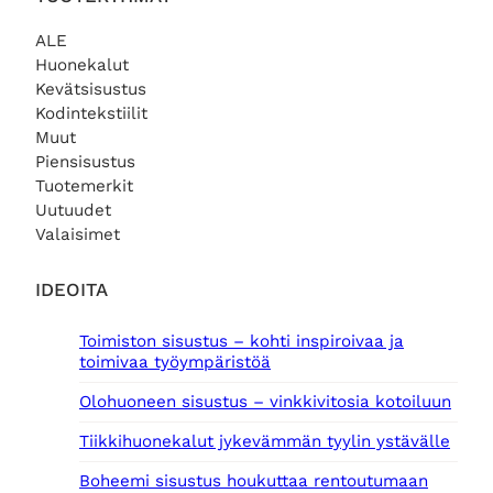
ALE
Huonekalut
Kevätsisustus
Kodintekstiilit
Muut
Piensisustus
Tuotemerkit
Uutuudet
Valaisimet
IDEOITA
Toimiston sisustus – kohti inspiroivaa ja
toimivaa työympäristöä
Olohuoneen sisustus – vinkkivitosia kotoiluun
Tiikkihuonekalut jykevämmän tyylin ystävälle
Boheemi sisustus houkuttaa rentoutumaan