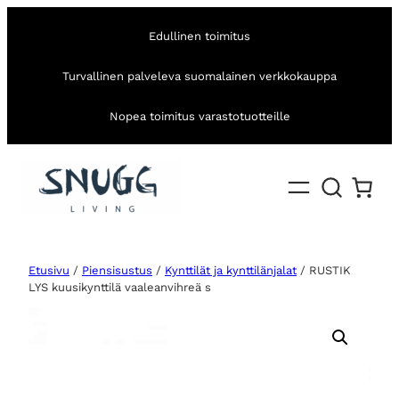
Edullinen toimitus
Turvallinen palveleva suomalainen verkkokauppa
Nopea toimitus varastotuotteille
Etusivu
/
Piensisustus
/
Kynttilät ja kynttilänjalat
/ RUSTIK
LYS kuusikynttilä vaaleanvihreä s