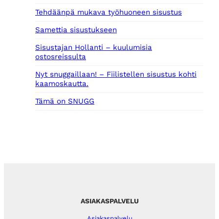
Tehdäänpä mukava työhuoneen sisustus
Samettia sisustukseen
Sisustajan Hollanti – kuulumisia
ostosreissulta
Nyt snuggaillaan! – Fiilistellen sisustus kohti
kaamoskautta.
Tämä on SNUGG
ASIAKASPALVELU
Asiakaspalvelu