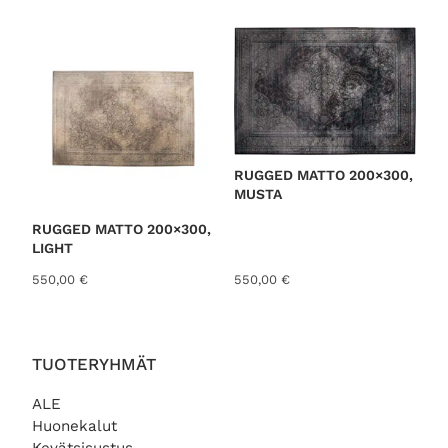
o
r
t
e
d
b
y
RUGGED MATTO 200×300,
l
MUSTA
a
t
RUGGED MATTO 200×300,
LIGHT
e
s
550,00
€
550,00
€
t
TUOTERYHMÄT
ALE
Huonekalut