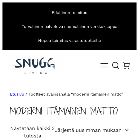
Edullinen toimitus
Turvallinen palveleva suomalainen verkkokauppa
Nopea toimitus varastotuotteille
Etusivu
/ Tuotteet avainsanalla “moderni itämainen matto”
MODERNI ITÄMAINEN MATTO
Näytetään kaikki 2
S
tulosta