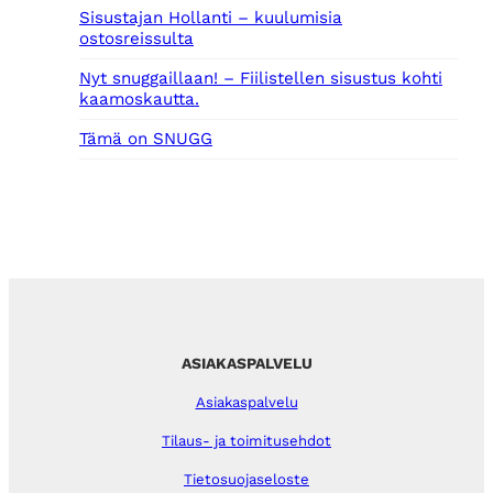
Sisustajan Hollanti – kuulumisia
ostosreissulta
Nyt snuggaillaan! – Fiilistellen sisustus kohti
kaamoskautta.
Tämä on SNUGG
ASIAKASPALVELU
Asiakaspalvelu
Tilaus- ja toimitusehdot
Tietosuojaseloste