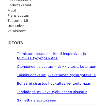
Kevätsisustus
Kodintekstiilit
Muut
Piensisustus
Tuotemerkit
Uutuudet
Valaisimet
IDEOITA
Toimiston sisustus – kohti inspiroivaa ja
toimivaa työympäristöä
Olohuoneen sisustus – vinkkivitosia kotoiluun
Tiikkihuonekalut jykevämmän tyylin ystävälle
Boheemi sisustus houkuttaa rentoutumaan
Tehdäänpä mukava työhuoneen sisustus
Samettia sisustukseen