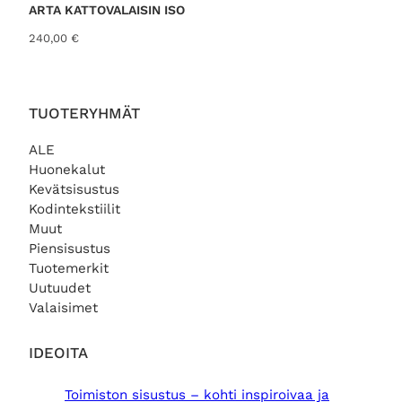
i
o
ARTA KATTOVALAISIN ISO
n
n
240,00
€
t
:
a
1
o
1
l
9
i
,
TUOTERYHMÄT
:
0
1
0
ALE
4
Huonekalut
5
€
Kevätsisustus
,
.
Kodintekstiilit
0
Muut
0
Piensisustus
€
Tuotemerkit
.
Uutuudet
Valaisimet
IDEOITA
Toimiston sisustus – kohti inspiroivaa ja