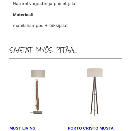
ä
Naturel varjostin ja puiset jalat
ä
Materiaali
r
ä
manilahamppu + tiikkijalat
SAATAT MYÖS PITÄÄ…
MUST LIVING
PORTO CRISTO MUSTA