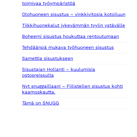
toimivaa työympäristöä
Olohuoneen sisustus – vinkkivitosia kotoiluun
Tiikkihuonekalut jykevämmän tyylin ystävälle
Boheemi sisustus houkuttaa rentoutumaan
Tehdäänpä mukava työhuoneen sisustus
Samettia sisustukseen
Sisustajan Hollanti – kuulumisia
ostosreissulta
Nyt snuggaillaan! – Fiilistellen sisustus kohti
kaamoskautta.
Tämä on SNUGG