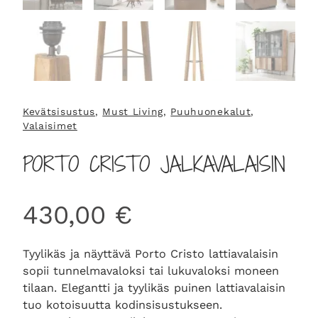
Kevätsisustus
, 
Must Living
, 
Puuhuonekalut
, 
Valaisimet
PORTO CRISTO JALKAVALAISIN
430,00
€
Tyylikäs ja näyttävä Porto Cristo lattiavalaisin
sopii tunnelmavaloksi tai lukuvaloksi moneen
tilaan. Elegantti ja tyylikäs puinen lattiavalaisin
tuo kotoisuutta kodinsisustukseen.