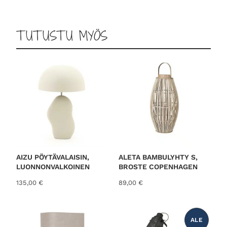
TUTUSTU MYÖS
AIZU PÖYTÄVALAISIN,
ALETA BAMBULYHTY S,
LUONNONVALKOINEN
BROSTE COPENHAGEN
135,00
€
89,00
€
ALE
T