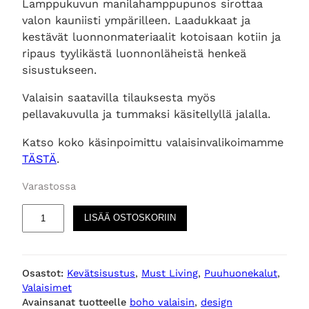
Lamppukuvun manilahamppupunos sirottaa
valon kauniisti ympärilleen. Laadukkaat ja
kestävät luonnonmateriaalit kotoisaan kotiin ja
ripaus tyylikästä luonnonläheistä henkeä
sisustukseen.
Valaisin saatavilla tilauksesta myös
pellavakuvulla ja tummaksi käsitellyllä jalalla.
Katso koko käsinpoimittu valaisinvalikoimamme
TÄSTÄ
.
Varastossa
P
LISÄÄ OSTOSKORIIN
o
r
t
Osastot:
Kevätsisustus
, 
Must Living
, 
Puuhuonekalut
, 
o
Valaisimet
C
Avainsanat tuotteelle
boho valaisin
, 
design