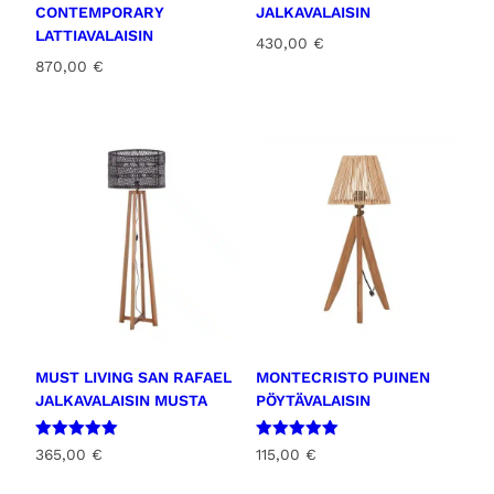
CONTEMPORARY
JALKAVALAISIN
LATTIAVALAISIN
430,00
€
870,00
€
MUST LIVING SAN RAFAEL
MONTECRISTO PUINEN
JALKAVALAISIN MUSTA
PÖYTÄVALAISIN
Arvostelu
Arvostelu
365,00
€
115,00
€
tuotteesta:
tuotteesta:
5.00
5.00
/ 5
/ 5