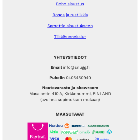
Boho sisustus
Rosoa ja rustiikkia
Samettia sisustukseen
Tiikkihuonekalut
YHTEYSTIEDOT
Email
info@snugg.fi
Puhelin
0405450940
Noutovarasto ja showroom
Masalantie 410 A, Kirkkonummi, FINLAND
(avoinna sopimuksen mukaan)
MAKSUTAVAT