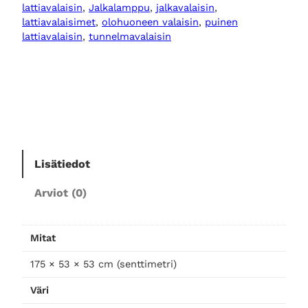
r
lattiavalaisin
, 
Jalkalamppu
, 
jalkavalaisin
, 
i
lattiavalaisimet
, 
olohuoneen valaisin
, 
puinen
s
lattiavalaisin
, 
tunnelmavalaisin
t
o
j
a
l
k
a
Lisätiedot
v
a
Arviot (0)
l
a
i
Mitat
s
175 × 53 × 53 cm (senttimetri)
i
n
Väri
m