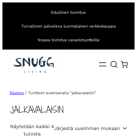
Edullinen toimitus
Turvallinen palveleva suomalainen verkkokauppa
Nopea toimitus varastotuotteille
Etusivu
/ Tuotteet avainsanalla “jalkavalaisin”
JALKAVALAISIN
Näytetään kaikki 4
S
tulosta