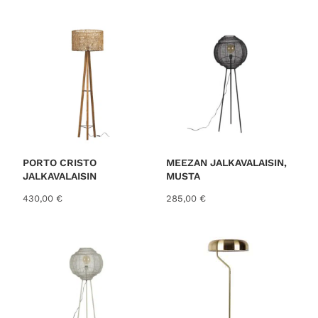
o
r
t
e
d
b
y
l
a
t
PORTO CRISTO
MEEZAN JALKAVALAISIN,
JALKAVALAISIN
MUSTA
e
s
430,00
€
285,00
€
t