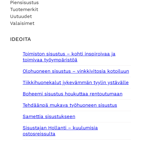
Piensisustus
Tuotemerkit
Uutuudet
Valaisimet
IDEOITA
Toimiston sisustus – kohti inspiroivaa ja
toimivaa työympäristöä
Olohuoneen sisustus – vinkkivitosia kotoiluun
Tiikkihuonekalut jykevämmän tyylin ystävälle
Boheemi sisustus houkuttaa rentoutumaan
Tehdäänpä mukava työhuoneen sisustus
Samettia sisustukseen
Sisustajan Hollanti – kuulumisia
ostosreissulta