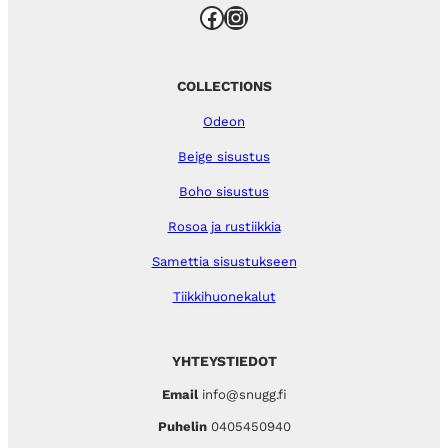
Facebook
Instagram
COLLECTIONS
Odeon
Beige sisustus
Boho sisustus
Rosoa ja rustiikkia
Samettia sisustukseen
Tiikkihuonekalut
YHTEYSTIEDOT
Email
info@snugg.fi
Puhelin
0405450940