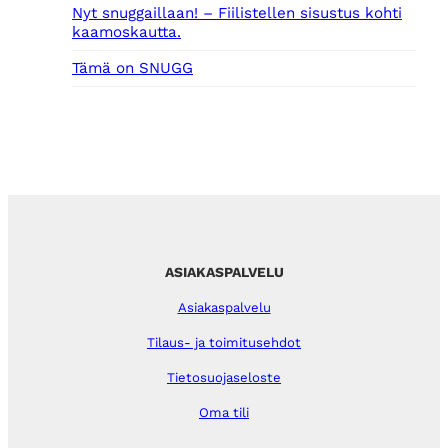
Nyt snuggaillaan! – Fiilistellen sisustus kohti
kaamoskautta.
Tämä on SNUGG
ASIAKASPALVELU
Asiakaspalvelu
Tilaus- ja toimitusehdot
Tietosuojaseloste
Oma tili