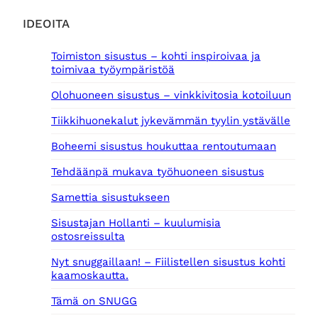
IDEOITA
Toimiston sisustus – kohti inspiroivaa ja
toimivaa työympäristöä
Olohuoneen sisustus – vinkkivitosia kotoiluun
Tiikkihuonekalut jykevämmän tyylin ystävälle
Boheemi sisustus houkuttaa rentoutumaan
Tehdäänpä mukava työhuoneen sisustus
Samettia sisustukseen
Sisustajan Hollanti – kuulumisia
ostosreissulta
Nyt snuggaillaan! – Fiilistellen sisustus kohti
kaamoskautta.
Tämä on SNUGG