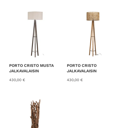
o
r
t
e
d
b
y
l
a
t
PORTO CRISTO MUSTA
PORTO CRISTO
JALKAVALAISIN
JALKAVALAISIN
e
s
430,00
€
430,00
€
t