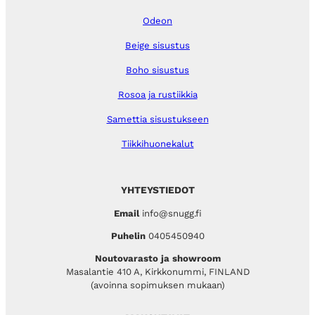
Odeon
Beige sisustus
Boho sisustus
Rosoa ja rustiikkia
Samettia sisustukseen
Tiikkihuonekalut
YHTEYSTIEDOT
Email
info@snugg.fi
Puhelin
0405450940
Noutovarasto ja showroom
Masalantie 410 A, Kirkkonummi, FINLAND
(avoinna sopimuksen mukaan)