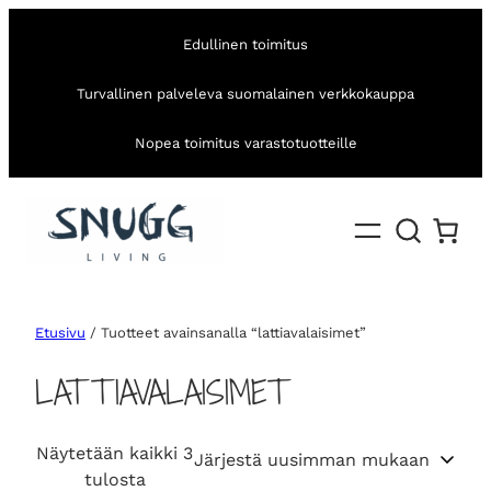
Edullinen toimitus
Turvallinen palveleva suomalainen verkkokauppa
Nopea toimitus varastotuotteille
Etusivu
/ Tuotteet avainsanalla “lattiavalaisimet”
LATTIAVALAISIMET
Näytetään kaikki 3
S
tulosta