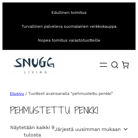
Edullinen toimitus
Turvallinen palveleva suomalainen verkkokauppa
Nopea toimitus varastotuotteille
Etusivu
/ Tuotteet avainsanalla “pehmustettu penkki”
PEHMUSTETTU PENKKI
Näytetään kaikki 9
S
tulosta