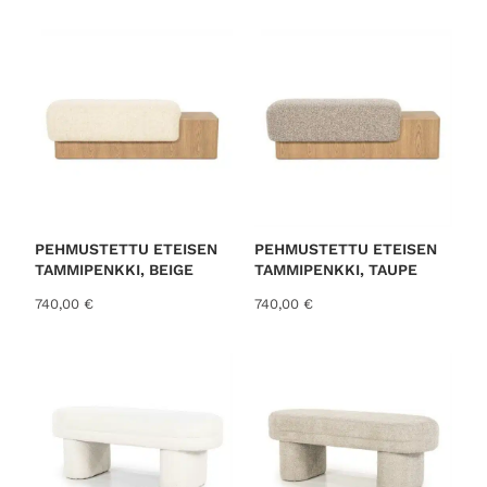
o
r
t
e
d
b
y
l
a
t
PEHMUSTETTU ETEISEN
PEHMUSTETTU ETEISEN
TAMMIPENKKI, BEIGE
TAMMIPENKKI, TAUPE
e
s
740,00
€
740,00
€
t