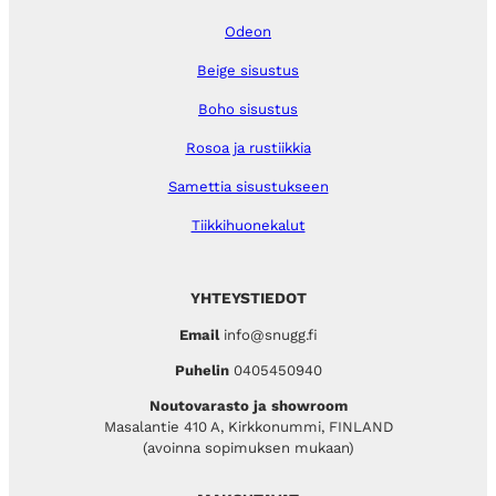
Odeon
Beige sisustus
Boho sisustus
Rosoa ja rustiikkia
Samettia sisustukseen
Tiikkihuonekalut
YHTEYSTIEDOT
Email
info@snugg.fi
Puhelin
0405450940
Noutovarasto ja showroom
Masalantie 410 A, Kirkkonummi, FINLAND
(avoinna sopimuksen mukaan)