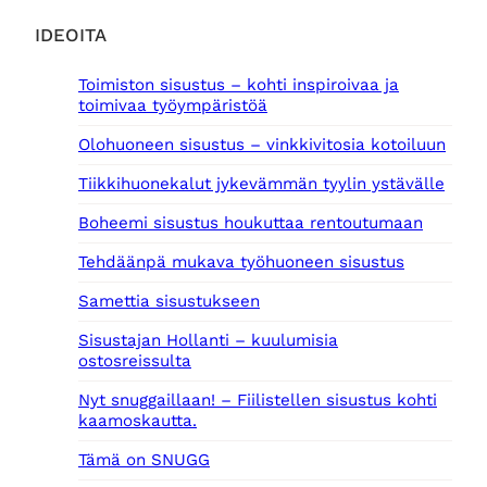
IDEOITA
Toimiston sisustus – kohti inspiroivaa ja
toimivaa työympäristöä
Olohuoneen sisustus – vinkkivitosia kotoiluun
Tiikkihuonekalut jykevämmän tyylin ystävälle
Boheemi sisustus houkuttaa rentoutumaan
Tehdäänpä mukava työhuoneen sisustus
Samettia sisustukseen
Sisustajan Hollanti – kuulumisia
ostosreissulta
Nyt snuggaillaan! – Fiilistellen sisustus kohti
kaamoskautta.
Tämä on SNUGG