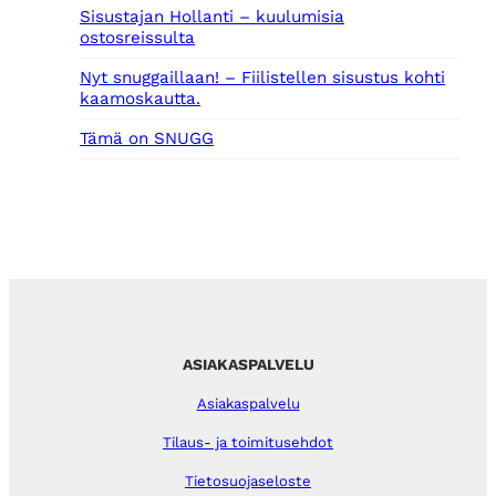
Sisustajan Hollanti – kuulumisia
ostosreissulta
Nyt snuggaillaan! – Fiilistellen sisustus kohti
kaamoskautta.
Tämä on SNUGG
ASIAKASPALVELU
Asiakaspalvelu
Tilaus- ja toimitusehdot
Tietosuojaseloste