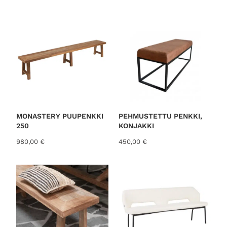
o
r
t
e
d
b
y
l
a
t
MONASTERY PUUPENKKI
PEHMUSTETTU PENKKI,
250
KONJAKKI
e
s
980,00
€
450,00
€
t