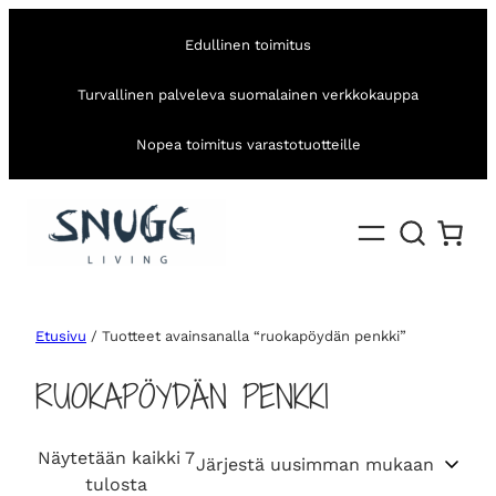
Edullinen toimitus
Turvallinen palveleva suomalainen verkkokauppa
Nopea toimitus varastotuotteille
Etusivu
/ Tuotteet avainsanalla “ruokapöydän penkki”
RUOKAPÖYDÄN PENKKI
Näytetään kaikki 7
S
tulosta