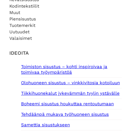
Kodintekstiilit
Muut
Piensisustus
Tuotemerkit
Uutuudet
Valaisimet
IDEOITA
Toimiston sisustus – kohti inspiroivaa ja
toimivaa työympäristöä
Olohuoneen sisustus – vinkkivitosia kotoiluun
Tiikkihuonekalut jykevämmän tyylin ystävälle
Boheemi sisustus houkuttaa rentoutumaan
Tehdäänpä mukava työhuoneen sisustus
Samettia sisustukseen