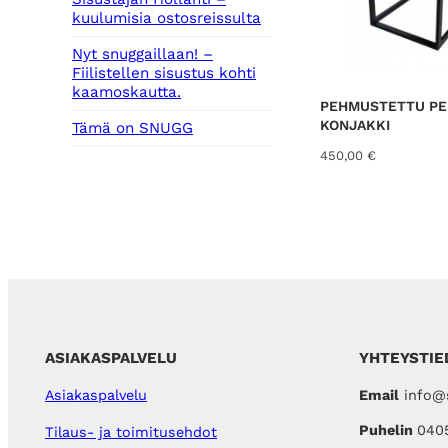
kuulumisia ostosreissulta
Nyt snuggaillaan! –
Fiilistellen sisustus kohti
kaamoskautta.
PEHMUSTETTU PE
KONJAKKI
Tämä on SNUGG
450,00
€
ASIAKASPALVELU
YHTEYSTIE
Email
info@s
Asiakaspalvelu
Puhelin
040
Tilaus- ja toimitusehdot