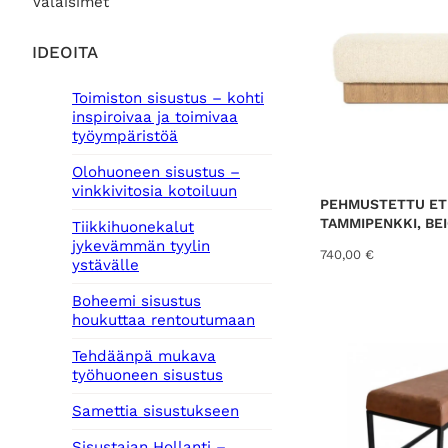
Valaisimet
IDEOITA
Toimiston sisustus – kohti
inspiroivaa ja toimivaa
työympäristöä
Olohuoneen sisustus –
vinkkivitosia kotoiluun
PEHMUSTETTU ET
TAMMIPENKKI, BE
Tiikkihuonekalut
jykevämmän tyylin
740,00
€
ystävälle
Boheemi sisustus
houkuttaa rentoutumaan
Tehdäänpä mukava
työhuoneen sisustus
Samettia sisustukseen
Sisustajan Hollanti –