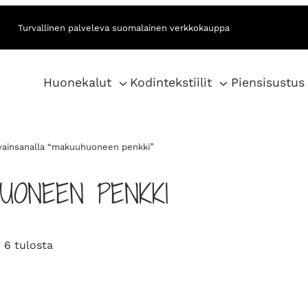
Turvallinen palveleva suomalainen verkkokauppa
Huonekalut
Kodintekstiilit
Piensisustus
vainsanalla “makuuhuoneen penkki”
UONEEN PENKKI
S
 6 tulosta
o
r
t