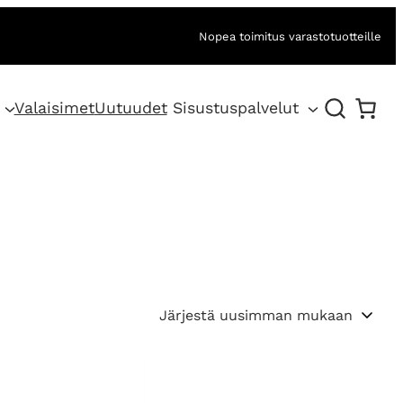
Nopea toimitus varastotuotteille
Valaisimet
Uutuudet
Sisustuspalvelut