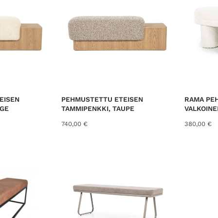
e
d
b
y
l
a
t
e
s
EISEN
PEHMUSTETTU ETEISEN
RAMA PE
t
IGE
TAMMIPENKKI, TAUPE
VALKOINE
740,00
€
380,00
€