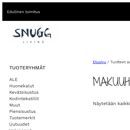
Edullinen toimitus
Etusivu
/ Tuotteet a
TUOTERYHMÄT
MAKUUH
ALE
Huonekalut
Kevätsisustus
Kodintekstiilit
Näytetään kaikki
Muut
Piensisustus
Tuotemerkit
Uutuudet