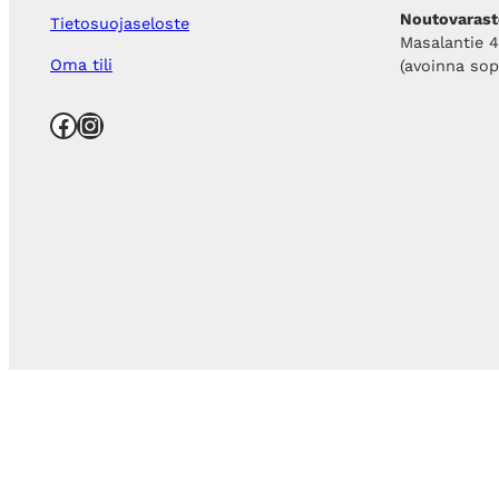
Noutovarast
Tietosuojaseloste
Masalantie 
Oma tili
(avoinna so
Facebook
Instagram