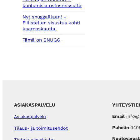
kuulumisia ostosreissulta
Nyt snuggaillaan! –
Fiilistellen sisustus kohti
kaamoskautta.
Tämä on SNUGG
ASIAKASPALVELU
YHTEYSTIE
Email
info@s
Asiakaspalvelu
Puhelin
040
Tilaus- ja toimitusehdot
Noutovarast
Tietosuojaseloste