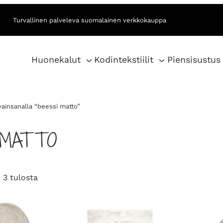
Turvallinen palveleva suomalainen verkkokauppa
Huonekalut
Kodintekstiilit
Piensisustus
vainsanalla “beessi matto”
 MATTO
S
 3 tulosta
o
r
t