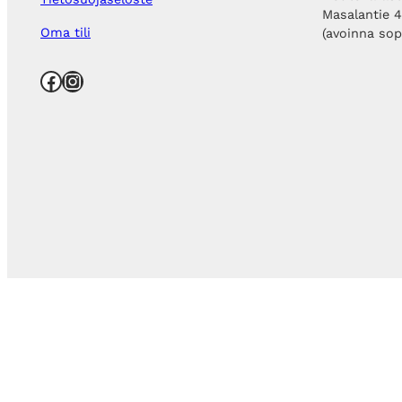
Masalantie 
Oma tili
(avoinna so
Facebook
Instagram