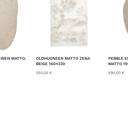
e
d
b
y
l
a
t
e
s
INEN MATTO,
OLOHUONEEN MATTO ZENA
PEBBLE 
t
BEIGE 160×230
MATTO 19
350,00
€
590,00
€