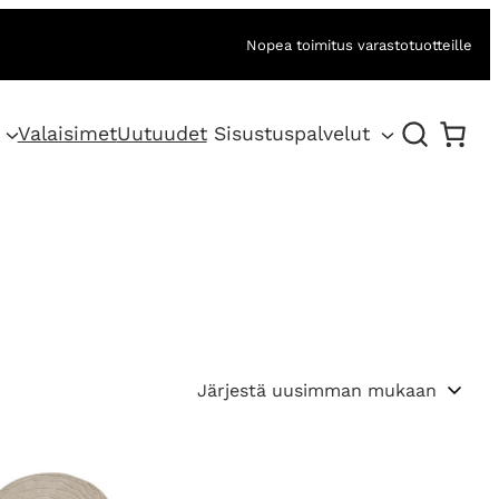
Nopea toimitus varastotuotteille
Valaisimet
Uutuudet
Sisustuspalvelut