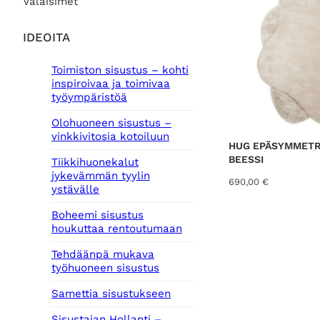
Valaisimet
IDEOITA
Toimiston sisustus – kohti
inspiroivaa ja toimivaa
työympäristöä
Olohuoneen sisustus –
vinkkivitosia kotoiluun
HUG EPÄSYMMETR
BEESSI
Tiikkihuonekalut
jykevämmän tyylin
690,00
€
ystävälle
Boheemi sisustus
houkuttaa rentoutumaan
Tehdäänpä mukava
työhuoneen sisustus
Samettia sisustukseen
Sisustajan Hollanti –