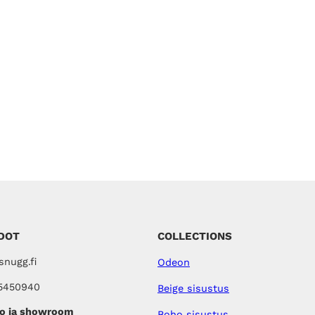
DOT
COLLECTIONS
nugg.fi
Odeon
5450940
Beige sisustus
o ja showroom
Boho sisustus