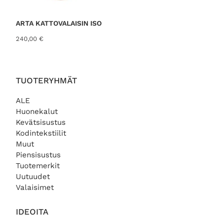
n
t
€
h
a
.
i
o
ARTA KATTOVALAISIN ISO
n
n
240,00
€
t
:
a
2
o
9
l
,
i
0
TUOTERYHMÄT
:
0
3
ALE
7
€
Huonekalut
,
.
Kevätsisustus
0
Kodintekstiilit
0
Muut
€
Piensisustus
.
Tuotemerkit
Uutuudet
Valaisimet
IDEOITA