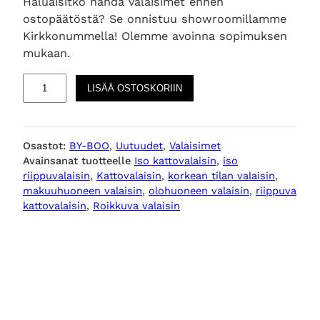
Haluaisitko nähdä valaisimet ennen
ostopäätöstä? Se onnistuu showroomillamme
Kirkkonummella! Olemme avoinna sopimuksen
mukaan.
N
LISÄÄ OSTOSKORIIN
u
v
i
Osastot:
BY-BOO
, 
Uutuudet
, 
Valaisimet
a
Avainsanat tuotteelle
Iso kattovalaisin
, 
iso
1
riippuvalaisin
, 
Kattovalaisin
, 
korkean tilan valaisin
, 
k
makuuhuoneen valaisin
, 
olohuoneen valaisin
, 
riippuva
a
kattovalaisin
, 
Roikkuva valaisin
t
t
o
v
a
l