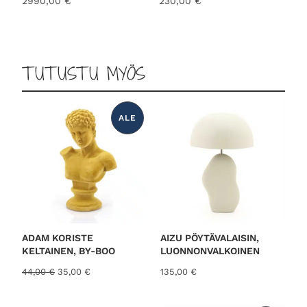
2990,00
€
230,00
€
TUTUSTU MYÖS
ALE
T
U
O
T
E
A
L
E
N
N
U
K
S
E
S
ADAM KORISTE
AIZU PÖYTÄVALAISIN,
S
KELTAINEN, BY-BOO
LUONNONVALKOINEN
A
A
N
44,00
€
35,00
€
135,00
€
l
y
k
k