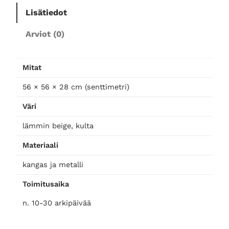
a
Lisätiedot
i
s
Arviot (0)
i
n
,
Mitat
I
s
56 × 56 × 28 cm (senttimetri)
o
Väri
m
ä
lämmin beige, kulta
ä
Materiaali
r
ä
kangas ja metalli
Toimitusaika
n. 10-30 arkipäivää