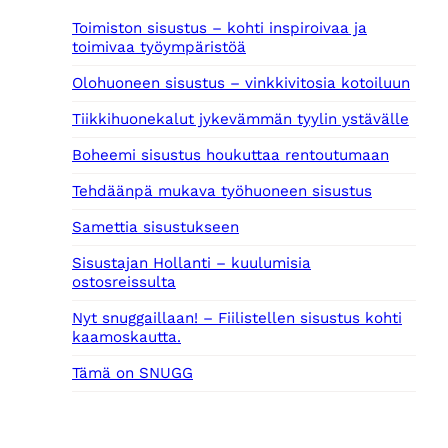
Toimiston sisustus – kohti inspiroivaa ja
toimivaa työympäristöä
Olohuoneen sisustus – vinkkivitosia kotoiluun
Tiikkihuonekalut jykevämmän tyylin ystävälle
Boheemi sisustus houkuttaa rentoutumaan
Tehdäänpä mukava työhuoneen sisustus
Samettia sisustukseen
Sisustajan Hollanti – kuulumisia
ostosreissulta
Nyt snuggaillaan! – Fiilistellen sisustus kohti
kaamoskautta.
Tämä on SNUGG