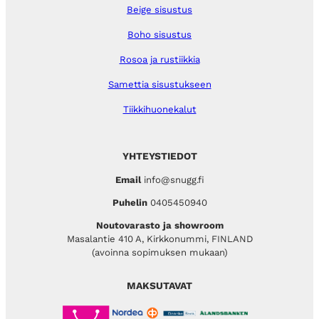
Beige sisustus
Boho sisustus
Rosoa ja rustiikkia
Samettia sisustukseen
Tiikkihuonekalut
YHTEYSTIEDOT
Email
info@snugg.fi
Puhelin
0405450940
Noutovarasto ja showroom
Masalantie 410 A, Kirkkonummi, FINLAND
(avoinna sopimuksen mukaan)
MAKSUTAVAT