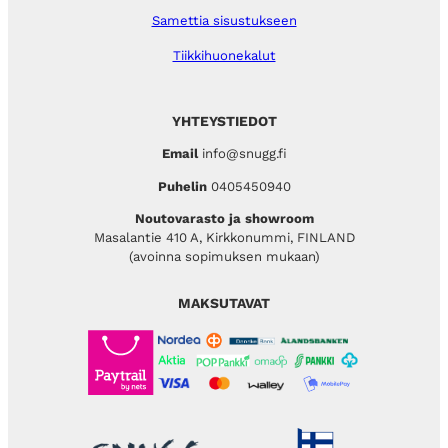
Samettia sisustukseen
Tiikkihuonekalut
YHTEYSTIEDOT
Email
info@snugg.fi
Puhelin
0405450940
Noutovarasto ja showroom
Masalantie 410 A, Kirkkonummi, FINLAND
(avoinna sopimuksen mukaan)
MAKSUTAVAT