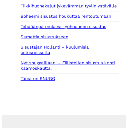
Tiikkihuonekalut jykevämmän tyylin ystävälle
Boheemi sisustus houkuttaa rentoutumaan
Tehdäänpä mukava työhuoneen sisustus
Samettia sisustukseen
Sisustajan Hollanti – kuulumisia
ostosreissulta
Nyt snuggaillaan! – Fiilistellen sisustus kohti
kaamoskautta.
Tämä on SNUGG