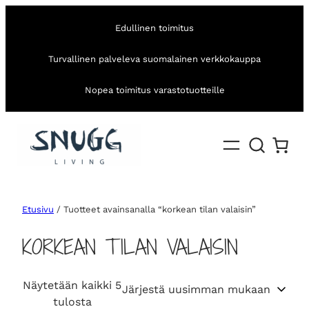
Edullinen toimitus
Turvallinen palveleva suomalainen verkkokauppa
Nopea toimitus varastotuotteille
Etusivu
/ Tuotteet avainsanalla “korkean tilan valaisin”
KORKEAN TILAN VALAISIN
Näytetään kaikki 5
S
tulosta