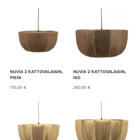
o
r
t
e
d
b
y
l
a
t
NUVIA 2 KATTOVALAISIN,
NUVIA 2 KATTOVALAISIN,
PIENI
ISO
e
s
175,00
€
260,00
€
t