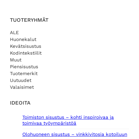
TUOTERYHMÄT
ALE
Huonekalut
Kevätsisustus
Kodintekstiilit
Muut
Piensisustus
Tuotemerkit
Uutuudet
Valaisimet
IDEOITA
Toimiston sisustus – kohti inspiroivaa ja
toimivaa työympäristöä
Olohuoneen sisustus – vinkkivitosia kotoiluun