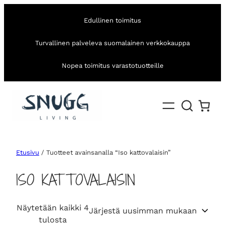
Edullinen toimitus
Turvallinen palveleva suomalainen verkkokauppa
Nopea toimitus varastotuotteille
Etusivu
/ Tuotteet avainsanalla “Iso kattovalaisin”
ISO KATTOVALAISIN
Näytetään kaikki 4
S
tulosta