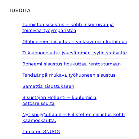
IDEOITA
Toimiston sisustus – kohti inspiroivaa ja
toimivaa työympäristöä
Olohuoneen sisustus – vinkkivitosia kotoiluun
Tiikkihuonekalut jykevämmän tyylin ystävälle
Boheemi sisustus houkuttaa rentoutumaan
Tehdäänpä mukava työhuoneen sisustus
Samettia sisustukseen
Sisustajan Hollanti – kuulumisia
ostosreissulta
Nyt snuggaillaan! – Fiilistellen sisustus kohti
kaamoskautta.
Tämä on SNUGG