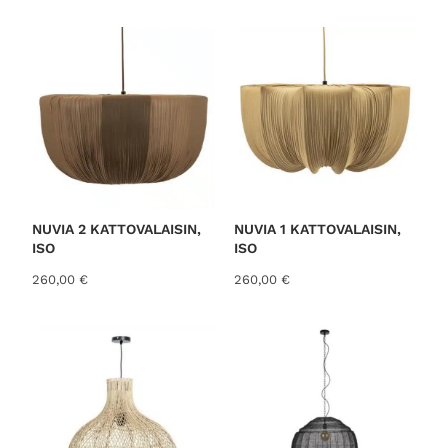
o
r
t
e
d
b
y
l
a
t
NUVIA 2 KATTOVALAISIN,
NUVIA 1 KATTOVALAISIN,
ISO
ISO
e
s
260,00
€
260,00
€
t