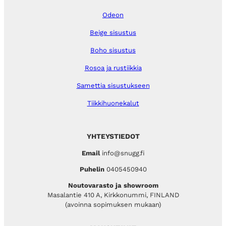
Odeon
Beige sisustus
Boho sisustus
Rosoa ja rustiikkia
Samettia sisustukseen
Tiikkihuonekalut
YHTEYSTIEDOT
Email
info@snugg.fi
Puhelin
0405450940
Noutovarasto ja showroom
Masalantie 410 A, Kirkkonummi, FINLAND
(avoinna sopimuksen mukaan)