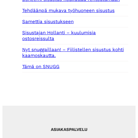
Tehdäänpä mukava työhuoneen sisustus
Samettia sisustukseen
Sisustajan Hollanti – kuulumisia
ostosreissulta
Nyt snuggaillaan! – Fiilistellen sisustus kohti
kaamoskautta.
Tämä on SNUGG
ASIAKASPALVELU