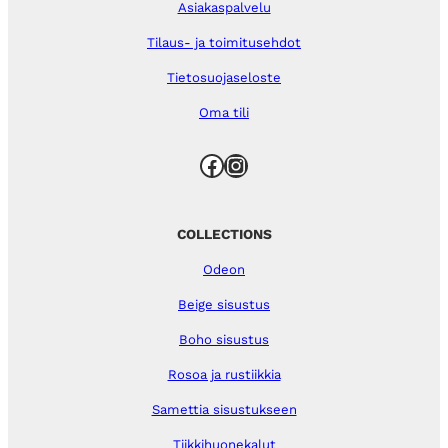
Asiakaspalvelu
Tilaus- ja toimitusehdot
Tietosuojaseloste
Oma tili
Facebook
Instagram
COLLECTIONS
Odeon
Beige sisustus
Boho sisustus
Rosoa ja rustiikkia
Samettia sisustukseen
Tiikkihuonekalut