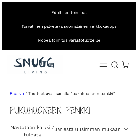
Edullinen toimitus
Turvallinen palveleva suomalainen verkkokauppa
Nopea toimitus varastotuotteille
Etusivu
/ Tuotteet avainsanalla “pukuhuoneen penkki”
PUKUHUONEEN PENKKI
Näytetään kaikki 7
S
tulosta