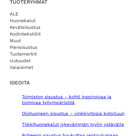
TUOTERYHMÄT
ALE
Huonekalut
Kevätsisustus
Kodintekstiilit
Muut
Piensisustus
Tuotemerkit
Uutuudet
Valaisimet
IDEOITA
Toimiston sisustus – kohti inspiroivaa ja
toimivaa työympäristöä
Olohuoneen sisustus – vinkkivitosia kotoiluun
Tiikkihuonekalut jykevämmän tyylin ystävälle
Boheemi sisustus houkuttaa rentoutumaan