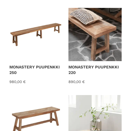
o
r
t
e
d
b
y
l
a
t
MONASTERY PUUPENKKI
MONASTERY PUUPENKKI
250
220
e
s
980,00
€
890,00
€
t