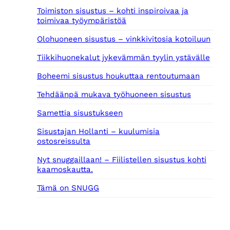
Toimiston sisustus – kohti inspiroivaa ja
toimivaa työympäristöä
Olohuoneen sisustus – vinkkivitosia kotoiluun
Tiikkihuonekalut jykevämmän tyylin ystävälle
Boheemi sisustus houkuttaa rentoutumaan
Tehdäänpä mukava työhuoneen sisustus
Samettia sisustukseen
Sisustajan Hollanti – kuulumisia
ostosreissulta
Nyt snuggaillaan! – Fiilistellen sisustus kohti
kaamoskautta.
Tämä on SNUGG