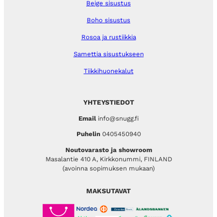
Beige sisustus
Boho sisustus
Rosoa ja rustiikkia
Samettia sisustukseen
Tiikkihuonekalut
YHTEYSTIEDOT
Email
info@snugg.fi
Puhelin
0405450940
Noutovarasto ja showroom
Masalantie 410 A, Kirkkonummi, FINLAND
(avoinna sopimuksen mukaan)
MAKSUTAVAT