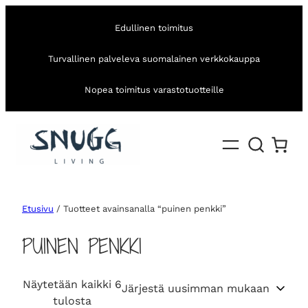
Edullinen toimitus
Turvallinen palveleva suomalainen verkkokauppa
Nopea toimitus varastotuotteille
Etusivu
/ Tuotteet avainsanalla “puinen penkki”
PUINEN PENKKI
Näytetään kaikki 6
S
tulosta