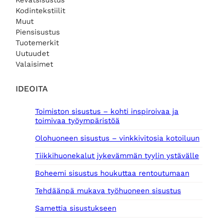
Kevätsisustus
Kodintekstiilit
Muut
Piensisustus
Tuotemerkit
Uutuudet
Valaisimet
IDEOITA
Toimiston sisustus – kohti inspiroivaa ja
toimivaa työympäristöä
Olohuoneen sisustus – vinkkivitosia kotoiluun
Tiikkihuonekalut jykevämmän tyylin ystävälle
Boheemi sisustus houkuttaa rentoutumaan
Tehdäänpä mukava työhuoneen sisustus
Samettia sisustukseen