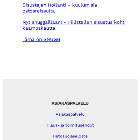
Sisustajan Hollanti – kuulumisia
ostosreissulta
Nyt snuggaillaan! – Fiilistellen sisustus kohti
kaamoskautta.
Tämä on SNUGG
ASIAKASPALVELU
Asiakaspalvelu
Tilaus- ja toimitusehdot
Tietosuojaseloste