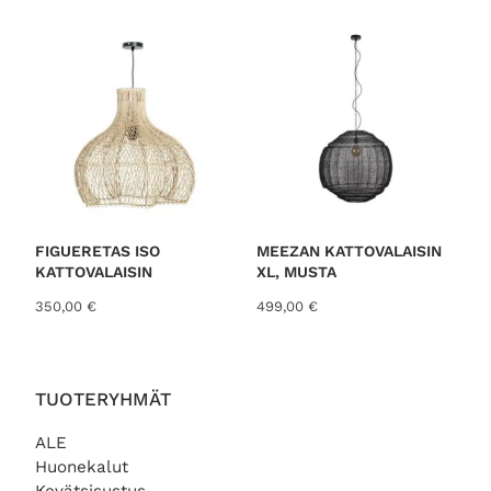
o
r
t
e
d
b
y
l
a
t
FIGUERETAS ISO
MEEZAN KATTOVALAISIN
KATTOVALAISIN
XL, MUSTA
e
s
350,00
€
499,00
€
t
TUOTERYHMÄT
ALE
Huonekalut