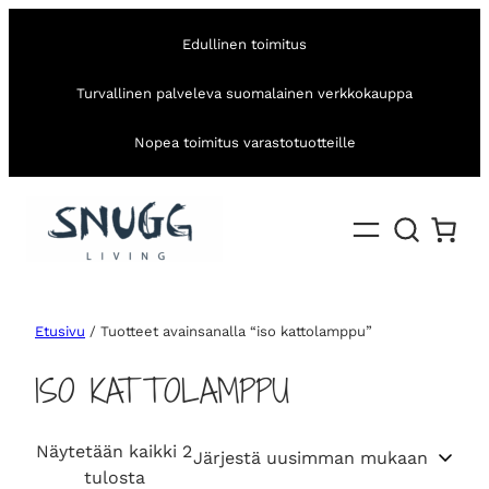
Edullinen toimitus
Turvallinen palveleva suomalainen verkkokauppa
Nopea toimitus varastotuotteille
Etusivu
/ Tuotteet avainsanalla “iso kattolamppu”
ISO KATTOLAMPPU
Näytetään kaikki 2
S
tulosta