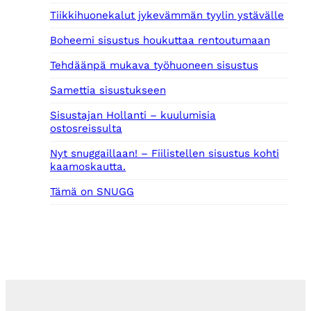
0
Tiikkihuonekalut jykevämmän tyylin ystävälle
0
Boheemi sisustus houkuttaa rentoutumaan
€
.
Tehdäänpä mukava työhuoneen sisustus
Samettia sisustukseen
Sisustajan Hollanti – kuulumisia
ostosreissulta
Nyt snuggaillaan! – Fiilistellen sisustus kohti
kaamoskautta.
Tämä on SNUGG