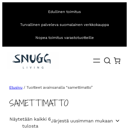
Edullinen toimitus
Turvallinen palveleva suomalainen verkkokauppa
Nopea toimitus varastotuotteille
Etusivu
/ Tuotteet avainsanalla “samettimatto”
SAMETTIMATTO
Näytetään kaikki 6
S
tulosta