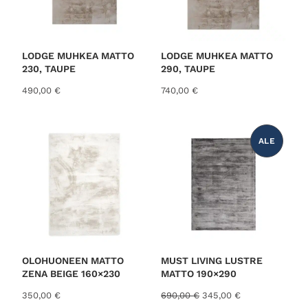
LODGE MUHKEA MATTO
LODGE MUHKEA MATTO
230, TAUPE
290, TAUPE
490,00
€
740,00
€
ALE
T
U
O
T
E
A
L
E
N
N
U
K
S
E
S
OLOHUONEEN MATTO
MUST LIVING LUSTRE
S
ZENA BEIGE 160×230
MATTO 190×290
A
A
N
350,00
€
690,00
€
345,00
€
l
y