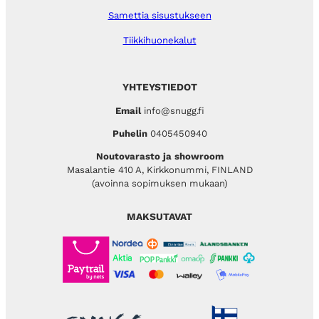
Samettia sisustukseen
Tiikkihuonekalut
YHTEYSTIEDOT
Email
info@snugg.fi
Puhelin
0405450940
Noutovarasto ja showroom
Masalantie 410 A, Kirkkonummi, FINLAND
(avoinna sopimuksen mukaan)
MAKSUTAVAT