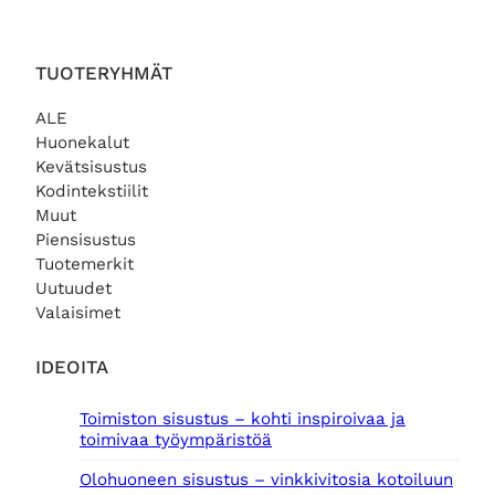
k
k
u
y
p
i
TUOTERYHMÄT
e
n
r
e
ALE
ä
n
Huonekalut
i
h
Kevätsisustus
n
i
e
n
Kodintekstiilit
n
t
Muut
h
a
Piensisustus
i
o
Tuotemerkit
n
n
Uutuudet
t
:
Valaisimet
a
3
o
4
l
5
IDEOITA
i
,
:
0
Toimiston sisustus – kohti inspiroivaa ja
6
0
toimivaa työympäristöä
9
0
€
Olohuoneen sisustus – vinkkivitosia kotoiluun
,
.