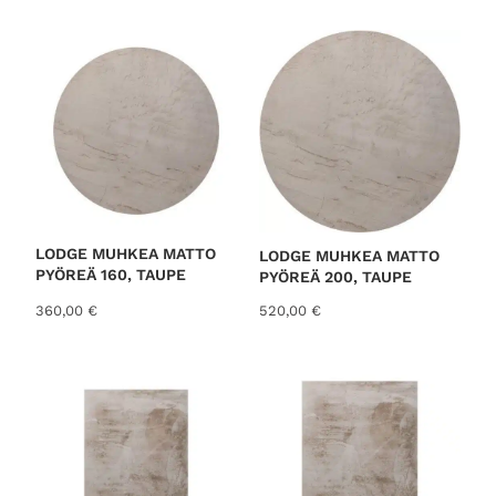
o
r
t
e
d
b
y
l
a
t
LODGE MUHKEA MATTO
LODGE MUHKEA MATTO
PYÖREÄ 160, TAUPE
PYÖREÄ 200, TAUPE
e
s
360,00
€
520,00
€
t