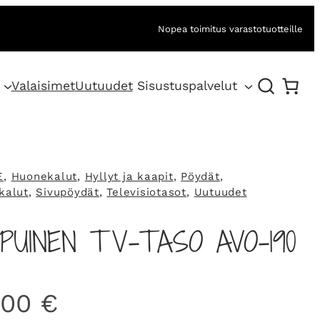
Nopea toimitus varastotuotteille
Valaisimet
Uutuudet
Sisustuspalvelut
E
, 
Huonekalut
, 
Hyllyt ja kaapit
, 
Pöydät
, 
kalut
, 
Sivupöydät
, 
Televisiotasot
, 
Uutuudet
PUINEN TV-TASO AVO-190
,00
€