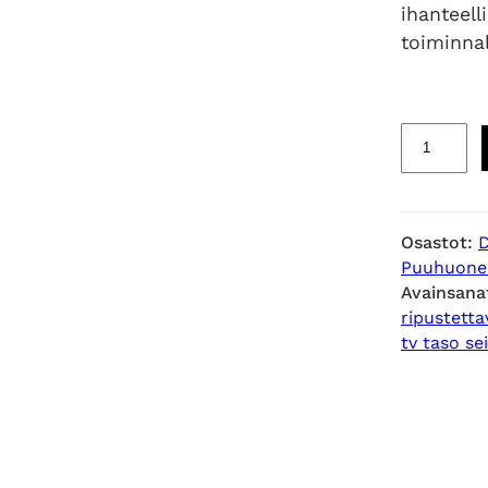
ihanteell
toiminna
E
v
o
p
Osastot:
u
Puuhuone
i
Avainsana
n
ripustetta
e
tv taso se
n
t
v
-
t