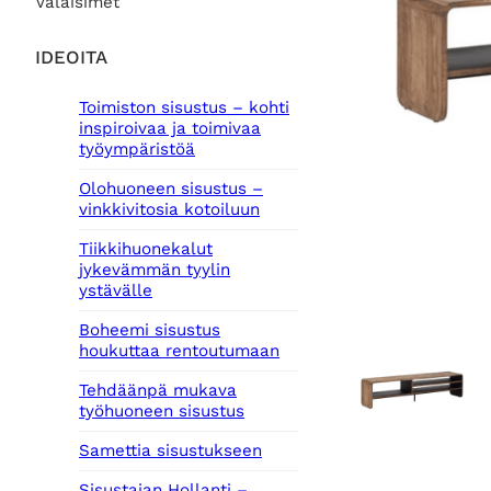
Valaisimet
IDEOITA
Toimiston sisustus – kohti
inspiroivaa ja toimivaa
työympäristöä
Olohuoneen sisustus –
vinkkivitosia kotoiluun
Tiikkihuonekalut
jykevämmän tyylin
ystävälle
Boheemi sisustus
houkuttaa rentoutumaan
Tehdäänpä mukava
työhuoneen sisustus
Samettia sisustukseen
Sisustajan Hollanti –