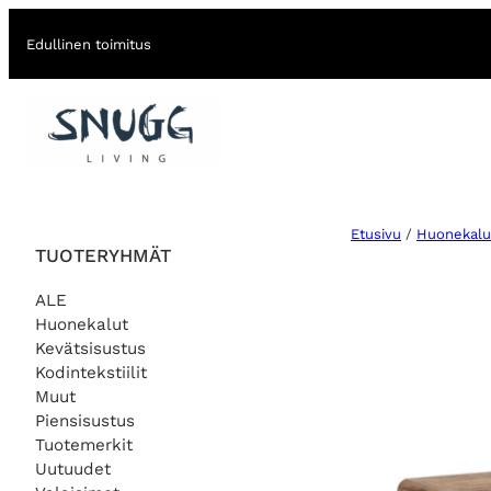
Edullinen toimitus
Etusivu
/
Huonekalu
TUOTERYHMÄT
ALE
Huonekalut
Kevätsisustus
Kodintekstiilit
Muut
Piensisustus
Tuotemerkit
Uutuudet