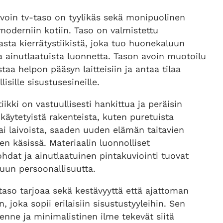
avoin tv-taso on tyylikäs sekä monipuolinen
moderniin kotiin. Taso on valmistettu
sta kierrätystiikistä, joka tuo huonekaluun
 ainutlaatuista luonnetta. Tason avoin muotoilu
taa helpon pääsyn laitteisiin ja antaa tilaa
isille sisustusesineille.
tiikki on vastuullisesti hankittua ja peräisin
äytetyistä rakenteista, kuten puretuista
tai laivoista, saaden uuden elämän taitavien
n käsissä. Materiaalin luonnolliset
ohdat ja ainutlaatuinen pintakuviointi tuovat
uun persoonallisuutta.
aso tarjoaa sekä kestävyyttä että ajattoman
, joka sopii erilaisiin sisustustyyleihin. Sen
enne ja minimalistinen ilme tekevät siitä