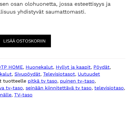
isen osan olohuonetta, jossa esteettisyys ja
llisuus yhdistyvät saumattomasti.
LISÄÄ OSTOSKORIIN
DTP HOME
, 
Huonekalut
, 
Hyllyt ja kaapit
, 
Pöydät
, 
kalut
, 
Sivupöydät
, 
Televisiotasot
, 
Uutuudet
t tuotteelle
pitkä tv taso
, 
puinen tv-taso
, 
va tv-taso
, 
seinään kiinnitettävä tv taso
, 
televisiotaso
, 
inälle
, 
TV-taso