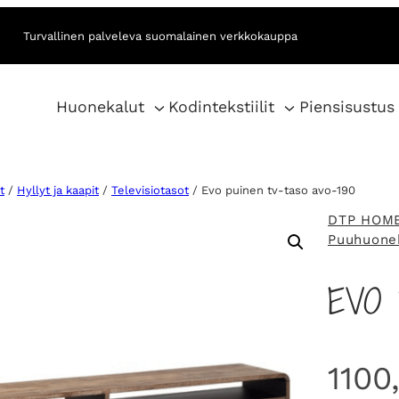
Turvallinen palveleva suomalainen verkkokauppa
Huonekalut
Kodintekstiilit
Piensisustus
t
/
Hyllyt ja kaapit
/
Televisiotasot
/ Evo puinen tv-taso avo-190
DTP HOM
Puuhuone
EVO 
1100