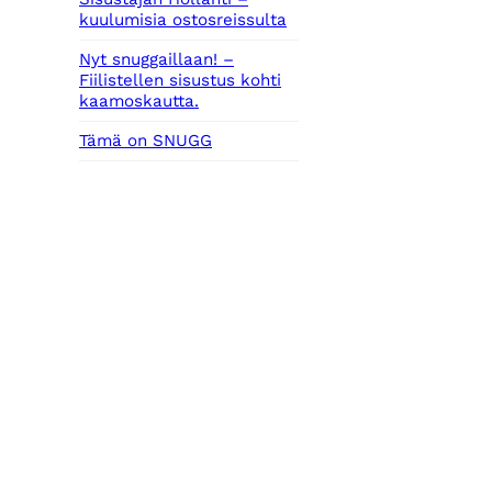
kuulumisia ostosreissulta
Nyt snuggaillaan! –
Fiilistellen sisustus kohti
kaamoskautta.
Tämä on SNUGG