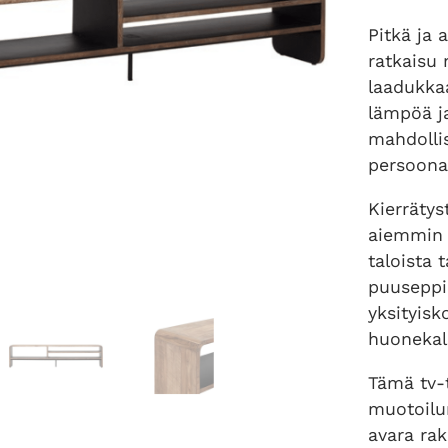
Pitkä ja 
ratkaisu 
laadukkaa
lämpöä ja
mahdollis
persoonall
Kierrätys
aiemmin k
taloista 
puuseppie
yksityisk
huonekal
Tämä tv-t
muotoilun
avara rak