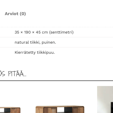
a
s
Arviot (0)
o
a
v
35 × 190 × 45 cm (senttimetri)
o
natural tiikki, puinen.
-
1
Kierrätetty tiikkipuu.
9
0
m
ÖS PITÄÄ…
ä
ä
r
ä