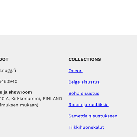
i
0
:
0
1
3
€
9
.
,
0
0
€
.
DOT
COLLECTIONS
nugg.fi
Odeon
5450940
Beige sisustus
o ja showroom
Boho sisustus
410 A, Kirkkonummi, FINLAND
Rosoa ja rustiikkia
pimuksen mukaan)
Samettia sisustukseen
Tiikkihuonekalut