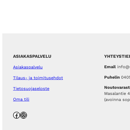
ASIAKASPALVELU
YHTEYSTIE
Email
info@s
Asiakaspalvelu
Puhelin
040
Tilaus- ja toimitusehdot
Noutovarast
Tietosuojaseloste
Masalantie 
Oma tili
(avoinna so
Facebook
Instagram