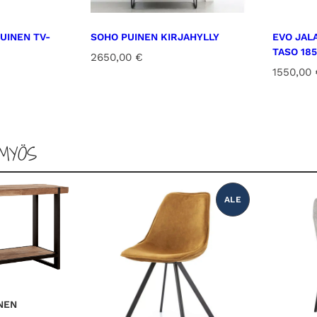
UINEN TV-
SOHO PUINEN KIRJAHYLLY
EVO JAL
TASO 185
2650,00
€
1550,00
MYÖS
ALE
T
U
O
T
E
A
L
E
N
N
U
K
NEN
S
E