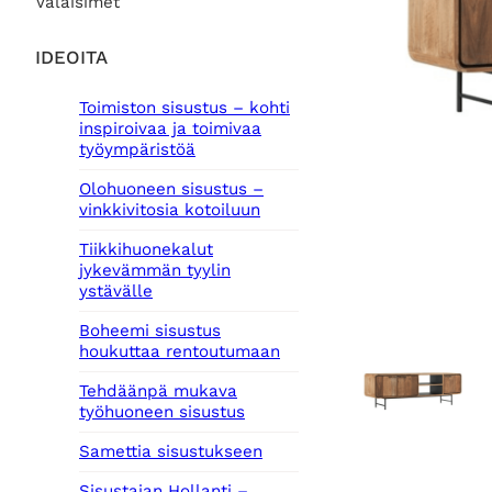
Valaisimet
IDEOITA
Toimiston sisustus – kohti
inspiroivaa ja toimivaa
työympäristöä
Olohuoneen sisustus –
vinkkivitosia kotoiluun
Tiikkihuonekalut
jykevämmän tyylin
ystävälle
Boheemi sisustus
houkuttaa rentoutumaan
Tehdäänpä mukava
työhuoneen sisustus
Samettia sisustukseen
Sisustajan Hollanti –