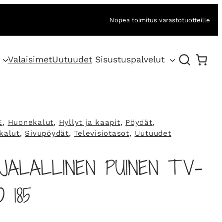
Nopea toimitus varastotuotteille
Valaisimet
Uutuudet
Sisustuspalvelut
E
, 
Huonekalut
, 
Hyllyt ja kaapit
, 
Pöydät
, 
kalut
, 
Sivupöydät
, 
Televisiotasot
, 
Uutuudet
JALALLINEN PUINEN TV-
 185