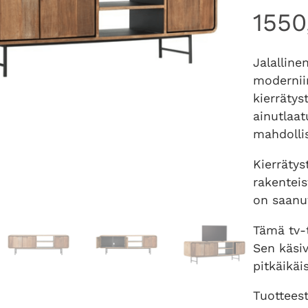
155
Jalalline
moderniin
kierrätys
ainutlaat
mahdollis
Kierrätys
rakenteis
on saanu
Tämä tv-t
Sen käsiv
pitkäikäi
Tuotteest