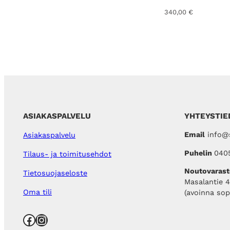
l
,
340,00
€
i
0
:
0
1
3
€
9
.
,
0
0
€
.
ASIAKASPALVELU
YHTEYSTIE
Email
info@s
Asiakaspalvelu
Puhelin
040
Tilaus- ja toimitusehdot
Noutovarast
Tietosuojaseloste
Masalantie 
Oma tili
(avoinna so
Facebook
Instagram