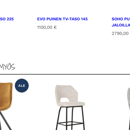
SO 225
EVO PUINEN TV-TASO 145
SOHO PU
JALOILL
1100,00
€
2790,00
MYÖS
ALE
T
U
O
T
E
A
L
E
N
N
U
K
S