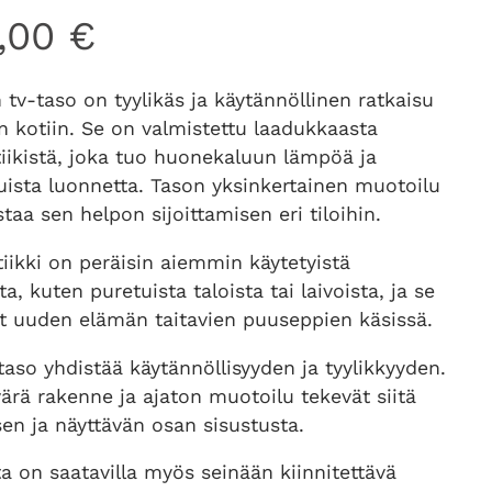
0,00
€
n tv-taso on tyylikäs ja käytännöllinen ratkaisu
 kotiin. Se on valmistettu laadukkaasta
tiikistä, joka tuo huonekaluun lämpöä ja
uista luonnetta. Tason yksinkertainen muotoilu
taa sen helpon sijoittamisen eri tiloihin.
tiikki on peräisin aiemmin käytetyistä
ta, kuten puretuista taloista tai laivoista, ja se
t uuden elämän taitavien puuseppien käsissä.
aso yhdistää käytännöllisyyden ja tyylikkyyden.
ärä rakenne ja ajaton muotoilu tekevät siitä
sen ja näyttävän osan sisustusta.
a on saatavilla myös seinään kiinnitettävä