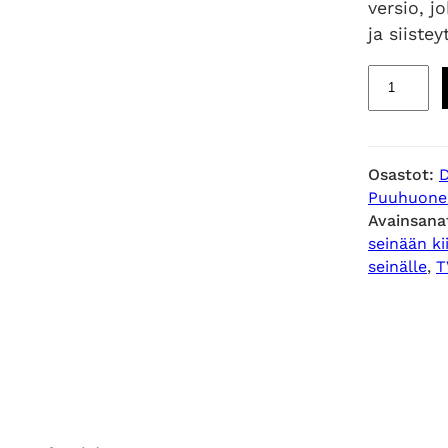
versio, j
ja siistey
E
v
o
j
Osastot:
a
Puuhuone
l
Avainsana
a
seinään ki
l
seinälle
, 
T
l
i
n
e
n
p
u