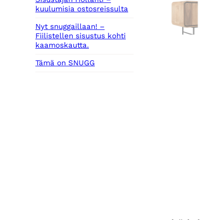
kuulumisia ostosreissulta
Nyt snuggaillaan! –
Fiilistellen sisustus kohti
kaamoskautta.
Tämä on SNUGG