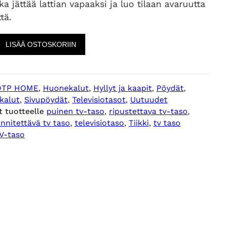
oka jättää lattian vapaaksi ja luo tilaan avaruutta
ttä.
LISÄÄ OSTOSKORIIN
DTP HOME
, 
Huonekalut
, 
Hyllyt ja kaapit
, 
Pöydät
, 
kalut
, 
Sivupöydät
, 
Televisiotasot
, 
Uutuudet
t tuotteelle
puinen tv-taso
, 
ripustettava tv-taso
, 
innitettävä tv taso
, 
televisiotaso
, 
Tiikki
, 
tv taso
V-taso