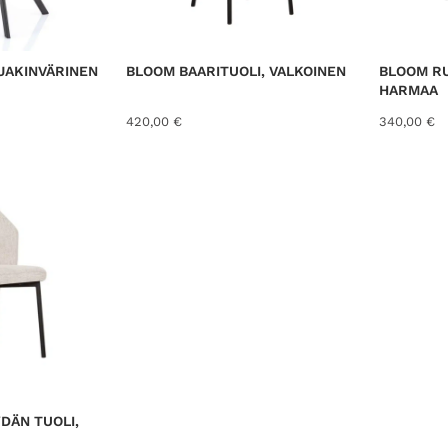
E
S
S
A
NJAKINVÄRINEN
BLOOM BAARITUOLI, VALKOINEN
BLOOM R
HARMAA
420,00
€
340,00
€
DÄN TUOLI,