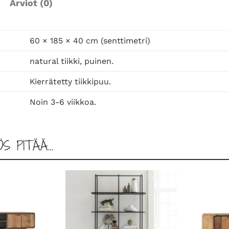
Arviot (0)
i
n
e
60 × 185 × 40 cm (senttimetri)
n
natural tiikki, puinen.
t
v
Kierrätetty tiikkipuu.
-
Noin 3-6 viikkoa.
t
a
s
ÖS PITÄÄ…
o
1
8
5
m
ä
ä