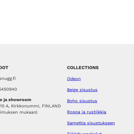
DOT
COLLECTIONS
nugg.fi
Odeon
5450940
Beige sisustus
o ja showroom
Boho sisustus
410 A, Kirkkonummi, FINLAND
Rosoa ja rustiikkia
pimuksen mukaan)
Samettia sisustukseen