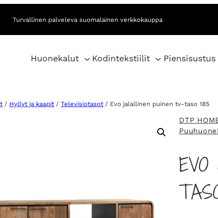
Turvallinen palveleva suomalainen verkkokauppa
Huonekalut
Kodintekstiilit
Piensisustus
t
/
Hyllyt ja kaapit
/
Televisiotasot
/ Evo jalallinen puinen tv-taso 185
DTP HOM
Puuhuone
EVO 
TASO