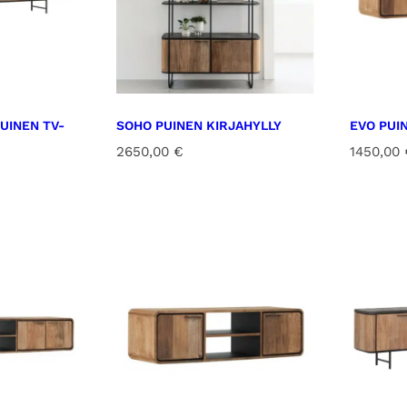
r
ä
UINEN TV-
SOHO PUINEN KIRJAHYLLY
EVO PUI
2650,00
€
1450,00