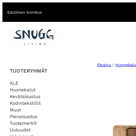
Edullinen toimitus
Etusivu
/
Huonekalu
TUOTERYHMÄT
ALE
Huonekalut
Kevätsisustus
Kodintekstiilit
Muut
Piensisustus
Tuotemerkit
Uutuudet