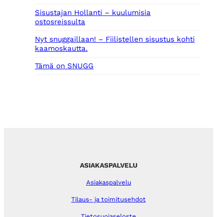
Sisustajan Hollanti – kuulumisia
ostosreissulta
Nyt snuggaillaan! – Fiilistellen sisustus kohti
kaamoskautta.
Tämä on SNUGG
ASIAKASPALVELU
Asiakaspalvelu
Tilaus- ja toimitusehdot
Tietosuojaseloste