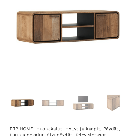
DTP HOME
, 
Huonekalut
, 
Hyllyt ja kaapit
, 
Pöydät
, 
Puuhuonekalut
, 
Sivupöydät
, 
Televisiotasot
, 