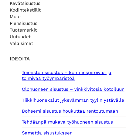
Kevätsisustus
Kodintekstiilit
Muut
Piensisustus
Tuotemerkit
Uutuudet
Valaisimet
IDEOITA
Toimiston sisustus – kohti inspiroivaa ja
toimivaa työympäristöä
Olohuoneen sisustus – vinkkivitosia kotoiluun
Tiikkihuonekalut jykevämmän tyylin ystävälle
Boheemi sisustus houkuttaa rentoutumaan
Tehdäänpä mukava työhuoneen sisustus
Samettia sisustukseen