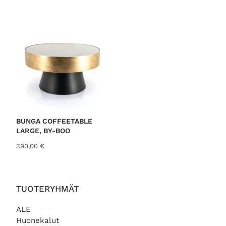
o
9
l
,
i
0
:
0
1
3
€
9
.
,
0
0
€
BUNGA COFFEETABLE
.
LARGE, BY-BOO
390,00
€
TUOTERYHMÄT
ALE
Huonekalut