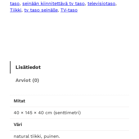
e
taso
, 
seinään kiinnitettävä tv taso
, 
televisiotaso
, 
n
Tiikki
, 
tv taso seinälle
, 
TV-taso
t
v
-
t
a
s
o
Lisätiedot
1
4
Arviot (0)
5
m
ä
Mitat
ä
40 × 145 × 40 cm (senttimetri)
r
ä
Väri
natural tiikki, puinen.