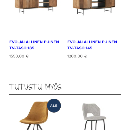
EVO JALALLINEN PUINEN
EVO JALALLINEN PUINEN
TV-TASO 185
TV-TASO 145
1550,00
€
1200,00
€
TUTUSTU MYÖS
ALE
T
U
O
T
E
A
L