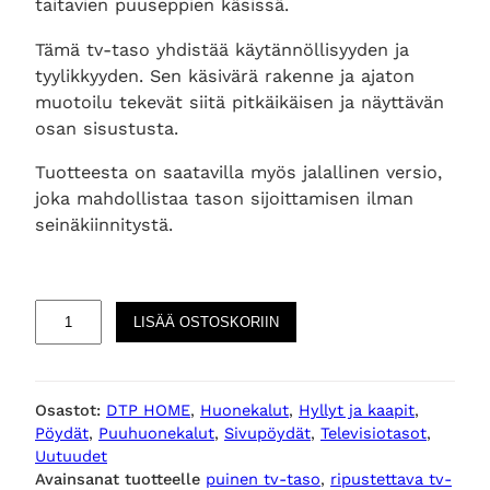
taitavien puuseppien käsissä.
Tämä tv-taso yhdistää käytännöllisyyden ja
tyylikkyyden. Sen käsivärä rakenne ja ajaton
muotoilu tekevät siitä pitkäikäisen ja näyttävän
osan sisustusta.
Tuotteesta on saatavilla myös jalallinen versio,
joka mahdollistaa tason sijoittamisen ilman
seinäkiinnitystä.
E
LISÄÄ OSTOSKORIIN
v
o
p
Osastot:
DTP HOME
, 
Huonekalut
, 
Hyllyt ja kaapit
, 
u
Pöydät
, 
Puuhuonekalut
, 
Sivupöydät
, 
Televisiotasot
, 
i
Uutuudet
n
Avainsanat tuotteelle
puinen tv-taso
, 
ripustettava tv-