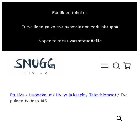
Edullinen toimitus
Turvallinen palveleva suomalainen verkkokauppa
Nopea toimitus varastotuotteille
Etusivu
/
Huonekalut
/
Hyllyt ja kaapit
/
Televisiotasot
/ Evo
puinen tv-taso 145