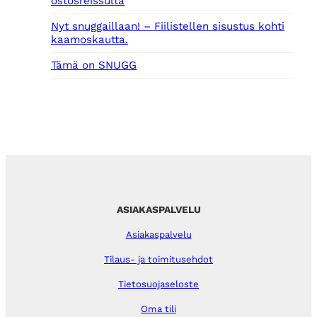
ostosreissulta
Nyt snuggaillaan! – Fiilistellen sisustus kohti
kaamoskautta.
Tämä on SNUGG
ASIAKASPALVELU
Asiakaspalvelu
Tilaus- ja toimitusehdot
Tietosuojaseloste
Oma tili