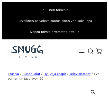
Edullinen toimitus
Turvallinen palveleva suomalainen verkkokauppa
Nopea toimitus varastotuotteille
Etusivu
/
Huonekalut
/
Hyllyt ja kaapit
/
Televisiotasot
/ Evo
puinen tv-taso avo-120