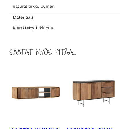
ä
natural tiikki, puinen.
r
Materiaali
ä
Kierrätetty tiikkipuu.
SAATAT MYÖS PITÄÄ…
EVO PUINEN TV-TASO 185
SOHO PUINEN LIPASTO,