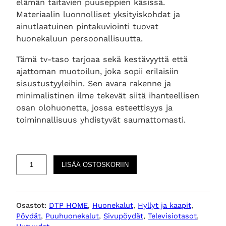
elämän taitavien puuseppien käsissä.
Materiaalin luonnolliset yksityiskohdat ja
ainutlaatuinen pintakuviointi tuovat
huonekaluun persoonallisuutta.
Tämä tv-taso tarjoaa sekä kestävyyttä että
ajattoman muotoilun, joka sopii erilaisiin
sisustustyyleihin. Sen avara rakenne ja
minimalistinen ilme tekevät siitä ihanteellisen
osan olohuonetta, jossa esteettisyys ja
toiminnallisuus yhdistyvät saumattomasti.
E
LISÄÄ OSTOSKORIIN
v
o
p
Osastot:
DTP HOME
, 
Huonekalut
, 
Hyllyt ja kaapit
, 
u
Pöydät
, 
Puuhuonekalut
, 
Sivupöydät
, 
Televisiotasot
, 
i