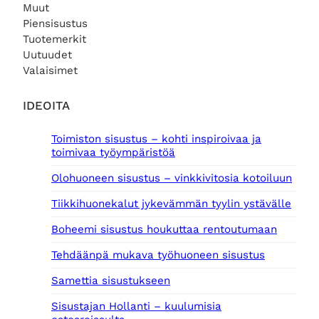
Muut
Piensisustus
Tuotemerkit
Uutuudet
Valaisimet
IDEOITA
Toimiston sisustus – kohti inspiroivaa ja
toimivaa työympäristöä
Olohuoneen sisustus – vinkkivitosia kotoiluun
Tiikkihuonekalut jykevämmän tyylin ystävälle
Boheemi sisustus houkuttaa rentoutumaan
Tehdäänpä mukava työhuoneen sisustus
Samettia sisustukseen
Sisustajan Hollanti – kuulumisia