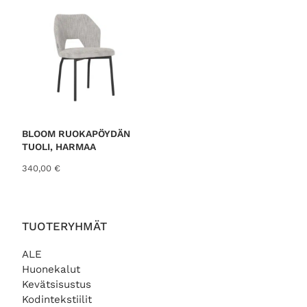
i
0
:
0
1
3
€
9
.
,
0
0
€
BLOOM RUOKAPÖYDÄN
.
TUOLI, HARMAA
340,00
€
TUOTERYHMÄT
ALE
Huonekalut
Kevätsisustus
Kodintekstiilit