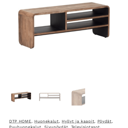
DTP HOME
, 
Huonekalut
, 
Hyllyt ja kaapit
, 
Pöydät
, 
Puuhuonekalut
, 
Sivupöydät
, 
Televisiotasot
, 