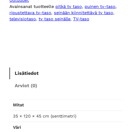
Uutuudet
n
Avainsanat tuotteelle
pitkä tv taso
, 
puinen tv-taso
, 
e
ripustettava tv-taso
, 
seinään kiinnitettävä tv taso
, 
n
televisiotaso
, 
tv taso seinälle
, 
TV-taso
t
v
-
t
a
s
o
Lisätiedot
a
v
Arviot (0)
o
-
1
Mitat
2
35 × 120 × 45 cm (senttimetri)
0
m
Väri
ä