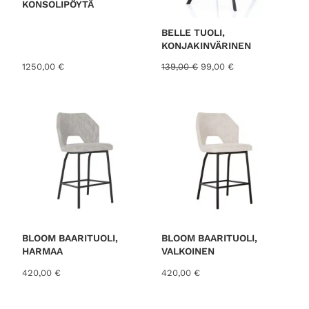
KONSOLIPÖYTÄ
K
S
E
S
BELLE TUOLI,
S
KONJAKINVÄRINEN
A
A
N
1250,00
€
139,00
€
99,00
€
l
y
k
k
u
y
p
i
e
n
r
e
ä
n
i
h
n
i
e
n
n
t
h
a
i
o
BLOOM BAARITUOLI,
BLOOM BAARITUOLI,
n
n
HARMAA
VALKOINEN
t
:
420,00
€
420,00
€
a
9
o
9
l
,