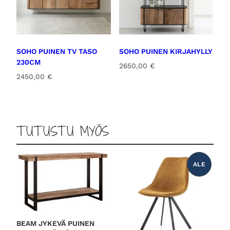
SOHO PUINEN TV TASO
SOHO PUINEN KIRJAHYLLY
230CM
2650,00
€
2450,00
€
TUTUSTU MYÖS
ALE
T
U
O
T
E
A
L
E
N
N
BEAM JYKEVÄ PUINEN
U