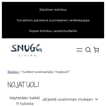
Edullinen toimitus
Turvallinen palveleva suomalainen verkkokauppa
Nopea toimitus varastotuotteille
Etusivu
/ Tuotteet avainsanalla “nojatuoli”
NOJATUOLI
Näytetään kaikki
S
11 tulosta