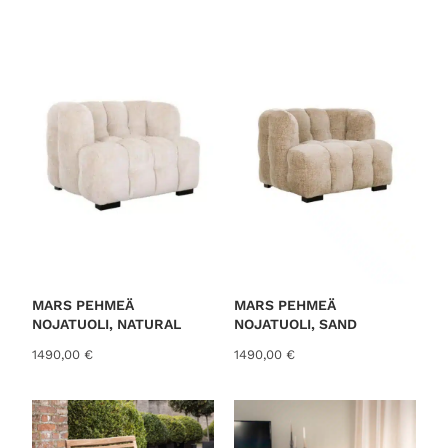
o
r
t
e
d
b
y
l
a
t
e
s
t
MARS PEHMEÄ
MARS PEHMEÄ
NOJATUOLI, NATURAL
NOJATUOLI, SAND
1490,00
€
1490,00
€