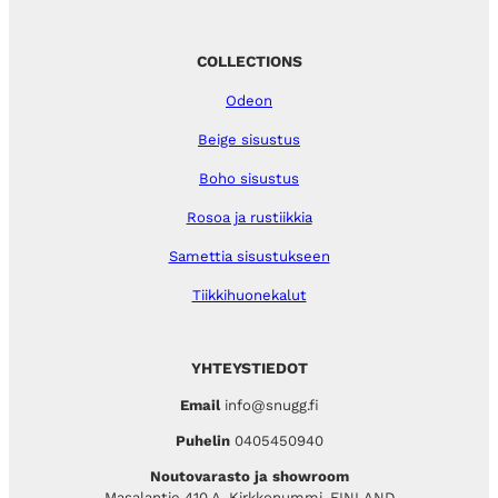
COLLECTIONS
Odeon
Beige sisustus
Boho sisustus
Rosoa ja rustiikkia
Samettia sisustukseen
Tiikkihuonekalut
YHTEYSTIEDOT
Email
info@snugg.fi
Puhelin
0405450940
Noutovarasto ja showroom
Masalantie 410 A, Kirkkonummi, FINLAND