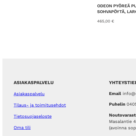
ODEON PYÖREÄ P
SOHVAPÖYTÄ, LAR
465,00
€
ASIAKASPALVELU
YHTEYSTIE
Email
info@s
Asiakaspalvelu
Puhelin
040
Tilaus- ja toimitusehdot
Noutovarast
Tietosuojaseloste
Masalantie 
Oma tili
(avoinna so