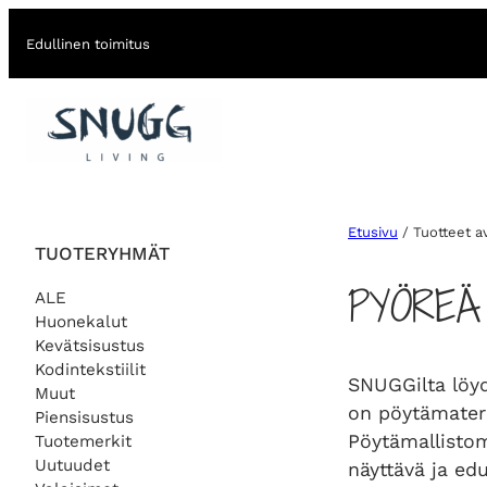
Edullinen toimitus
Etusivu
/ Tuotteet a
TUOTERYHMÄT
PYÖREÄ
ALE
Huonekalut
Kevätsisustus
Kodintekstiilit
SNUGGilta löydä
Muut
on pöytämateri
Piensisustus
Pöytämallistom
Tuotemerkit
Uutuudet
näyttävä ja edu