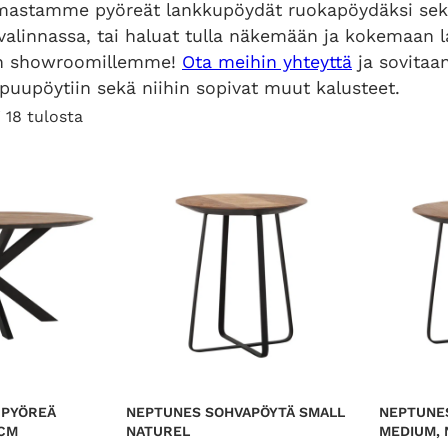
mastamme pyöreät lankkupöydät ruokapöydäksi sekä s
 valinnassa, tai haluat tulla näkemään ja kokemaan 
n showroomillemme!
Ota meihin yhteyttä
ja sovitaan
 puupöytiin sekä niihin sopivat muut kalusteet.
S
 18 tulosta
o
r
t
e
d
b
y
l
a
t
e
s
 PYÖREÄ
NEPTUNES SOHVAPÖYTÄ SMALL
NEPTUNE
t
 CM
NATUREL
MEDIUM, 