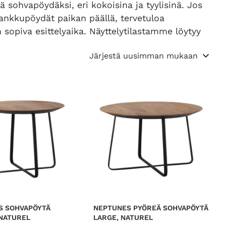
ohvapöydäksi, eri kokoisina ja tyylisinä. Jos
lankkupöydät paikan päällä, tervetuloa
 sopiva esittelyaika. Näyttelytilastamme löytyy
S SOHVAPÖYTÄ
NEPTUNES PYÖREÄ SOHVAPÖYTÄ
NATUREL
LARGE, NATUREL