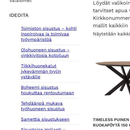
Valaisimet
Löydät valikoi
tarvitset apua
IDEOITA
Kirkkonumme
mallit kaikkiin
Toimiston sisustus – kohti
Näytetään kaikki
inspiroivaa ja toimivaa
työympäristöä
Olohuoneen sisustus –
vinkkivitosia kotoiluun
Tiikkihuonekalut
jykevämmän tyylin
ystävälle
Boheemi sisustus
houkuttaa rentoutumaan
Tehdäänpä mukava
työhuoneen sisustus
Samettia sisustukseen
TIMELESS PUINEN
RUOKAPÖYTÄ 150
Sisustajan Hollanti –