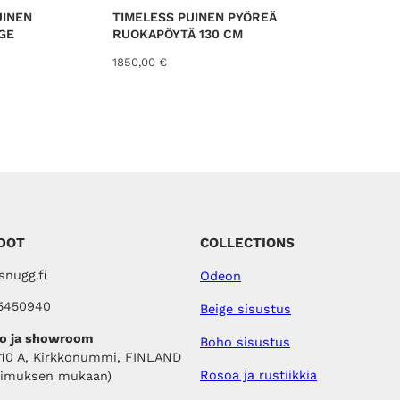
UINEN
TIMELESS PUINEN PYÖREÄ
GE
RUOKAPÖYTÄ 130 CM
1850,00
€
DOT
COLLECTIONS
nugg.fi
Odeon
5450940
Beige sisustus
o ja showroom
Boho sisustus
410 A, Kirkkonummi, FINLAND
Rosoa ja rustiikkia
pimuksen mukaan)