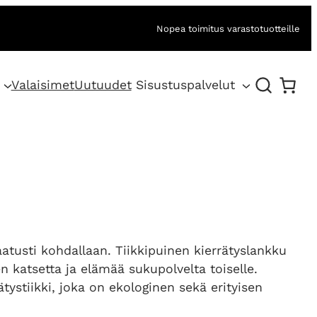
Nopea toimitus varastotuotteille
Valaisimet
Uutuudet
Sisustuspalvelut
aatusti kohdallaan. Tiikkipuinen kierrätyslankku
 katsetta ja elämää sukupolvelta toiselle.
ystiikki, joka on ekologinen sekä erityisen