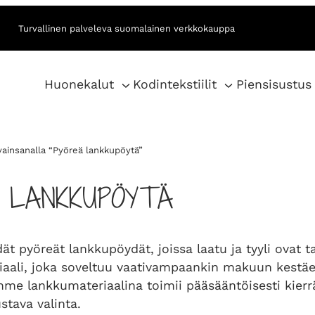
Turvallinen palveleva suomalainen verkkokauppa
Huonekalut
Kodintekstiilit
Piensisustus
vainsanalla “Pyöreä lankkupöytä”
 LANKKUPÖYTÄ
t pyöreät lankkupöydät, joissa laatu ja tyyli ovat t
aali, joka soveltuu vaativampaankin makuun kestäen
me lankkumateriaalina toimii pääsääntöisesti kierrät
stava valinta.