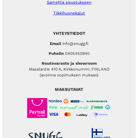
Samettia sisustukseen
Tiikkihuonekalut
YHTEYSTIEDOT
Email
info@snugg.fi
Puhelin
0405450940
Noutovarasto ja showroom
Masalantie 410 A, Kirkkonummi, FINLAND
(avoinna sopimuksen mukaan)
MAKSUTAVAT