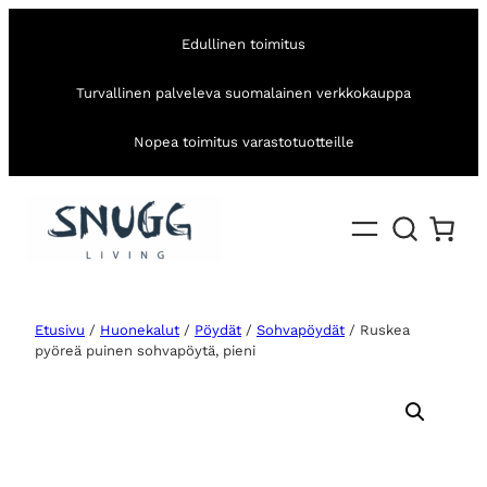
Edullinen toimitus
Turvallinen palveleva suomalainen verkkokauppa
Nopea toimitus varastotuotteille
Etusivu
/
Huonekalut
/
Pöydät
/
Sohvapöydät
/ Ruskea
pyöreä puinen sohvapöytä, pieni