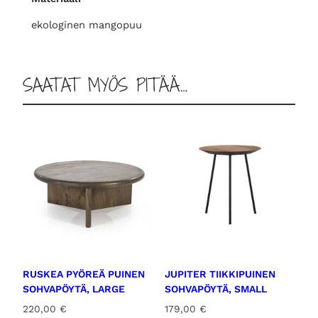
ä
,
ekologinen mangopuu
p
i
e
SAATAT MYÖS PITÄÄ…
n
i
m
ä
ä
r
ä
RUSKEA PYÖREÄ PUINEN
JUPITER TIIKKIPUINEN
SOHVAPÖYTÄ, LARGE
SOHVAPÖYTÄ, SMALL
220,00
€
179,00
€