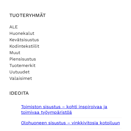
l
9
i
,
:
0
TUOTERYHMÄT
2
0
3
ALE
9
€
Huonekalut
,
.
Kevätsisustus
0
Kodintekstiilit
0
Muut
€
Piensisustus
.
Tuotemerkit
Uutuudet
Valaisimet
IDEOITA
Toimiston sisustus – kohti inspiroivaa ja
toimivaa työympäristöä
Olohuoneen sisustus – vinkkivitosia kotoiluun