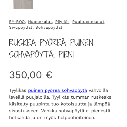
BY-BOO
, 
Huonekalut
, 
Pöydät
, 
Puuhuonekalut
, 
Sivupöydät
, 
Sohvapöydät
RUSKEA PYÖREÄ PUINEN
SOHVAPÖYTÄ, PIENI
350,00
€
Tyylikäs
puinen pyöreä sohvapöytä
vahvoilla
leveillä puujaloilla. Tyylikäs tumman ruskeaksi
käsitelty puupinta tuo kotoisuutta ja lämpöä
sisustukseen. Vankka sohvapöytä ei pienestä
hetkahda ja on myös helppohoitoinen.