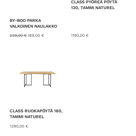
N
CLASS PYÖREÄ PÖYTÄ
U
120, TAMMI NATUREL
K
S
E
S
BY-BOO PARKA
S
VALKOINEN NAULAKKO
A
A
N
239,00
€
169,00
€
1190,00
€
l
y
k
k
u
y
p
i
e
n
r
e
ä
n
i
h
n
i
e
n
n
t
h
a
i
o
CLASS RUOKAPÖYTÄ 180,
n
n
TAMMI NATUREL
t
:
1390,00
€
a
1
o
6