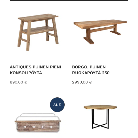
ANTIQUES PUINEN PIENI
BORGO, PUINEN
KONSOLIPÖYTÄ
RUOKAPÖYTÄ 250
890,00
€
2990,00
€
ALE
T
U
O
T
E
A
L
E
N