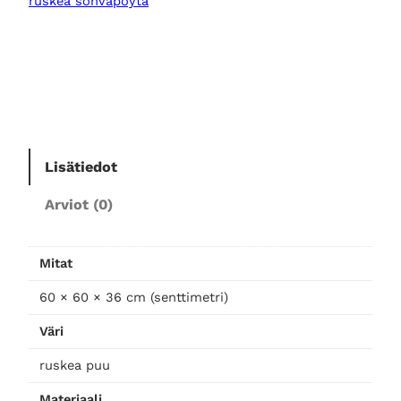
ruskea sohvapöytä
r
e
ä
p
u
i
n
Lisätiedot
e
n
Arviot (0)
s
o
h
Mitat
v
60 × 60 × 36 cm (senttimetri)
a
p
Väri
ö
y
ruskea puu
t
Materiaali