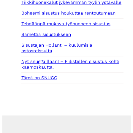
Tiikkihuonekalut jykevämmän tyylin ystävälle
Boheemi sisustus houkuttaa rentoutumaan
Tehdäänpä mukava työhuoneen sisustus
Samettia sisustukseen
Sisustajan Hollanti – kuulumisia
ostosreissulta
Nyt snuggaillaan! – Fiilistellen sisustus kohti
kaamoskautta.
Tämä on SNUGG