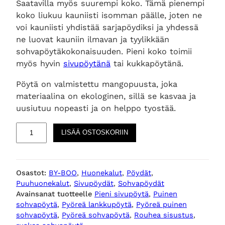
Saatavilla myös suurempi koko. Tämä pienempi
koko liukuu kauniisti isomman päälle, joten ne
voi kauniisti yhdistää sarjapöydiksi ja yhdessä
ne luovat kauniin ilmavan ja tyylikkään
sohvapöytäkokonaisuuden. Pieni koko toimii
myös hyvin
sivupöytänä
tai kukkapöytänä.
Pöytä on valmistettu mangopuusta, joka
materiaalina on ekologinen, sillä se kasvaa ja
uusiutuu nopeasti ja on helppo tyostää.
R
LISÄÄ OSTOSKORIIN
u
s
k
Osastot:
BY-BOO
, 
Huonekalut
, 
Pöydät
, 
e
Puuhuonekalut
, 
Sivupöydät
, 
Sohvapöydät
a
Avainsanat tuotteelle
Pieni sivupöytä
, 
Puinen
p
sohvapöytä
, 
Pyöreä lankkupöytä
, 
Pyöreä puinen
y
sohvapöytä
, 
Pyöreä sohvapöytä
, 
Rouhea sisustus
, 
ö