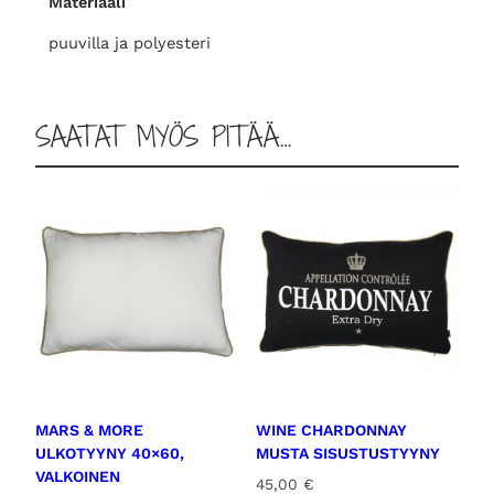
Materiaali
y
y
puuvilla ja polyesteri
n
y
m
SAATAT MYÖS PITÄÄ…
ä
ä
r
ä
MARS & MORE
WINE CHARDONNAY
ULKOTYYNY 40×60,
MUSTA SISUSTUSTYYNY
VALKOINEN
45,00
€