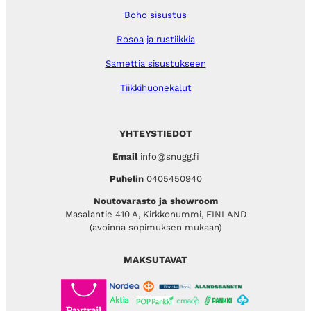
Boho sisustus
Rosoa ja rustiikkia
Samettia sisustukseen
Tiikkihuonekalut
YHTEYSTIEDOT
Email
info@snugg.fi
Puhelin
0405450940
Noutovarasto ja showroom
Masalantie 410 A, Kirkkonummi, FINLAND
(avoinna sopimuksen mukaan)
MAKSUTAVAT