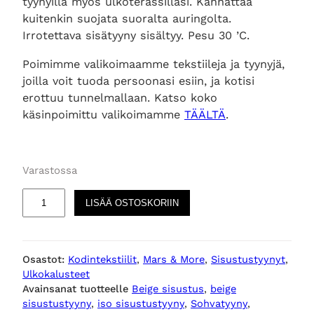
tyynyillä myös ulkoterassillasi. Kannattaa
kuitenkin suojata suoralta auringolta.
Irrotettava sisätyyny sisältyy. Pesu 30 ’C.
Poimimme valikoimaamme tekstiileja ja tyynyjä,
joilla voit tuoda persoonasi esiin, ja kotisi
erottuu tunnelmallaan. Katso koko
käsinpoimittu valikoimamme
TÄÄLTÄ
.
Varastossa
W
LISÄÄ OSTOSKORIIN
i
n
e
Osastot:
Kodintekstiilit
, 
Mars & More
, 
Sisustustyynyt
, 
P
Ulkokalusteet
r
Avainsanat tuotteelle
Beige sisustus
, 
beige
o
sisustustyyny
, 
iso sisustustyyny
, 
Sohvatyyny
, 
s