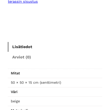
terassin sisustus
e
c
c
o
b
e
i
Lisätiedot
g
e
Arviot (0)
s
i
s
Mitat
u
s
50 × 50 × 15 cm (senttimetri)
t
Väri
u
s
beige
t