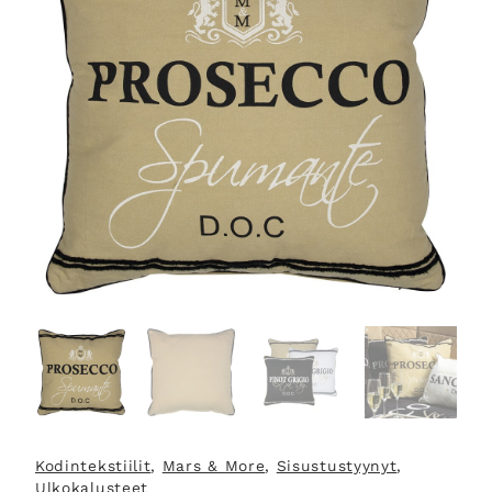
Kodintekstiilit
, 
Mars & More
, 
Sisustustyynyt
, 
Ulkokalusteet