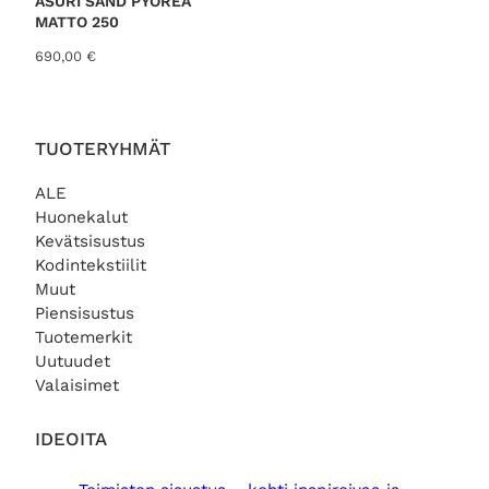
ASURI SAND PYÖREÄ
MATTO 250
690,00
€
TUOTERYHMÄT
ALE
Huonekalut
Kevätsisustus
Kodintekstiilit
Muut
Piensisustus
Tuotemerkit
Uutuudet
Valaisimet
IDEOITA