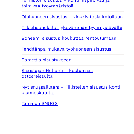
Toimiston sisustus – kohti inspiroivaa ja
toimivaa työympäristöä
Olohuoneen sisustus – vinkkivitosia kotoiluun
Tiikkihuonekalut jykevämmän tyylin ystävälle
Boheemi sisustus houkuttaa rentoutumaan
Tehdäänpä mukava työhuoneen sisustus
Samettia sisustukseen
Sisustajan Hollanti – kuulumisia
ostosreissulta
Nyt snuggaillaan! – Fiilistellen sisustus kohti
kaamoskautta.
Tämä on SNUGG