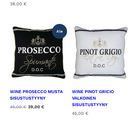
38,00
€
Ale
WINE PROSECCO MUSTA
WINE PINOT GRICIO
SISUSTUSTYYNY
VALKOINEN
SISUSTUSTYYNY
A
N
45,00
€
39,00
€
l
y
45,00
€
k
k
u
y
p
i
e
n