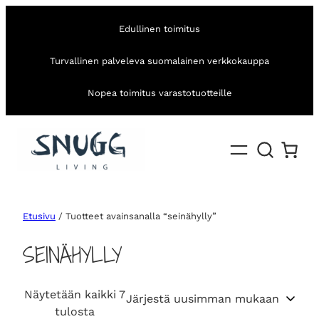
Edullinen toimitus
Turvallinen palveleva suomalainen verkkokauppa
Nopea toimitus varastotuotteille
Etusivu
/ Tuotteet avainsanalla “seinähylly”
SEINÄHYLLY
Näytetään kaikki 7
S
tulosta