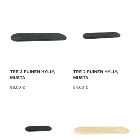
o
r
t
e
d
b
y
l
a
t
TRE 3 PUINEN HYLLY,
TRE 2 PUINEN HYLLY,
MUSTA
MUSTA
e
s
96,00
€
54,00
€
t