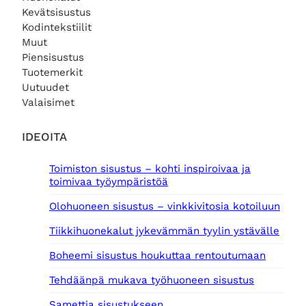
Kevätsisustus
Kodintekstiilit
Muut
Piensisustus
Tuotemerkit
Uutuudet
Valaisimet
IDEOITA
Toimiston sisustus – kohti inspiroivaa ja
toimivaa työympäristöä
Olohuoneen sisustus – vinkkivitosia kotoiluun
Tiikkihuonekalut jykevämmän tyylin ystävälle
Boheemi sisustus houkuttaa rentoutumaan
Tehdäänpä mukava työhuoneen sisustus
Samettia sisustukseen