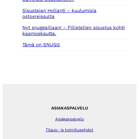
Sisustajan Hollanti – kuulumisia
ostosreissulta
Nyt snuggaillaan! – Fiilistellen sisustus kohti
kaamoskautta.
Tämä on SNUGG
ASIAKASPALVELU
Asiakaspalvelu
Tilaus- ja toimitusehdot