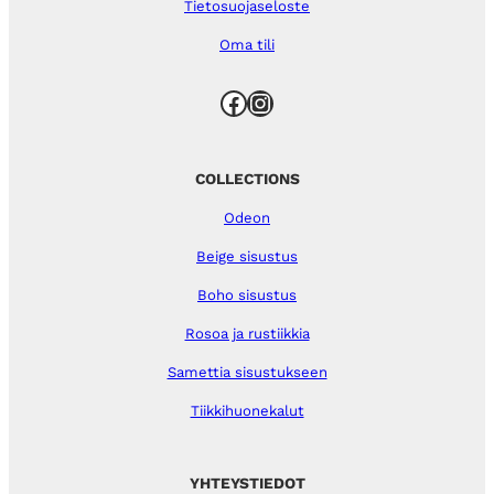
Tietosuojaseloste
Oma tili
Facebook
Instagram
COLLECTIONS
Odeon
Beige sisustus
Boho sisustus
Rosoa ja rustiikkia
Samettia sisustukseen
Tiikkihuonekalut
YHTEYSTIEDOT