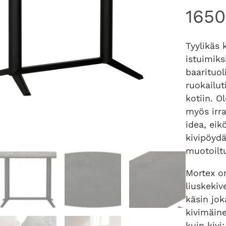
165
Tyylikäs 
istuimiks
baarituol
ruokailut
kotiin. Ol
myös irr
idea, eik
kivipöydä
muotoiltu
Mortex on
liuskekiv
käsin jok
kivimäine
kuin kiv