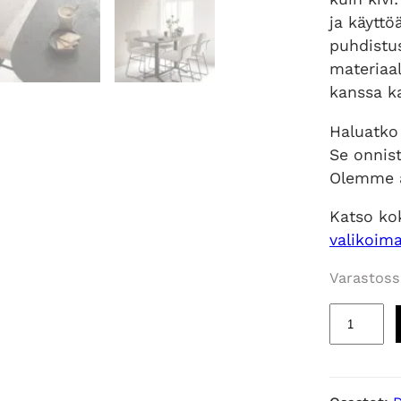
ja käyttö
puhdistus
materiaa
kanssa ka
Haluatko
Se onnis
Olemme a
Katso ko
valikoim
Varastoss
S
o
h
o