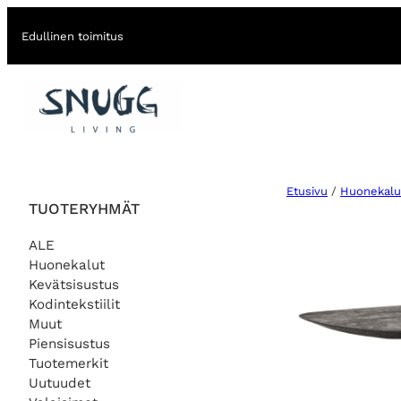
Edullinen toimitus
Etusivu
/
Huonekalu
TUOTERYHMÄT
ALE
Huonekalut
Kevätsisustus
Kodintekstiilit
Muut
Piensisustus
Tuotemerkit
Uutuudet