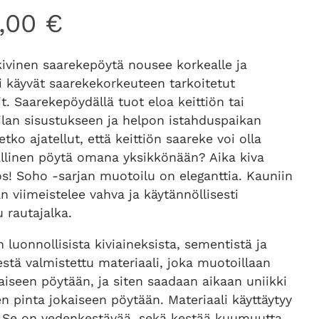
0,00
€
kivinen saarekepöytä nousee korkealle ja
i käyvät saarekekorkeuteen tarkoitetut
it. Saarekepöydällä tuot eloa keittiön tai
ilan sisustukseen ja helpon istahduspaikan
etko ajatellut, että keittiön saareke voi olla
allinen pöytä omana yksikkönään? Aika kiva
ös! Soho -sarjan muotoilu on eleganttia. Kauniin
n viimeistelee vahva ja käytännöllisesti
 rautajalka.
 luonnollisista kiviaineksista, sementistä ja
estä valmistettu materiaali, joka muotoillaan
aiseen pöytään, ja siten saadaan aikaan uniikki
n pinta jokaiseen pöytään. Materiaali käyttäytyy
i: Se on vedenkestävää, sekä kestää kuumuutta