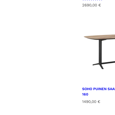
Arvostelu
2690,00
€
tuotteesta:
5.00
/ 5
SOHO PUINEN SA
160
1490,00
€