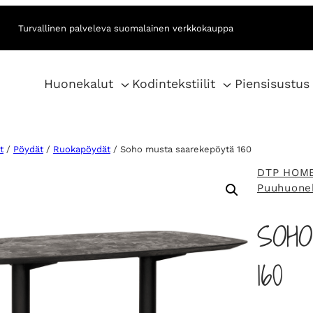
Turvallinen palveleva suomalainen verkkokauppa
Huonekalut
Kodintekstiilit
Piensisustus
t
/
Pöydät
/
Ruokapöydät
/ Soho musta saarekepöytä 160
DTP HOM
Puuhuone
SOH
160