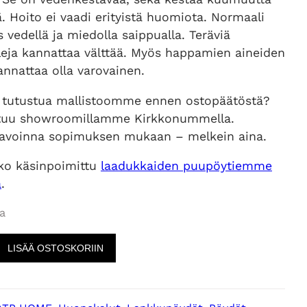
ä. Hoito ei vaadi erityistä huomiota. Normaali
 vedellä ja miedolla saippualla. Teräviä
leja kannattaa välttää. Myös happamien aineiden
nnattaa olla varovainen.
 tutustua mallistoomme ennen ostopäätöstä?
tuu showroomillamme Kirkkonummella.
voinna sopimuksen mukaan – melkein aina.
ko käsinpoimittu
laadukkaiden puupöytiemme
a
.
a
LISÄÄ OSTOSKORIIN