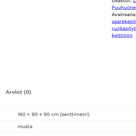
Osastot:
m
Puuhuone
u
Avainsana
s
saarekepö
t
ruokapöy
a
keittiöön
s
a
a
r
e
k
e
Arviot (0)
p
ö
y
160 × 90 × 90 cm (senttimetri)
t
musta
ä