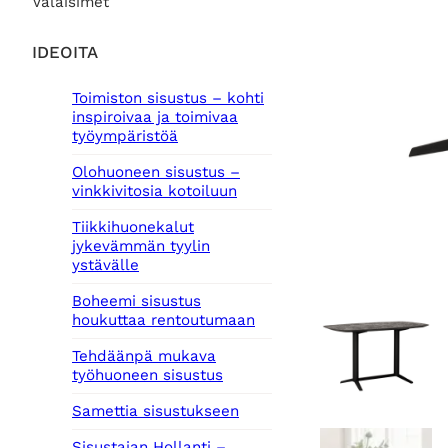
Valaisimet
IDEOITA
Toimiston sisustus – kohti
inspiroivaa ja toimivaa
työympäristöä
Olohuoneen sisustus –
vinkkivitosia kotoiluun
Tiikkihuonekalut
jykevämmän tyylin
ystävälle
Boheemi sisustus
houkuttaa rentoutumaan
Tehdäänpä mukava
työhuoneen sisustus
Samettia sisustukseen
Sisustajan Hollanti –