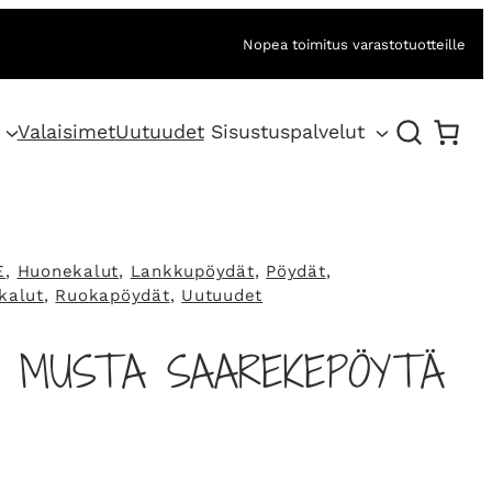
Nopea toimitus varastotuotteille
Valaisimet
Uutuudet
Sisustuspalvelut
E
, 
Huonekalut
, 
Lankkupöydät
, 
Pöydät
, 
kalut
, 
Ruokapöydät
, 
Uutuudet
O MUSTA SAAREKEPÖYTÄ