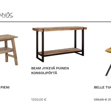
MYÖS
BEAM JYKEVÄ PUINEN
KONSOLIPÖYTÄ
PIENI
BELLE TU
A
1250,00
€
139,00
€
9
l
k