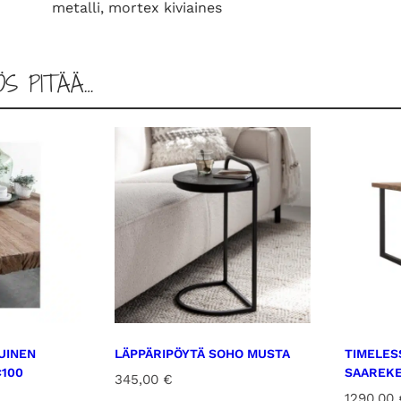
1
metalli, mortex kiviaines
6
0
m
ÖS PITÄÄ…
ä
ä
r
ä
UINEN
LÄPPÄRIPÖYTÄ SOHO MUSTA
TIMELES
×100
SAAREKE
345,00
€
1290,00