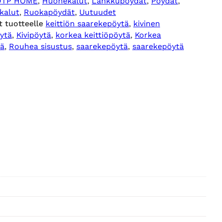
DTP HOME
, 
Huonekalut
, 
Lankkupöydät
, 
Pöydät
, 
kalut
, 
Ruokapöydät
, 
Uutuudet
t tuotteelle
keittiön saarekepöytä
, 
kivinen
ytä
, 
Kivipöytä
, 
korkea keittiöpöytä
, 
Korkea
tä
, 
Rouhea sisustus
, 
saarekepöytä
, 
saarekepöytä