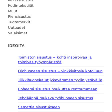
Kevätsisustus
Kodintekstiilit
Muut
Piensisustus
Tuotemerkit
Uutuudet
Valaisimet
IDEOITA
Toimiston sisustus – kohti inspiroivaa ja
toimivaa työympäristöä
Olohuoneen sisustus – vinkkivitosia kotoiluun
Tiikkihuonekalut jykevämmän tyylin ystävälle
Boheemi sisustus houkuttaa rentoutumaan
Tehdäänpä mukava työhuoneen sisustus
Samettia sisustukseen