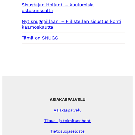
Sisustajan Hollanti – kuulumisia
ostosreissulta
Nyt snuggaillaan! – Fiilistellen sisustus kohti
kaamoskautta.
Tämä on SNUGG
ASIAKASPALVELU
Asiakaspalvelu
Tilaus- ja toimitusehdot
Tietosuojaseloste