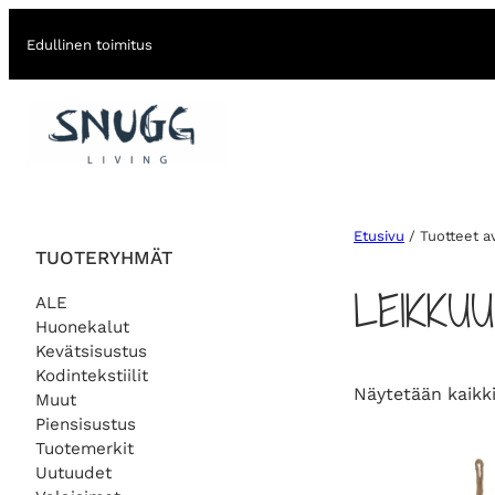
Edullinen toimitus
Etusivu
/ Tuotteet a
TUOTERYHMÄT
LEIKKU
ALE
Huonekalut
Kevätsisustus
Kodintekstiilit
Näytetään kaikki
Muut
Piensisustus
Tuotemerkit
Uutuudet