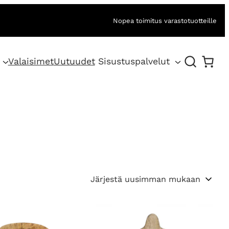
Nopea toimitus varastotuotteille
Valaisimet
Uutuudet
Sisustuspalvelut