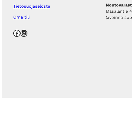
Noutovarast
Tietosuojaseloste
Masalantie 
Oma tili
(avoinna so
Facebook
Instagram