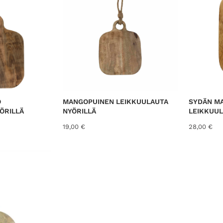
e
d
b
y
l
a
t
e
s
O
MANGOPUINEN LEIKKUULAUTA
SYDÄN M
t
ÖRILLÄ
NYÖRILLÄ
LEIKKUU
19,00
€
28,00
€