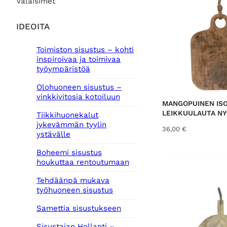
Valaisimet
IDEOITA
Toimiston sisustus – kohti
inspiroivaa ja toimivaa
työympäristöä
Olohuoneen sisustus –
vinkkivitosia kotoiluun
MANGOPUINEN IS
LEIKKUULAUTA NY
Tiikkihuonekalut
jykevämmän tyylin
36,00
€
ystävälle
Boheemi sisustus
houkuttaa rentoutumaan
Tehdäänpä mukava
työhuoneen sisustus
Samettia sisustukseen
Sisustajan Hollanti –