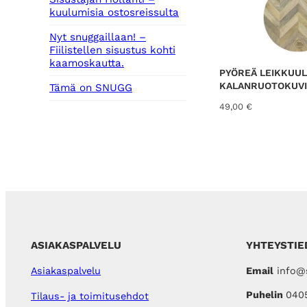
kuulumisia ostosreissulta
Nyt snuggaillaan! –
Fiilistellen sisustus kohti
kaamoskautta.
PYÖREÄ LEIKKUU
KALANRUOTOKUVI
Tämä on SNUGG
49,00
€
ASIAKASPALVELU
YHTEYSTIE
Email
info@s
Asiakaspalvelu
Puhelin
040
Tilaus- ja toimitusehdot