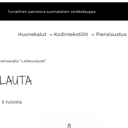
Turvallinen palveleva suomalainen verkkokauppa
Huonekalut
Kodintekstiilit
Piensisustus
vainsanalla “Leikkuulauta”
ULAUTA
S
 5 tulosta
o
r
t