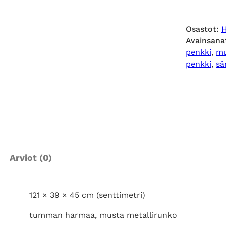
h
m
Osastot:
u
Avainsana
s
penkki
, 
mu
t
penkki
, 
sä
e
t
t
u
p
e
n
Arviot (0)
k
k
i
121 × 39 × 45 cm (senttimetri)
,
t
tumman harmaa, musta metallirunko