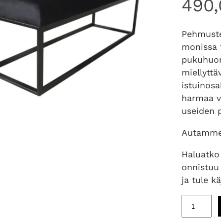
490
Pehmuste
monissa t
pukuhuon
miellyttä
istuinos
harmaa vä
useiden 
Autamme 
Haluatko
onnistuu
ja tule k
P
e