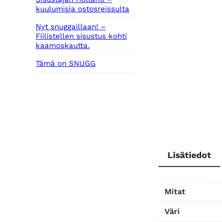
kuulumisia ostosreissulta
Nyt snuggaillaan! –
Fiilistellen sisustus kohti
kaamoskautta.
Tämä on SNUGG
Lisätiedot
Mitat
Väri