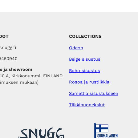
DOT
COLLECTIONS
nugg.fi
Odeon
5450940
Beige sisustus
o ja showroom
Boho sisustus
410 A, Kirkkonummi, FINLAND
Rosoa ja rustiikkia
pimuksen mukaan)
Samettia sisustukseen
Tiikkihuonekalut