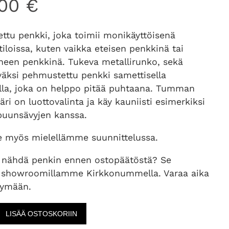
,00
€
ttu penkki, joka toimii monikäyttöisenä
iloissa, kuten vaikka eteisen penkkinä tai
een penkkinä. Tukeva metallirunko, sekä
väksi pehmustettu penkki samettisella
alla, joka on helppo pitää puhtaana. Tumman
ri on luottovalinta ja käy kauniisti esimerkiksi
puunsävyjen kanssa.
myös mielellämme suunnittelussa.
 nähdä penkin ennen ostopäätöstä? Se
 showroomillamme Kirkkonummella. Varaa aika
äymään.
LISÄÄ OSTOSKORIIN