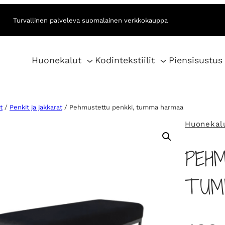
Turvallinen palveleva suomalainen verkkokauppa
Huonekalut
Kodintekstiilit
Piensisustus
t
/
Penkit ja jakkarat
/ Pehmustettu penkki, tumma harmaa
Huonekal
PEH
TUM