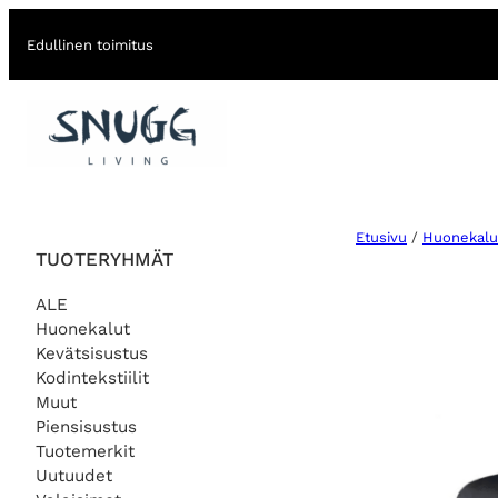
Edullinen toimitus
Etusivu
/
Huonekalu
TUOTERYHMÄT
ALE
Huonekalut
Kevätsisustus
Kodintekstiilit
Muut
Piensisustus
Tuotemerkit
Uutuudet