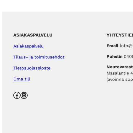
ASIAKASPALVELU
YHTEYSTIE
Email
info@s
Asiakaspalvelu
Puhelin
040
Tilaus- ja toimitusehdot
Noutovarast
Tietosuojaseloste
Masalantie 
Oma tili
(avoinna so
Facebook
Instagram