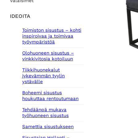
Valaisimet
IDEOITA
Toimiston sisustus – kohti
inspiroivaa ja toimivaa
työympäristöä
Olohuoneen sisustus –
vinkkivitosia kotoiluun
Tiikkihuonekalut
jykevämmän tyylin
ystävälle
Boheemi sisustus
houkuttaa rentoutumaan
Tehdäänpä mukava
työhuoneen sisustus
Samettia sisustukseen
Sisustajan Hollanti –