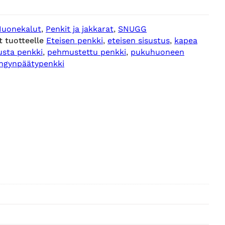
Huonekalut
, 
Penkit ja jakkarat
, 
SNUGG
t tuotteelle
Eteisen penkki
, 
eteisen sisustus
, 
kapea
sta penkki
, 
pehmustettu penkki
, 
pukuhuoneen
ngynpäätypenkki