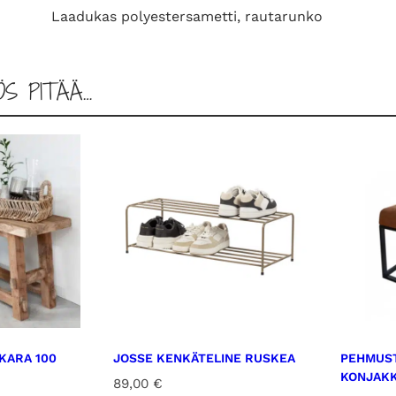
u
Laadukas polyestersametti, rautarunko
m
m
a
ÖS PITÄÄ…
h
a
r
m
a
a
m
ä
ä
r
ä
KARA 100
JOSSE KENKÄTELINE RUSKEA
PEHMUST
KONJAKK
89,00
€