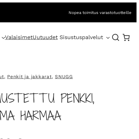
Nopea toimitus varastotuotteille
Valaisimet
Uutuudet
Sisustuspalvelut
ut
, 
Penkit ja jakkarat
, 
SNUGG
MUSTETTU PENKKI,
MA HARMAA