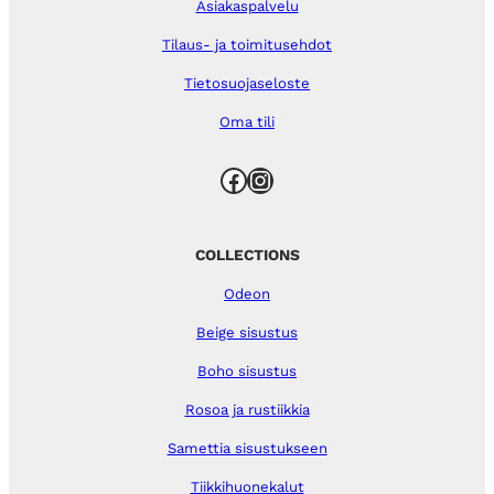
Asiakaspalvelu
Tilaus- ja toimitusehdot
Tietosuojaseloste
Oma tili
Facebook
Instagram
COLLECTIONS
Odeon
Beige sisustus
Boho sisustus
Rosoa ja rustiikkia
Samettia sisustukseen
Tiikkihuonekalut