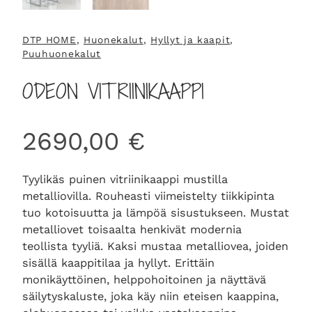
DTP HOME
, 
Huonekalut
, 
Hyllyt ja kaapit
, 
Puuhuonekalut
ODEON VITRIINIKAAPPI
2690,00
€
Tyylikäs puinen vitriinikaappi mustilla
metalliovilla. Rouheasti viimeistelty tiikkipinta
tuo kotoisuutta ja lämpöä sisustukseen. Mustat
metalliovet toisaalta henkivät modernia
teollista tyyliä. Kaksi mustaa metalliovea, joiden
sisällä kaappitilaa ja hyllyt. Erittäin
monikäyttöinen, helppohoitoinen ja näyttävä
säilytyskaluste, joka käy niin eteisen kaappina,