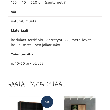
ä
120 × 40 × 220 cm (senttimetri)
r
Väri
ä
natural, musta
Materiaali
laadukas sertifioitu kierrätystiikki, metalliovet
lasilla, metallinen jalkarunko
Toimitusaika
n. 10-20 arkipäivää
SAATAT MYÖS PITÄÄ…
Ale