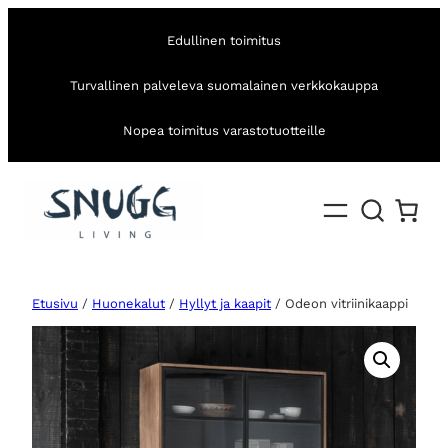
Edullinen toimitus
Turvallinen palveleva suomalainen verkkokauppa
Nopea toimitus varastotuotteille
Etusivu
/
Huonekalut
/
Hyllyt ja kaapit
/ Odeon vitriinikaappi