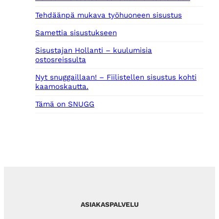
Tehdäänpä mukava työhuoneen sisustus
Samettia sisustukseen
Sisustajan Hollanti – kuulumisia
ostosreissulta
Nyt snuggaillaan! – Fiilistellen sisustus kohti
kaamoskautta.
Tämä on SNUGG
ASIAKASPALVELU