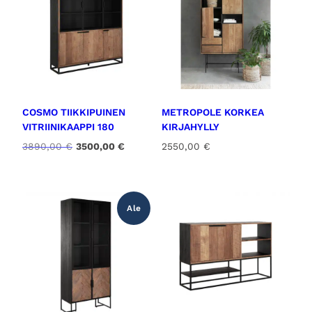
COSMO TIIKKIPUINEN
METROPOLE KORKEA
VITRIINIKAAPPI 180
KIRJAHYLLY
A
N
3890,00
€
3500,00
€
2550,00
€
l
y
k
k
u
y
p
i
Ale
e
n
r
e
ä
n
i
h
n
i
e
n
n
t