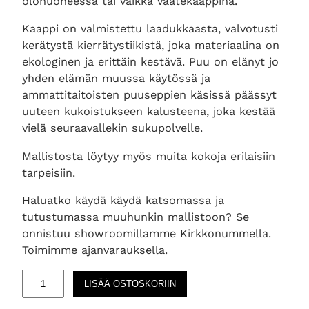
olohuoneessa tai vaikka vaatekaappina.
Kaappi on valmistettu laadukkaasta, valvotusti
kerätystä kierrätystiikistä, joka materiaalina on
ekologinen ja erittäin kestävä. Puu on elänyt jo
yhden elämän muussa käytössä ja
ammattitaitoisten puuseppien käsissä päässyt
uuteen kukoistukseen kalusteena, joka kestää
vielä seuraavallekin sukupolvelle.
Mallistosta löytyy myös muita kokoja erilaisiin
tarpeisiin.
Haluatko käydä käydä katsomassa ja
tutustumassa muuhunkin mallistoon? Se
onnistuu showroomillamme Kirkkonummella.
Toimimme ajanvarauksella.
O
LISÄÄ OSTOSKORIIN
d