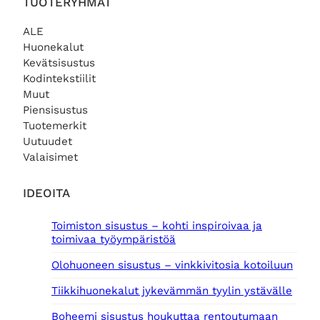
TUOTERYHMÄT
o
6
l
9
i
,
ALE
:
0
Huonekalut
2
0
Kevätsisustus
3
Kodintekstiilit
9
€
Muut
,
.
Piensisustus
0
0
Tuotemerkit
Uutuudet
€
Valaisimet
.
IDEOITA
Toimiston sisustus – kohti inspiroivaa ja
toimivaa työympäristöä
Olohuoneen sisustus – vinkkivitosia kotoiluun
Tiikkihuonekalut jykevämmän tyylin ystävälle
Boheemi sisustus houkuttaa rentoutumaan