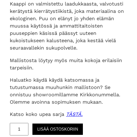
Kaappi on valmistettu laadukkaasta, valvotusti
kerätystä kierrätystiikistä, joka materiaalina on
ekologinen. Puu on elänyt jo yhden elämän
muussa käytössä ja ammattitaitoisten
puuseppien käsissä päässyt uuteen
kukoistukseen kalusteena, joka kestää vielä
seuraavallekin sukupolvelle.
Mallistosta löytyy myös muita kokoja erilaisiin
tarpeisiin.
Haluatko käydä käydä katsomassa ja
tutustumassa muuhunkin mallistoon? Se
onnistuu showroomillamme Kirkkonummella.
Olemme avoinna sopimuksen mukaan.
Katso koko upea sarja
TÄSTÄ.
O
LISÄÄ OSTOSKORIIN
d