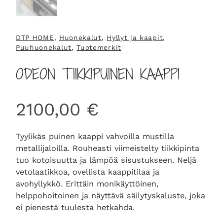
DTP HOME
, 
Huonekalut
, 
Hyllyt ja kaapit
, 
Puuhuonekalut
, 
Tuotemerkit
ODEON TIIKKIPUINEN KAAPPI
2100,00
€
Tyylikäs puinen kaappi vahvoilla mustilla
metallijaloilla. Rouheasti viimeistelty tiikkipinta
tuo kotoisuutta ja lämpöä sisustukseen. Neljä
vetolaatikkoa, ovellista kaappitilaa ja
avohyllykkö. Erittäin monikäyttöinen,
helppohoitoinen ja näyttävä säilytyskaluste, joka
ei pienestä tuulesta hetkahda.