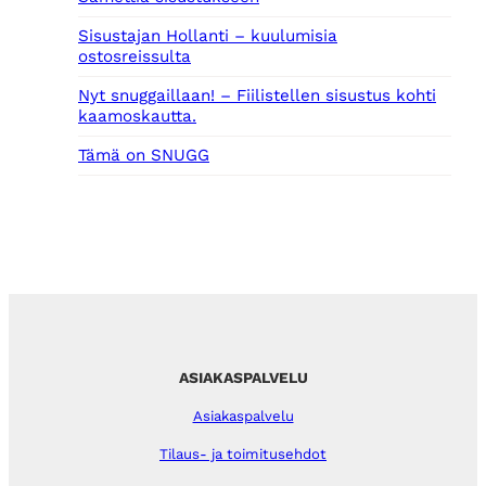
Sisustajan Hollanti – kuulumisia
ostosreissulta
Nyt snuggaillaan! – Fiilistellen sisustus kohti
kaamoskautta.
Tämä on SNUGG
ASIAKASPALVELU
Asiakaspalvelu
Tilaus- ja toimitusehdot