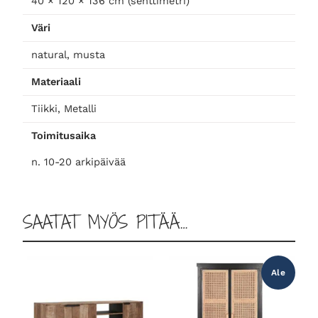
40 × 120 × 136 cm (senttimetri)
p
Väri
i
m
natural, musta
ä
Materiaali
ä
r
Tiikki, Metalli
ä
Toimitusaika
n. 10-20 arkipäivää
SAATAT MYÖS PITÄÄ…
Ale