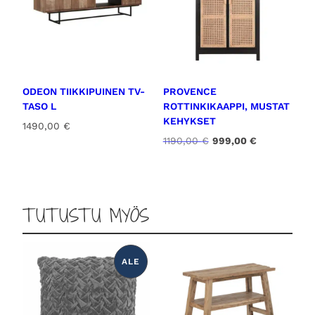
ODEON TIIKKIPUINEN TV-
PROVENCE
TASO L
ROTTINKIKAAPPI, MUSTAT
KEHYKSET
1490,00
€
A
N
1190,00
€
999,00
€
l
y
k
k
u
y
p
i
TUTUSTU MYÖS
e
n
r
e
ä
n
i
h
ALE
T
n
i
U
e
n
O
T
n
t
E
A
h
a