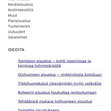
,
.
Kevätsisustus
0
Kodintekstiilit
0
Muut
€
Piensisustus
.
Tuotemerkit
Uutuudet
Valaisimet
IDEOITA
Toimiston sisustus – kohti inspiroivaa ja
toimivaa työympäristöä
Olohuoneen sisustus – vinkkivitosia kotoiluun
Tiikkihuonekalut jykevämmän tyylin ystävälle
Boheemi sisustus houkuttaa rentoutumaan
Tehdäänpä mukava työhuoneen sisustus
Samettia sisustukseen