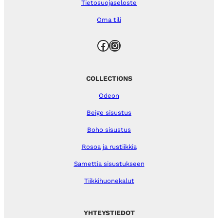
Tietosuojaseloste
Oma tili
Facebook
Instagram
COLLECTIONS
Odeon
Beige sisustus
Boho sisustus
Rosoa ja rustiikkia
Samettia sisustukseen
Tiikkihuonekalut
YHTEYSTIEDOT