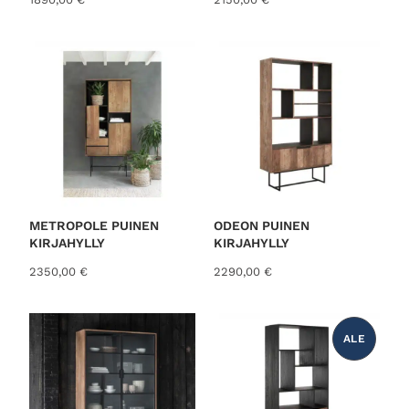
METROPOLE PUINEN
ODEON PUINEN
KIRJAHYLLY
KIRJAHYLLY
2350,00
€
2290,00
€
ALE
T
U
O
T
E
A
L