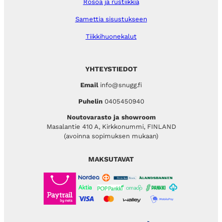
Rosoa ja rustiikkia
Samettia sisustukseen
Tiikkihuonekalut
YHTEYSTIEDOT
Email
info@snugg.fi
Puhelin
0405450940
Noutovarasto ja showroom
Masalantie 410 A, Kirkkonummi, FINLAND
(avoinna sopimuksen mukaan)
MAKSUTAVAT