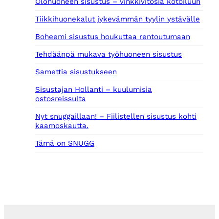
Olohuoneen sisustus – vinkkivitosia kotoiluun
0
€
,
.
Tiikkihuonekalut jykevämmän tyylin ystävälle
0
0
Boheemi sisustus houkuttaa rentoutumaan
€
Tehdäänpä mukava työhuoneen sisustus
.
Samettia sisustukseen
Sisustajan Hollanti – kuulumisia
ostosreissulta
Nyt snuggaillaan! – Fiilistellen sisustus kohti
kaamoskautta.
Tämä on SNUGG