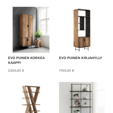
o
r
t
e
d
b
y
l
a
t
EVO PUINEN KORKEA
EVO PUINEN KIRJAHYLLY
KAAPPI
e
s
2350,00
€
1750,00
€
t