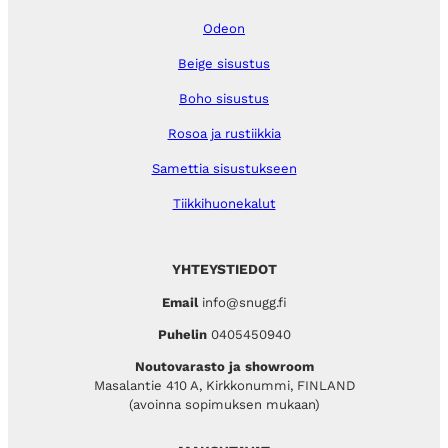
Odeon
Beige sisustus
Boho sisustus
Rosoa ja rustiikkia
Samettia sisustukseen
Tiikkihuonekalut
YHTEYSTIEDOT
Email
info@snugg.fi
Puhelin
0405450940
Noutovarasto ja showroom
Masalantie 410 A, Kirkkonummi, FINLAND
(avoinna sopimuksen mukaan)