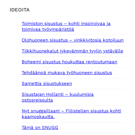
IDEOITA
Toimiston sisustus – kohti inspiroivaa ja
toimivaa työympäristöä
Olohuoneen sisustus – vinkkivitosia kotoiluun
Tiikkihuonekalut jykevämmän tyylin ystävälle
Boheemi sisustus houkuttaa rentoutumaan
Tehdäänpä mukava työhuoneen sisustus
Samettia sisustukseen
Sisustajan Hollanti – kuulumisia
ostosreissulta
Nyt snuggaillaan! – Fiilistellen sisustus kohti
kaamoskautta.
Tämä on SNUGG