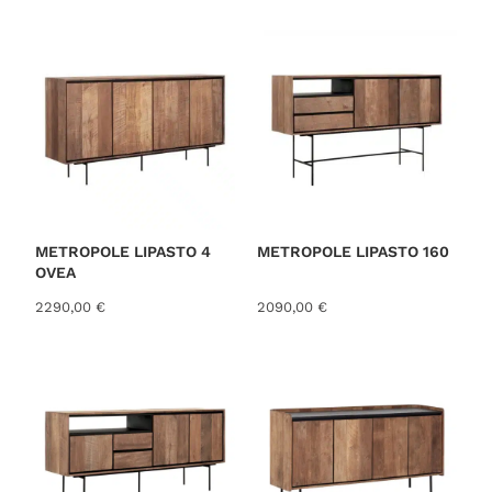
o
r
t
e
d
b
y
l
a
t
METROPOLE LIPASTO 4
METROPOLE LIPASTO 160
OVEA
e
s
2290,00
€
2090,00
€
t