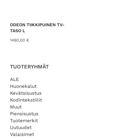
ODEON TIIKKIPUINEN TV-
TASO L
1490,00
€
TUOTERYHMÄT
ALE
Huonekalut
Kevätsisustus
Kodintekstiilit
Muut
Piensisustus
Tuotemerkit
Uutuudet
Valaisimet