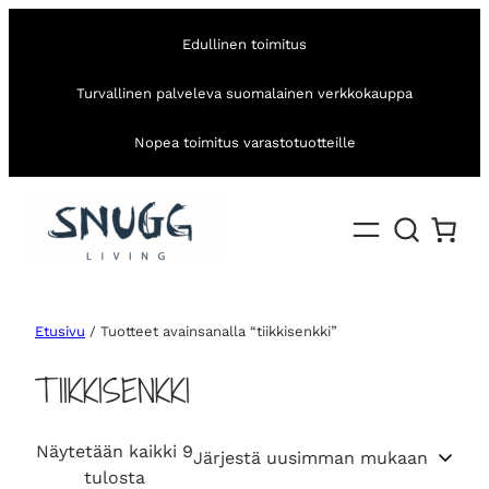
Edullinen toimitus
Turvallinen palveleva suomalainen verkkokauppa
Nopea toimitus varastotuotteille
Etusivu
/ Tuotteet avainsanalla “tiikkisenkki”
TIIKKISENKKI
Näytetään kaikki 9
S
tulosta